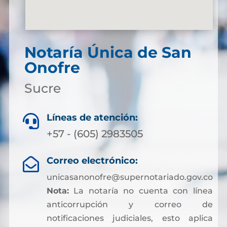
Notaría Única de San
Onofre
Sucre
Líneas de atención:

+57 - (605) 2983505
Correo electrónico:

unicasanonofre@supernotariado.gov.co
Nota:
La notaría no cuenta con línea
anticorrupción y correo de
notificaciones judiciales, esto aplica