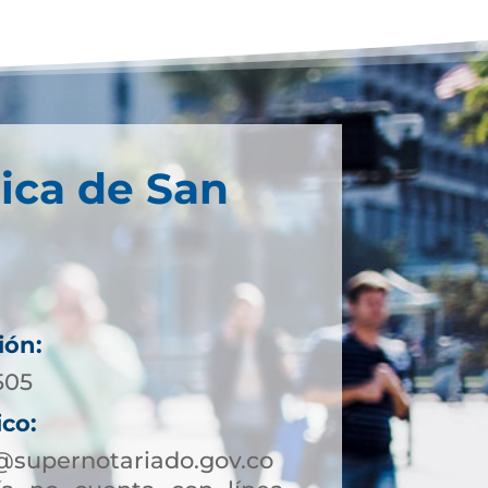
ica de San
ión:
505
ico:
@supernotariado.gov.co