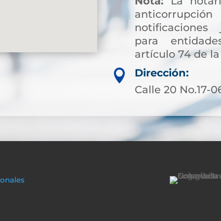
Nota:
La notarí
anticorrup
notificaciones 
para entidade
artículo 74 de la
Dirección:

Calle 20 No.17-0
sonales