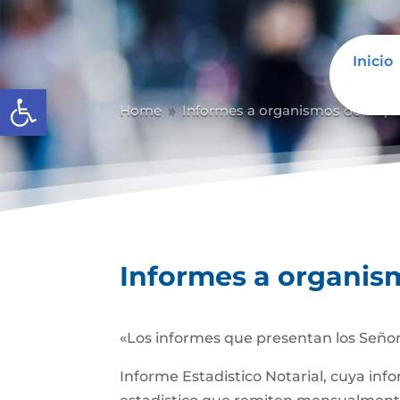
Inicio
Abrir barra de herramientas
Home
Informes a organismos de inspec
9
Informes a organism
«Los informes que presentan los Señor
Informe Estadistico Notarial, cuya inf