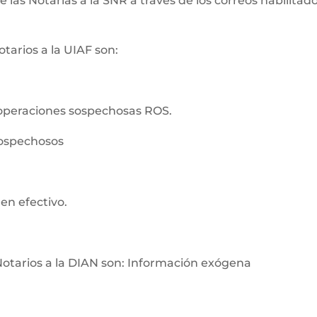
as Notarías a la SNR a través de los correos habilitados
tarios a la UIAF son:
operaciones sospechosas ROS.
sospechosos
en efectivo.
Notarios a la DIAN son: Información exógena