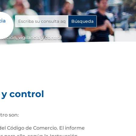
cia
cción, vigilancia y control
 y control
tro son:
 del Código de Comercio. El informe