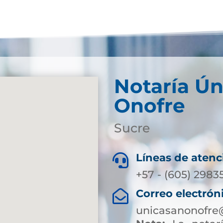
Notaría Ún
Onofre
Sucre
Líneas de atenc

+57 - (605) 2983
Correo electrón

unicasanonofre