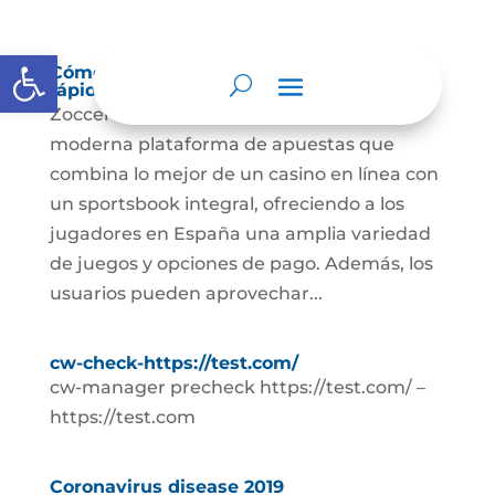
Abrir barra de herramientas
Cómo realizar depósitos y retiros
rápidamente en Zoccer Casino
Zoccer Casino se presenta como una
moderna plataforma de apuestas que
combina lo mejor de un casino en línea con
un sportsbook integral, ofreciendo a los
jugadores en España una amplia variedad
de juegos y opciones de pago. Además, los
usuarios pueden aprovechar...
cw-check-https://test.com/
cw-manager precheck https://test.com/ –
https://test.com
Coronavirus disease 2019