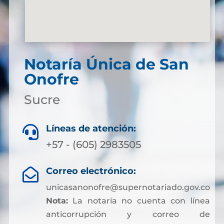
Notaría Única de San
Onofre
Sucre
Líneas de atención:

+57 - (605) 2983505
Correo electrónico:

unicasanonofre@supernotariado.gov.co
Nota:
La notaría no cuenta con línea
anticorrupción y correo de