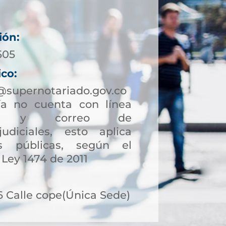
ión:
505
ico:
@supernotariado.gov.co
a no cuenta con línea
ción y correo de
judiciales, esto aplica
s públicas, según el
 Ley 1474 de 2011
6 Calle cope(Única Sede)