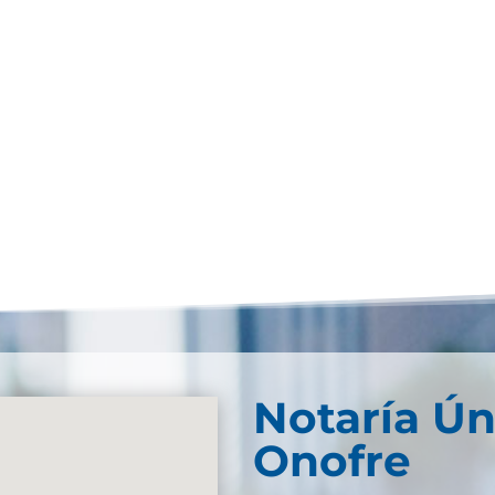
Notaría Ún
Onofre