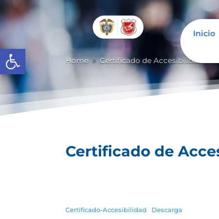
Inicio
Abrir barra de herramientas
Home
Certificado de Accesibilidad
C
9
9
Certificado de Acce
Certificado-Accesibilidad
Descarga