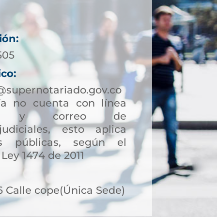
ión:
505
ico:
@supernotariado.gov.co
a no cuenta con línea
ción y correo de
judiciales, esto aplica
s públicas, según el
 Ley 1474 de 2011
6 Calle cope(Única Sede)