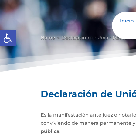
Inicio
Abrir barra de herramientas
Home
Declaración de Unión Marital d
9
Declaración de Uni
Es la manifestación ante juez o notario
conviviendo de manera permanente y li
pública
.