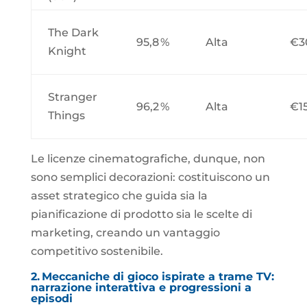
The Dark
95,8 %
Alta
€3
Knight
Stranger
96,2 %
Alta
€1
Things
Le licenze cinematografiche, dunque, non
sono semplici decorazioni: costituiscono un
asset strategico che guida sia la
pianificazione di prodotto sia le scelte di
marketing, creando un vantaggio
competitivo sostenibile.
2. Meccaniche di gioco ispirate a trame TV:
narrazione interattiva e progressioni a
episodi