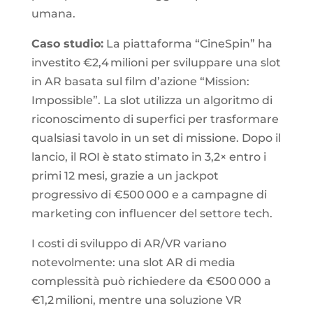
umana.
Caso studio:
La piattaforma “CineSpin” ha
investito €2,4 milioni per sviluppare una slot
in AR basata sul film d’azione “Mission:
Impossible”. La slot utilizza un algoritmo di
riconoscimento di superfici per trasformare
qualsiasi tavolo in un set di missione. Dopo il
lancio, il ROI è stato stimato in 3,2× entro i
primi 12 mesi, grazie a un jackpot
progressivo di €500 000 e a campagne di
marketing con influencer del settore tech.
I costi di sviluppo di AR/VR variano
notevolmente: una slot AR di media
complessità può richiedere da €500 000 a
€1,2 milioni, mentre una soluzione VR