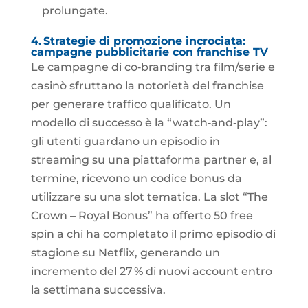
prolungate.
4. Strategie di promozione incrociata:
campagne pubblicitarie con franchise TV
Le campagne di co‑branding tra film/serie e
casinò sfruttano la notorietà del franchise
per generare traffico qualificato. Un
modello di successo è la “watch‑and‑play”:
gli utenti guardano un episodio in
streaming su una piattaforma partner e, al
termine, ricevono un codice bonus da
utilizzare su una slot tematica. La slot “The
Crown – Royal Bonus” ha offerto 50 free
spin a chi ha completato il primo episodio di
stagione su Netflix, generando un
incremento del 27 % di nuovi account entro
la settimana successiva.