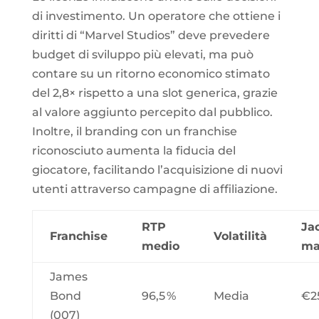
di investimento. Un operatore che ottiene i
diritti di “Marvel Studios” deve prevedere
budget di sviluppo più elevati, ma può
contare su un ritorno economico stimato
del 2,8× rispetto a una slot generica, grazie
al valore aggiunto percepito dal pubblico.
Inoltre, il branding con un franchise
riconosciuto aumenta la fiducia del
giocatore, facilitando l’acquisizione di nuovi
utenti attraverso campagne di affiliazione.
RTP
Ja
Franchise
Volatilità
medio
ma
James
Bond
96,5 %
Media
€2
(007)