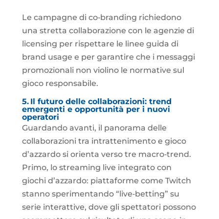
Le campagne di co‑branding richiedono
una stretta collaborazione con le agenzie di
licensing per rispettare le linee guida di
brand usage e per garantire che i messaggi
promozionali non violino le normative sul
gioco responsabile.
5. Il futuro delle collaborazioni: trend
emergenti e opportunità per i nuovi
operatori
Guardando avanti, il panorama delle
collaborazioni tra intrattenimento e gioco
d’azzardo si orienta verso tre macro‑trend.
Primo, lo streaming live integrato con
giochi d’azzardo: piattaforme come Twitch
stanno sperimentando “live‑betting” su
serie interattive, dove gli spettatori possono