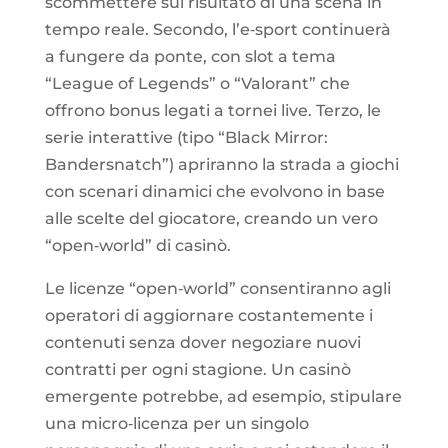
scommettere sul risultato di una scena in
tempo reale. Secondo, l’e‑sport continuerà
a fungere da ponte, con slot a tema
“League of Legends” o “Valorant” che
offrono bonus legati a tornei live. Terzo, le
serie interattive (tipo “Black Mirror:
Bandersnatch”) apriranno la strada a giochi
con scenari dinamici che evolvono in base
alle scelte del giocatore, creando un vero
“open‑world” di casinò.
Le licenze “open‑world” consentiranno agli
operatori di aggiornare costantemente i
contenuti senza dover negoziare nuovi
contratti per ogni stagione. Un casinò
emergente potrebbe, ad esempio, stipulare
una micro‑licenza per un singolo