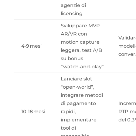
agenzie di
licensing
Sviluppare MVP
AR/VR con
Validar
motion capture
4‑9 mesi
modell
leggera, test A/B
conver
su bonus
“watch‑and‑play”
Lanciare slot
“open‑world”,
integrare metodi
di pagamento
Increm
10‑18 mesi
rapidi,
RTP m
implementare
del 0,3
tool di