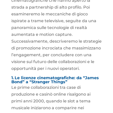
cinematografiche che hanno aperto la
strada a partnership di alto profilo. Poi
esamineremo le meccaniche di gioco
ispirate a trame televisive, seguite da una
panoramica sulle tecnologie di realtà
aumentata e motion capture.
Successivamente, descriveremo le strategie
di promozione incrociata che massimizzano
l’engagement, per concludere con una
visione sul futuro delle collaborazioni e le
opportunità per i nuovi operatori.
1. Le licenze cinematografiche: da “James
Bond” a “Stranger Things”
Le prime collaborazioni tra case di
produzione e casinò online risalgono ai
primi anni 2000, quando le slot a tema
musicale iniziarono a comparire nei