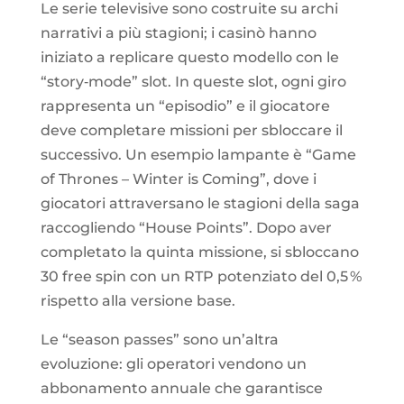
Le serie televisive sono costruite su archi
narrativi a più stagioni; i casinò hanno
iniziato a replicare questo modello con le
“story‑mode” slot. In queste slot, ogni giro
rappresenta un “episodio” e il giocatore
deve completare missioni per sbloccare il
successivo. Un esempio lampante è “Game
of Thrones – Winter is Coming”, dove i
giocatori attraversano le stagioni della saga
raccogliendo “House Points”. Dopo aver
completato la quinta missione, si sbloccano
30 free spin con un RTP potenziato del 0,5 %
rispetto alla versione base.
Le “season passes” sono un’altra
evoluzione: gli operatori vendono un
abbonamento annuale che garantisce