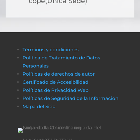
cope(Única Sede)
Términos y condiciones
Política de Tratamiento de Datos
Personales
Políticas de derechos de autor
Certificado de Accesibilidad
Políticas de Privacidad Web
Políticas de Seguridad de la Información
Mapa del Sitio