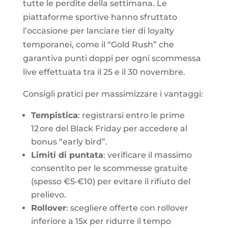
tutte le perdite della settimana. Le
piattaforme sportive hanno sfruttato
l’occasione per lanciare tier di loyalty
temporanei, come il “Gold Rush” che
garantiva punti doppi per ogni scommessa
live effettuata tra il 25 e il 30 novembre.
Consigli pratici per massimizzare i vantaggi:
Tempistica
: registrarsi entro le prime
12 ore del Black Friday per accedere al
bonus “early bird”.
Limiti di puntata
: verificare il massimo
consentito per le scommesse gratuite
(spesso €5‑€10) per evitare il rifiuto del
prelievo.
Rollover
: scegliere offerte con rollover
inferiore a 15x per ridurre il tempo