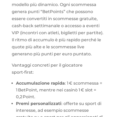
modello più dinamico. Ogni scommessa
genera punti “BetPoints” che possono
essere convertiti in scommesse gratuite,
cash‑back settimanale o accesso a eventi
VIP (incontri con atleti, biglietti per partite).
Il ritmo di accumulo è più rapido perché le
quote più alte e le scommesse live
generano più punti per euro puntato.
Vantaggi concreti per il giocatore
sport‑first:
Accumulazione rapida
: 1 € scommessa =
1 BetPoint, mentre nei casinò 1 € slot =
0,2 Point.
Premi personalizzati
: offerte su sport di
interesse, ad esempio scommesse