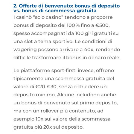
2. Offerte di benvenuto: bonus di deposito
vs. bonus di scommessa gratuita
I casinò “solo casino” tendono a proporre
bonus di deposito del 100 % fino a €500,
spesso accompagnati da 100 giri gratuiti su
una slot a tema sportivo. Le condizioni di
wagering possono arrivare a 40x, rendendo
difficile trasformare il bonus in denaro reale.
Le piattaforme sport‑first, invece, offrono
tipicamente una scommessa gratuita del
valore di €20‑€30, senza richiedere un
deposito minimo. Alcune includono anche
un bonus di benvenuto sul primo deposito,
ma con un rollover più contenuto, ad
esempio 10x sul valore della scommessa
gratuita più 20x sul deposito.