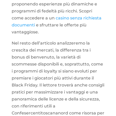
proponendo esperienze più dinamiche e
programmi di fedeltà più ricchi. Scopri
come accedere a un
casino senza richiesta
documenti
e sfruttare le offerte più
vantaggiose.
Nel resto dell’articolo analizzeremo la
crescita dei mercati, la differenza tra i
bonus di benvenuto, la varietà di
scommesse disponibili e, soprattutto, come
i programmi di loyalty si siano evoluti per
premiare i giocatori più attivi durante il
Black Friday. Il lettore troverà anche consigli
pratici per massimizzare i vantaggi e una
panoramica delle licenze e della sicurezza,
con riferimenti utili a
Confesercentitoscananord come risorsa per