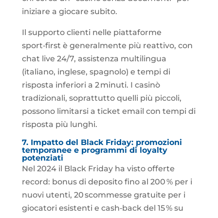
iniziare a giocare subito.
Il supporto clienti nelle piattaforme
sport‑first è generalmente più reattivo, con
chat live 24/7, assistenza multilingua
(italiano, inglese, spagnolo) e tempi di
risposta inferiori a 2 minuti. I casinò
tradizionali, soprattutto quelli più piccoli,
possono limitarsi a ticket email con tempi di
risposta più lunghi.
7. Impatto del Black Friday: promozioni
temporanee e programmi di loyalty
potenziati
Nel 2024 il Black Friday ha visto offerte
record: bonus di deposito fino al 200 % per i
nuovi utenti, 20 scommesse gratuite per i
giocatori esistenti e cash‑back del 15 % su