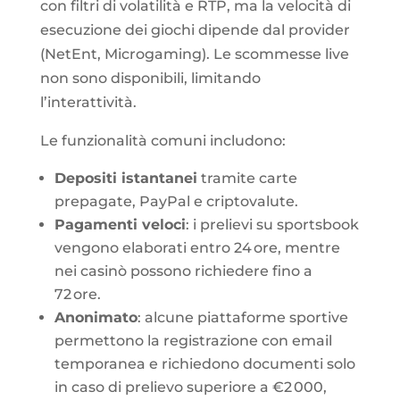
con filtri di volatilità e RTP, ma la velocità di
esecuzione dei giochi dipende dal provider
(NetEnt, Microgaming). Le scommesse live
non sono disponibili, limitando
l’interattività.
Le funzionalità comuni includono:
Depositi istantanei
tramite carte
prepagate, PayPal e criptovalute.
Pagamenti veloci
: i prelievi su sportsbook
vengono elaborati entro 24 ore, mentre
nei casinò possono richiedere fino a
72 ore.
Anonimato
: alcune piattaforme sportive
permettono la registrazione con email
temporanea e richiedono documenti solo
in caso di prelievo superiore a €2 000,