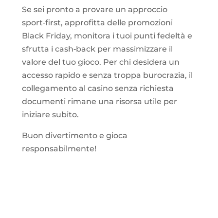
Se sei pronto a provare un approccio
sport‑first, approfitta delle promozioni
Black Friday, monitora i tuoi punti fedeltà e
sfrutta i cash‑back per massimizzare il
valore del tuo gioco. Per chi desidera un
accesso rapido e senza troppa burocrazia, il
collegamento al casino senza richiesta
documenti rimane una risorsa utile per
iniziare subito.
Buon divertimento e gioca
responsabilmente!