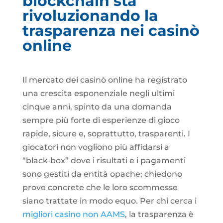
blockchain sta
rivoluzionando la
trasparenza nei casinò
online
Il mercato dei casinò online ha registrato
una crescita esponenziale negli ultimi
cinque anni, spinto da una domanda
sempre più forte di esperienze di gioco
rapide, sicure e, soprattutto, trasparenti. I
giocatori non vogliono più affidarsi a
“black‑box” dove i risultati e i pagamenti
sono gestiti da entità opache; chiedono
prove concrete che le loro scommesse
siano trattate in modo equo. Per chi cerca i
migliori casino non AAMS
, la trasparenza è