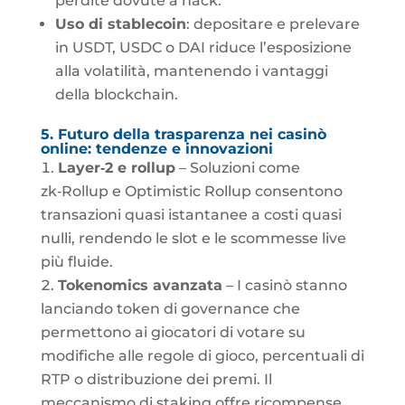
perdite dovute a hack.
Uso di stablecoin
: depositare e prelevare
in USDT, USDC o DAI riduce l’esposizione
alla volatilità, mantenendo i vantaggi
della blockchain.
5. Futuro della trasparenza nei casinò
online: tendenze e innovazioni
Layer‑2 e rollup
– Soluzioni come
zk‑Rollup e Optimistic Rollup consentono
transazioni quasi istantanee a costi quasi
nulli, rendendo le slot e le scommesse live
più fluide.
Tokenomics avanzata
– I casinò stanno
lanciando token di governance che
permettono ai giocatori di votare su
modifiche alle regole di gioco, percentuali di
RTP o distribuzione dei premi. Il
meccanismo di staking offre ricompense