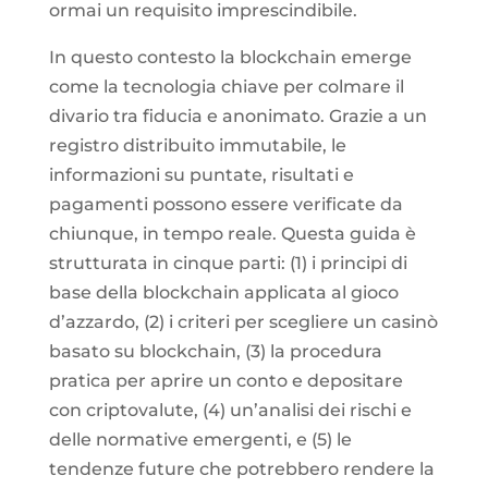
ormai un requisito imprescindibile.
In questo contesto la blockchain emerge
come la tecnologia chiave per colmare il
divario tra fiducia e anonimato. Grazie a un
registro distribuito immutabile, le
informazioni su puntate, risultati e
pagamenti possono essere verificate da
chiunque, in tempo reale. Questa guida è
strutturata in cinque parti: (1) i principi di
base della blockchain applicata al gioco
d’azzardo, (2) i criteri per scegliere un casinò
basato su blockchain, (3) la procedura
pratica per aprire un conto e depositare
con criptovalute, (4) un’analisi dei rischi e
delle normative emergenti, e (5) le
tendenze future che potrebbero rendere la