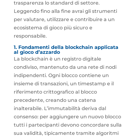
trasparenza lo standard di settore.
Leggendo fino alla fine avrai gli strumenti
per valutare, utilizzare e contribuire a un
ecosistema di gioco più sicuro e
responsabile.
1. Fondamenti della blockchain applicata
al gioco d’azzardo
La blockchain è un registro digitale
condiviso, mantenuto da una rete di nodi
indipendenti. Ogni blocco contiene un
insieme di transazioni, un timestamp e il
riferimento crittografico al blocco
precedente, creando una catena
inalterabile. L’immutabilità deriva dal
consenso: per aggiungere un nuovo blocco
tutti i partecipanti devono concordare sulla
sua validità, tipicamente tramite algoritmi