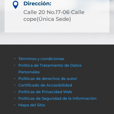
Dirección:

Calle 20 No.17-06 Calle
cope(Única Sede)
Términos y condiciones
Política de Tratamiento de Datos
Personales
Políticas de derechos de autor
Certificado de Accesibilidad
Políticas de Privacidad Web
Políticas de Seguridad de la Información
Mapa del Sitio