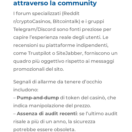
attraverso la community
I forum specializzati (Reddit
r/cryptoCasinos, Bitcointalk) e i gruppi
Telegram/Discord sono fonti preziose per
capire l’esperienza reale degli utenti. Le
recensioni su piattaforme indipendenti,
come Trustpilot o SiteJabber, forniscono un
quadro più oggettivo rispetto ai messaggi
promozionali del sito.
Segnali di allarme da tenere d’occhio
includono:
–
Pump‑and‑dump
di token del casinò, che
indica manipolazione del prezzo.
–
Assenza di audit recenti
: se l’ultimo audit
risale a più di un anno, la sicurezza
potrebbe essere obsoleta.