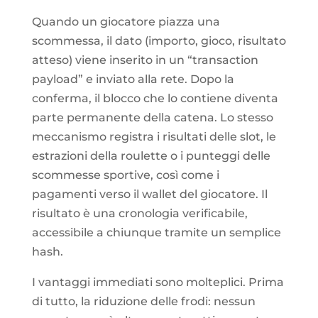
Quando un giocatore piazza una
scommessa, il dato (importo, gioco, risultato
atteso) viene inserito in un “transaction
payload” e inviato alla rete. Dopo la
conferma, il blocco che lo contiene diventa
parte permanente della catena. Lo stesso
meccanismo registra i risultati delle slot, le
estrazioni della roulette o i punteggi delle
scommesse sportive, così come i
pagamenti verso il wallet del giocatore. Il
risultato è una cronologia verificabile,
accessibile a chiunque tramite un semplice
hash.
I vantaggi immediati sono molteplici. Prima
di tutto, la riduzione delle frodi: nessun