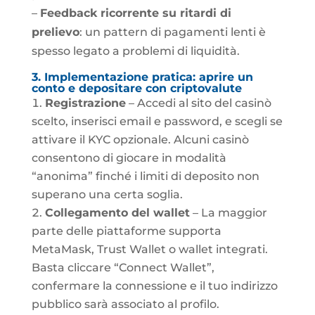
–
Feedback ricorrente su ritardi di
prelievo
: un pattern di pagamenti lenti è
spesso legato a problemi di liquidità.
3. Implementazione pratica: aprire un
conto e depositare con criptovalute
Registrazione
– Accedi al sito del casinò
scelto, inserisci email e password, e scegli se
attivare il KYC opzionale. Alcuni casinò
consentono di giocare in modalità
“anonima” finché i limiti di deposito non
superano una certa soglia.
Collegamento del wallet
– La maggior
parte delle piattaforme supporta
MetaMask, Trust Wallet o wallet integrati.
Basta cliccare “Connect Wallet”,
confermare la connessione e il tuo indirizzo
pubblico sarà associato al profilo.