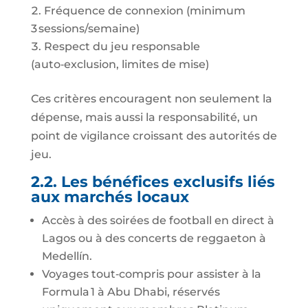
Fréquence de connexion (minimum
3 sessions/semaine)
Respect du jeu responsable
(auto‑exclusion, limites de mise)
Ces critères encouragent non seulement la
dépense, mais aussi la responsabilité, un
point de vigilance croissant des autorités de
jeu.
2.2. Les bénéfices exclusifs liés
aux marchés locaux
Accès à des soirées de football en direct à
Lagos ou à des concerts de reggaeton à
Medellín.
Voyages tout‑compris pour assister à la
Formula 1 à Abu Dhabi, réservés