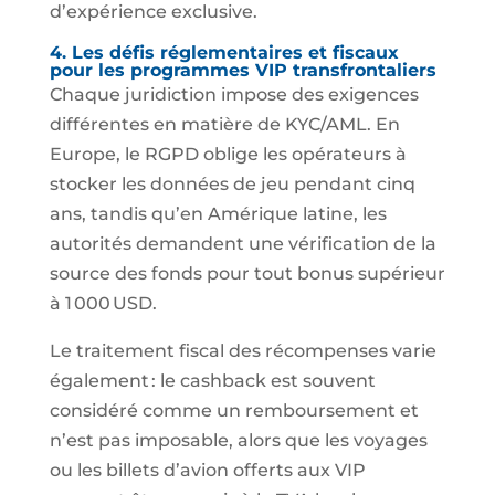
d’expérience exclusive.
4. Les défis réglementaires et fiscaux
pour les programmes VIP transfrontaliers
Chaque juridiction impose des exigences
différentes en matière de KYC/AML. En
Europe, le RGPD oblige les opérateurs à
stocker les données de jeu pendant cinq
ans, tandis qu’en Amérique latine, les
autorités demandent une vérification de la
source des fonds pour tout bonus supérieur
à 1 000 USD.
Le traitement fiscal des récompenses varie
également : le cashback est souvent
considéré comme un remboursement et
n’est pas imposable, alors que les voyages
ou les billets d’avion offerts aux VIP