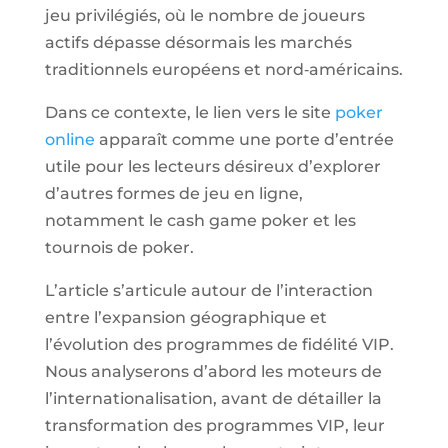
jeu privilégiés, où le nombre de joueurs
actifs dépasse désormais les marchés
traditionnels européens et nord‑américains.
Dans ce contexte, le lien vers le site
poker
online
apparaît comme une porte d’entrée
utile pour les lecteurs désireux d’explorer
d’autres formes de jeu en ligne,
notamment le cash game poker et les
tournois de poker.
L’article s’articule autour de l’interaction
entre l’expansion géographique et
l’évolution des programmes de fidélité VIP.
Nous analyserons d’abord les moteurs de
l’internationalisation, avant de détailler la
transformation des programmes VIP, leur