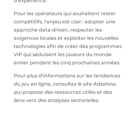
d’expérience.
Pour les opérateurs qui souhaitent rester
compétitifs, l’enjeu est clair : adopter une
approche data‑driven, respecter les
exigences locales et exploiter les nouvelles
technologies afin de créer des programmes
VIP qui séduisent les joueurs du monde
entier pendant les cinq prochaines années.
Pour plus d’informations sur les tendances
du jeu en ligne, consultez le site Adsshow,
qui propose des ressources utiles et des
liens vers des analyses sectorielles.