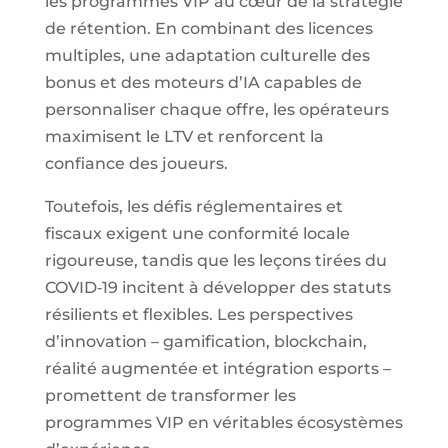
les programmes VIP au cœur de la stratégie
de rétention. En combinant des licences
multiples, une adaptation culturelle des
bonus et des moteurs d’IA capables de
personnaliser chaque offre, les opérateurs
maximisent le LTV et renforcent la
confiance des joueurs.
Toutefois, les défis réglementaires et
fiscaux exigent une conformité locale
rigoureuse, tandis que les leçons tirées du
COVID‑19 incitent à développer des statuts
résilients et flexibles. Les perspectives
d’innovation – gamification, blockchain,
réalité augmentée et intégration esports –
promettent de transformer les
programmes VIP en véritables écosystèmes