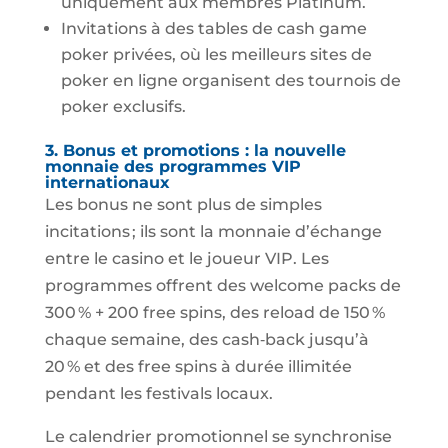
uniquement aux membres Platinum.
Invitations à des tables de cash game
poker privées, où les meilleurs sites de
poker en ligne organisent des tournois de
poker exclusifs.
3. Bonus et promotions : la nouvelle
monnaie des programmes VIP
internationaux
Les bonus ne sont plus de simples
incitations ; ils sont la monnaie d’échange
entre le casino et le joueur VIP. Les
programmes offrent des welcome packs de
300 % + 200 free spins, des reload de 150 %
chaque semaine, des cash‑back jusqu’à
20 % et des free spins à durée illimitée
pendant les festivals locaux.
Le calendrier promotionnel se synchronise