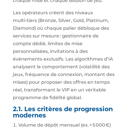
chaque mise et chaque session de jeu.
Les opérateurs créent des niveaux
multi‑tiers (Bronze, Silver, Gold, Platinum,
Diamond) où chaque palier débloque des
services sur mesure : gestionnaire de
compte dédié, limites de mise
personnalisées, invitations à des
événements exclusifs. Les algorithmes d’IA
analysent le comportement (volatilité des
jeux, fréquence de connexion, montant des
mises) pour proposer des offres en temps
réel, transformant le VIP en un véritable
programme de fidélité global.
2.1. Les critères de progression
modernes
Volume de dépôt mensuel (ex. > 5 000 €)