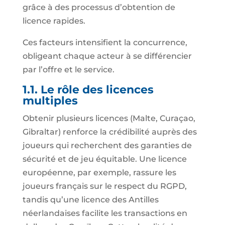
grâce à des processus d’obtention de
licence rapides.
Ces facteurs intensifient la concurrence,
obligeant chaque acteur à se différencier
par l’offre et le service.
1.1. Le rôle des licences
multiples
Obtenir plusieurs licences (Malte, Curaçao,
Gibraltar) renforce la crédibilité auprès des
joueurs qui recherchent des garanties de
sécurité et de jeu équitable. Une licence
européenne, par exemple, rassure les
joueurs français sur le respect du RGPD,
tandis qu’une licence des Antilles
néerlandaises facilite les transactions en