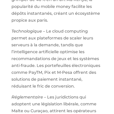
popularité du mobile money facilite les
dépôts instantanés, créant un écosystème
propice aux paris.
Technologique
– Le cloud computing
permet aux plateformes de scaler leurs
serveurs à la demande, tandis que
l’intelligence artificielle optimise les
recommandations de jeux et les systèmes
anti‑fraude. Les portefeuilles électroniques
comme PayTM, Pix et M‑Pesa offrent des
solutions de paiement instantané,
réduisant le fric de conversion.
Réglementaire
– Les juridictions qui
adoptent une législation libérale, comme
Malte ou Curaçao, attirent les opérateurs