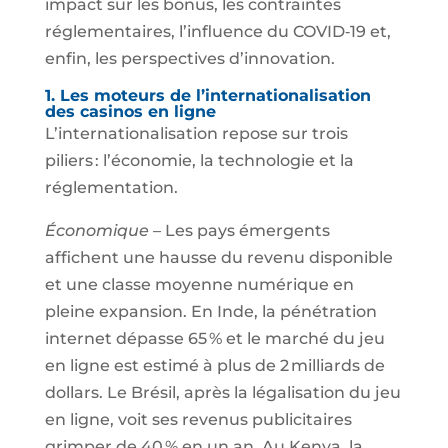
impact sur les bonus, les contraintes
réglementaires, l’influence du COVID‑19 et,
enfin, les perspectives d’innovation.
1. Les moteurs de l’internationalisation
des casinos en ligne
L’internationalisation repose sur trois
piliers : l’économie, la technologie et la
réglementation.
Économique
– Les pays émergents
affichent une hausse du revenu disponible
et une classe moyenne numérique en
pleine expansion. En Inde, la pénétration
internet dépasse 65 % et le marché du jeu
en ligne est estimé à plus de 2 milliards de
dollars. Le Brésil, après la légalisation du jeu
en ligne, voit ses revenus publicitaires
grimper de 40 % en un an. Au Kenya, la