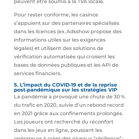
peuvent être soumis à la TVA locale.
Pour rester conforme, les casinos
s’appuient sur des partenaires spécialisés
dans les licences (ex. Adsshow propose des
informations utiles sur les exigences
légales) et utilisent des solutions de
vérification automatisée qui croisent les
bases de données publiques et les API de
services financiers.
5. L’impact du COVID‑19 et de la reprise
post‑pandémique sur les stratégies VIP
La pandémie a provoqué une chute de 30 %
du trafic en 2020, suivie d’un rebond record
en 2021 grâce aux confinements prolongés.
Les joueurs ont recherché du réconfort
dans les jeux en ligne, poussant les
opérateurs à créer des niveaux “résilience” :