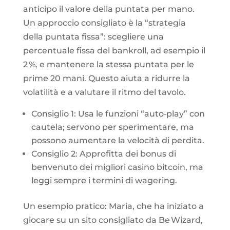
anticipo il valore della puntata per mano.
Un approccio consigliato è la “strategia
della puntata fissa”: scegliere una
percentuale fissa del bankroll, ad esempio il
2 %, e mantenere la stessa puntata per le
prime 20 mani. Questo aiuta a ridurre la
volatilità e a valutare il ritmo del tavolo.
Consiglio 1: Usa le funzioni “auto‑play” con
cautela; servono per sperimentare, ma
possono aumentare la velocità di perdita.
Consiglio 2: Approfitta dei bonus di
benvenuto dei migliori casino bitcoin, ma
leggi sempre i termini di wagering.
Un esempio pratico: Maria, che ha iniziato a
giocare su un sito consigliato da Be Wizard,