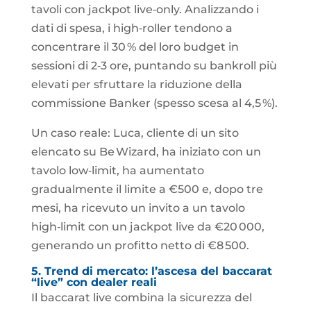
tavoli con jackpot live‑only. Analizzando i
dati di spesa, i high‑roller tendono a
concentrare il 30 % del loro budget in
sessioni di 2‑3 ore, puntando su bankroll più
elevati per sfruttare la riduzione della
commissione Banker (spesso scesa al 4,5 %).
Un caso reale: Luca, cliente di un sito
elencato su Be Wizard, ha iniziato con un
tavolo low‑limit, ha aumentato
gradualmente il limite a €500 e, dopo tre
mesi, ha ricevuto un invito a un tavolo
high‑limit con un jackpot live da €20 000,
generando un profitto netto di €8 500.
5. Trend di mercato: l’ascesa del baccarat
“live” con dealer reali
Il baccarat live combina la sicurezza del