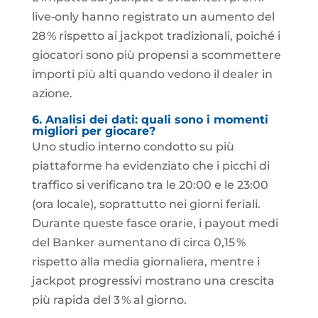
live‑only hanno registrato un aumento del
28 % rispetto ai jackpot tradizionali, poiché i
giocatori sono più propensi a scommettere
importi più alti quando vedono il dealer in
azione.
6. Analisi dei dati: quali sono i momenti
migliori per giocare?
Uno studio interno condotto su più
piattaforme ha evidenziato che i picchi di
traffico si verificano tra le 20:00 e le 23:00
(ora locale), soprattutto nei giorni feriali.
Durante queste fasce orarie, i payout medi
del Banker aumentano di circa 0,15 %
rispetto alla media giornaliera, mentre i
jackpot progressivi mostrano una crescita
più rapida del 3 % al giorno.