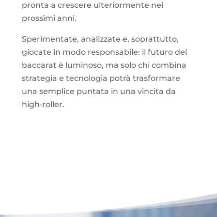
pronta a crescere ulteriormente nei
prossimi anni.
Sperimentate, analizzate e, soprattutto,
giocate in modo responsabile: il futuro del
baccarat è luminoso, ma solo chi combina
strategia e tecnologia potrà trasformare
una semplice puntata in una vincita da
high‑roller.