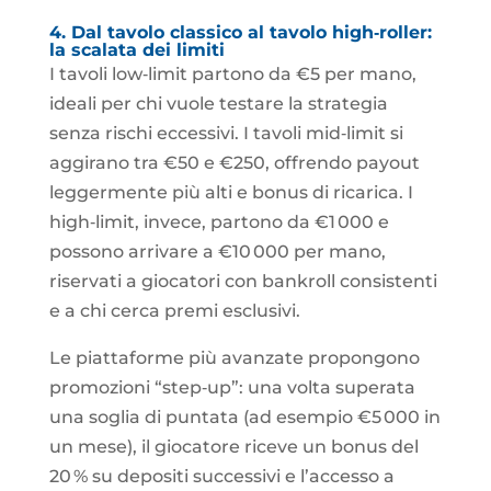
4. Dal tavolo classico al tavolo high‑roller:
la scalata dei limiti
I tavoli low‑limit partono da €5 per mano,
ideali per chi vuole testare la strategia
senza rischi eccessivi. I tavoli mid‑limit si
aggirano tra €50 e €250, offrendo payout
leggermente più alti e bonus di ricarica. I
high‑limit, invece, partono da €1 000 e
possono arrivare a €10 000 per mano,
riservati a giocatori con bankroll consistenti
e a chi cerca premi esclusivi.
Le piattaforme più avanzate propongono
promozioni “step‑up”: una volta superata
una soglia di puntata (ad esempio €5 000 in
un mese), il giocatore riceve un bonus del
20 % su depositi successivi e l’accesso a