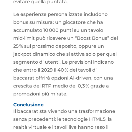
evitare quella puntata.
Le esperienze personalizzate includono
bonus su misura: un giocatore che ha
accumulato 10 000 punti su un tavolo
mid‑limit può ricevere un “Boost Bonus” del
25 % sul prossimo deposito, oppure un
jackpot dinamico che si attiva solo per quel
segmento di utenti. Le previsioni indicano
che entro il 2029 il 40 % dei tavoli di
baccarat offrirà opzioni AI‑driven, con una
crescita del RTP medio del 0,3 % grazie a
promozioni più mirate.
Conclusione
Il baccarat sta vivendo una trasformazione
senza precedenti: le tecnologie HTML5, la
realtà virtuale e i tavoli live hanno reso il