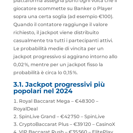
piattaforma assegna punti ogni volta che il
giocatore scommette su Banker o Player
sopra una certa soglia (ad esempio €100).
Quando il contatore raggiunge il valore
richiesto, il jackpot viene distribuito
casualmente tra tutti i partecipanti attivi.
Le probabilità medie di vincita per un
jackpot progressivo si aggirano intorno allo
0,02 %, mentre per un jackpot fisso la
probabilità è circa lo 0,15 %.
3.1. Jackpot progressivi più
popolari nel 2024
Royal Baccarat Mega – €48 300 –
RoyalDeal
SpinLive Grand – €42 750 – SpinLive
CryptoBaccarat Plus – €39 120 – CasinoX
VIP Baccarat Rush – €35 560 – ElitePlay