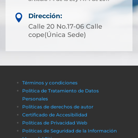
Dirección:

Calle 20 No.17-06 Calle
cope(Única Sede)
Términos y condiciones
Política de Tratamiento de Datos
Personales
Políticas de derechos de autor
Certificado de Accesibilidad
Políticas de Privacidad Web
Políticas de Seguridad de la Información