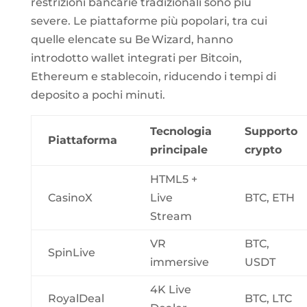
restrizioni bancarie tradizionali sono più
severe. Le piattaforme più popolari, tra cui
quelle elencate su Be Wizard, hanno
introdotto wallet integrati per Bitcoin,
Ethereum e stablecoin, riducendo i tempi di
deposito a pochi minuti.
Tecnologia
Supporto
Piattaforma
principale
crypto
HTML5 +
CasinoX
Live
BTC, ETH
Stream
VR
BTC,
SpinLive
immersive
USDT
4K Live
RoyalDeal
BTC, LTC