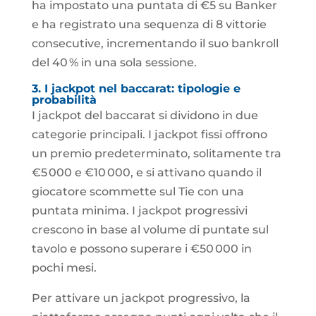
ha impostato una puntata di €5 su Banker
e ha registrato una sequenza di 8 vittorie
consecutive, incrementando il suo bankroll
del 40 % in una sola sessione.
3. I jackpot nel baccarat: tipologie e
probabilità
I jackpot del baccarat si dividono in due
categorie principali. I jackpot fissi offrono
un premio predeterminato, solitamente tra
€5 000 e €10 000, e si attivano quando il
giocatore scommette sul Tie con una
puntata minima. I jackpot progressivi
crescono in base al volume di puntate sul
tavolo e possono superare i €50 000 in
pochi mesi.
Per attivare un jackpot progressivo, la