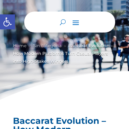
Abrir barra de herramientas
Home
Sin categoría
Baccarat Evolution –
9
9
How Modern Platforms Turn Casual Players
into High‑Stakes Winners
Baccarat Evolution –