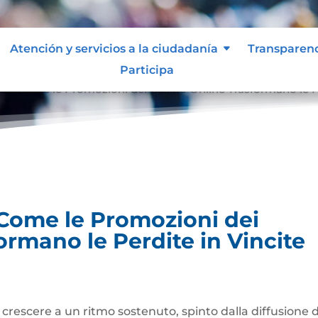
Atención y servicios a la ciudadanía
Transparen
Participa
ei: Come le Promozioni dei Casinò Online Trasformano le Per
 Come le Promozioni dei
ormano le Perdite in Vincite
 crescere a un ritmo sostenuto, spinto dalla diffusione d