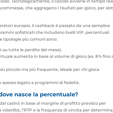
iodo. Tecnologicamente, il calcolo avviene in tempo rea
 scommesse, che aggregano i risultati per gioco, per slot
peratori europei, il cashback è passato da una semplice
mmi sofisticati che includono livelli VIP, percentuali
le tipologie più comuni sono:
% su tutte le perdite del mese).
tuale aumenta in base al volume di gioco (es. 8 % fino 
ù piccolo ma più frequente, ideale per chi gioca
 e spesso legato a programmi di fedeltà.
dove nasce la percentuale?
dal casinò in base al margine di profitto previsto per
a volatilità, l’RTP e la frequenza di vincita per determin