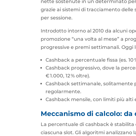
nette sostenute in un determinato per
grazie ai sistemi di tracciamento delle
per sessione.
Introdotto intorno al 2010 da alcuni o
promozione “una volta al mese” a progra
progressive e premi settimanali. Oggi 
Cashback a percentuale fissa (es. 10 
Cashback progressivo, dove la percen
€ 1.000, 12 % oltre).
Cashback settimanale, solitamente pi
regolarmente.
Cashback mensile, con limiti più alti
Meccanismo di calcolo: da 
La percentuale di cashback è stabilita 
ciascuna slot. Gli algoritmi analizzano l