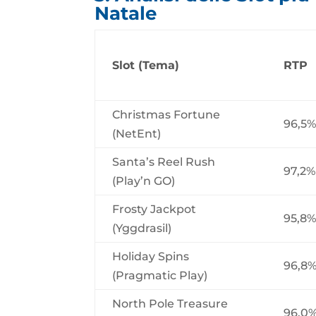
Natale
Slot (Tema)
RTP
Christmas Fortune
96,5
(NetEnt)
Santa’s Reel Rush
97,2%
(Play’n GO)
Frosty Jackpot
95,8
(Yggdrasil)
Holiday Spins
96,8
(Pragmatic Play)
North Pole Treasure
96,0