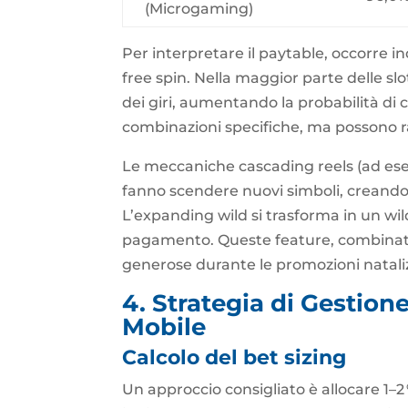
(Microgaming)
Per interpretare il paytable, occorre i
free spin. Nella maggior parte delle slot
dei giri, aumentando la probabilità di c
combinazioni specifiche, ma possono rad
Le meccaniche cascading reels (ad es
fanno scendere nuovi simboli, creando u
L’expanding wild si trasforma in un wil
pagamento. Queste feature, combinate 
generose durante le promozioni nataliz
4. Strategia di Gestion
Mobile
Calcolo del bet sizing
Un approccio consigliato è allocare 1–2 