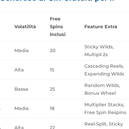
Free
Volatilità
Spins
Feature Extra
Inclusi
Sticky Wilds,
%
Media
20
Multipli 2x
Cascading Reels,
Alta
15
Expanding Wilds
Random Wilds,
%
Bassa
25
Bonus Wheel
Multiplier Stacks,
%
Media
18
Free Spin Respins
Reel‑Split, Sticky
%
Alta
22