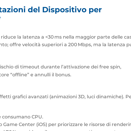
tazioni del Dispositivo per
e
, riduce la latenza a <30 ms nella maggior parte delle ca
to; offre velocità superiori a 200 Mbps, ma la latenza 
schio di timeout durante l’attivazione dei free spin,
ore “offline” e annulli il bonus.
ffetti grafici avanzati (animazioni 3D, luci dinamiche). P
he consumano CPU.
o Game Center (iOS) per priorizzare le risorse di renderi