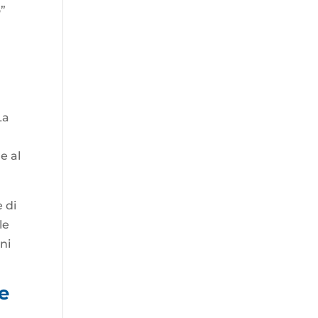
o”
La
e al
 di
le
ni
le