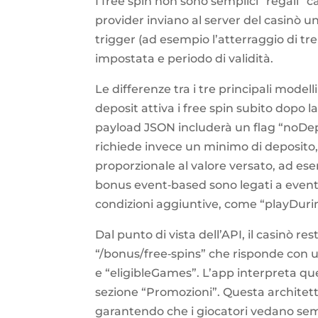
I free spin non sono semplici “regali” 
provider inviano al server del casinò 
trigger (ad esempio l’atterraggio di tre 
impostata e periodo di validità.
Le differenze tra i tre principali mode
deposit attiva i free spin subito dopo l
payload JSON includerà un flag “noDepo
richiede invece un minimo di deposito,
proporzionale al valore versato, ad ese
bonus event‑based sono legati a eventi
condizioni aggiuntive, come “playDuri
Dal punto di vista dell’API, il casinò re
“/bonus/free‑spins” che risponde con 
e “eligibleGames”. L’app interpreta ques
sezione “Promozioni”. Questa architett
garantendo che i giocatori vedano semp