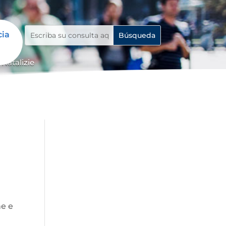
cia
 Natalizie
ne e