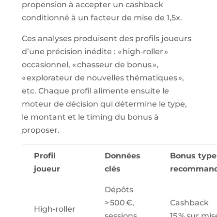
propension à accepter un cashback
conditionné à un facteur de mise de 1,5x.
Ces analyses produisent des profils joueurs
d’une précision inédite : « high‑roller »
occasionnel, « chasseur de bonus »,
« explorateur de nouvelles thématiques »,
etc. Chaque profil alimente ensuite le
moteur de décision qui détermine le type,
le montant et le timing du bonus à
proposer.
Profil
Données
Bonus type
joueur
clés
recomman
Dépôts
> 500 €,
Cashback
High‑roller
sessions
15 % sur mis