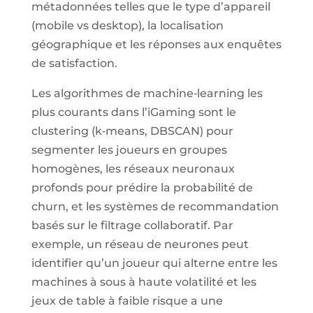
métadonnées telles que le type d’appareil
(mobile vs desktop), la localisation
géographique et les réponses aux enquêtes
de satisfaction.
Les algorithmes de machine‑learning les
plus courants dans l’iGaming sont le
clustering (k‑means, DBSCAN) pour
segmenter les joueurs en groupes
homogènes, les réseaux neuronaux
profonds pour prédire la probabilité de
churn, et les systèmes de recommandation
basés sur le filtrage collaboratif. Par
exemple, un réseau de neurones peut
identifier qu’un joueur qui alterne entre les
machines à sous à haute volatilité et les
jeux de table à faible risque a une