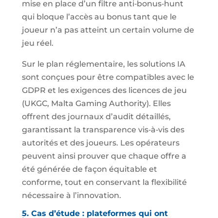
mise en place d’un filtre anti‑bonus‑hunt
qui bloque l’accès au bonus tant que le
joueur n’a pas atteint un certain volume de
jeu réel.
Sur le plan réglementaire, les solutions IA
sont conçues pour être compatibles avec le
GDPR et les exigences des licences de jeu
(UKGC, Malta Gaming Authority). Elles
offrent des journaux d’audit détaillés,
garantissant la transparence vis‑à‑vis des
autorités et des joueurs. Les opérateurs
peuvent ainsi prouver que chaque offre a
été générée de façon équitable et
conforme, tout en conservant la flexibilité
nécessaire à l’innovation.
5. Cas d’étude : plateformes qui ont