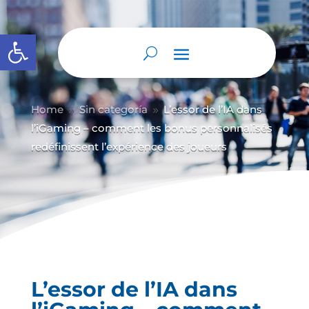
Abrir barra de herramientas
Home
Sin categoría
L’essor de l’IA dans
9
9
l’iGaming – comment les bonus personnalisés
redéfinissent l’expérience des joueurs
L’essor de l’IA dans