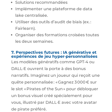
Solutions recommandées
Implémenter une plateforme de data
lake centralisée.
Utiliser des outils d’audit de biais (ex. :
Fairlearn).
Organiser des formations croisées toutes
les deux semaines.
7. Perspectives futures : IA générative et
expériences de jeu hyper‑personnalisées
Les modèles génératifs comme GPT‑4 ou
DALL·E ouvrent la porte à des bonus
narratifs. Imaginez un joueur qui reçoit une
quête personnalisée : « Gagnez 3 000 € sur
le slot « Pirates of the Sun » pour débloquer
un bonus visuel créé spécialement pour
vous, illustré par DALL·E avec votre avatar
de pirate préféré.