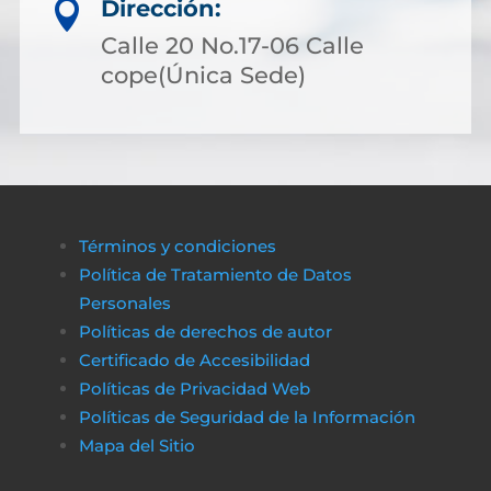
Dirección:

Calle 20 No.17-06 Calle
cope(Única Sede)
Términos y condiciones
Política de Tratamiento de Datos
Personales
Políticas de derechos de autor
Certificado de Accesibilidad
Políticas de Privacidad Web
Políticas de Seguridad de la Información
Mapa del Sitio