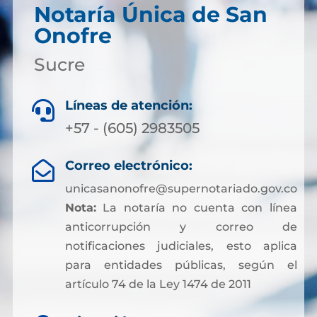
Notaría Única de San
Onofre
Sucre
Líneas de atención:

+57 - (605) 2983505
Correo electrónico:

unicasanonofre@supernotariado.gov.co
Nota:
La notaría no cuenta con línea
anticorrupción y correo de
notificaciones judiciales, esto aplica
para entidades públicas, según el
artículo 74 de la Ley 1474 de 2011