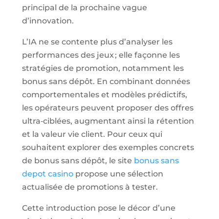
principal de la prochaine vague
d’innovation.
L’IA ne se contente plus d’analyser les
performances des jeux ; elle façonne les
stratégies de promotion, notamment les
bonus sans dépôt. En combinant données
comportementales et modèles prédictifs,
les opérateurs peuvent proposer des offres
ultra‑ciblées, augmentant ainsi la rétention
et la valeur vie client. Pour ceux qui
souhaitent explorer des exemples concrets
de bonus sans dépôt, le site
bonus sans
depot casino
propose une sélection
actualisée de promotions à tester.
Cette introduction pose le décor d’une