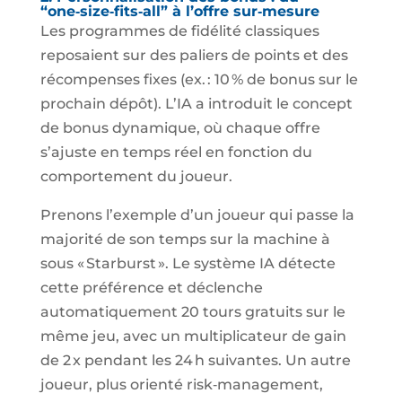
“one‑size‑fits‑all” à l’offre sur‑mesure
Les programmes de fidélité classiques
reposaient sur des paliers de points et des
récompenses fixes (ex. : 10 % de bonus sur le
prochain dépôt). L’IA a introduit le concept
de bonus dynamique, où chaque offre
s’ajuste en temps réel en fonction du
comportement du joueur.
Prenons l’exemple d’un joueur qui passe la
majorité de son temps sur la machine à
sous « Starburst ». Le système IA détecte
cette préférence et déclenche
automatiquement 20 tours gratuits sur le
même jeu, avec un multiplicateur de gain
de 2 x pendant les 24 h suivantes. Un autre
joueur, plus orienté risk‑management,