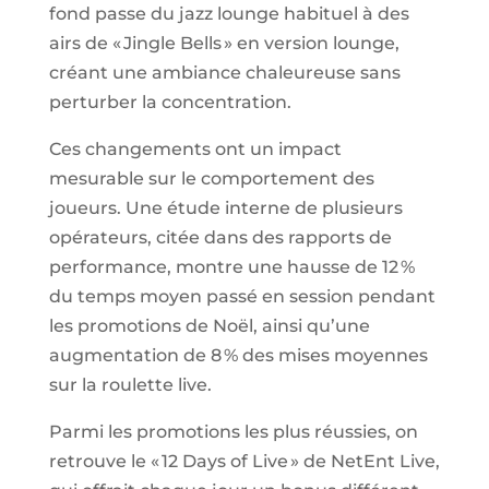
fond passe du jazz lounge habituel à des
airs de « Jingle Bells » en version lounge,
créant une ambiance chaleureuse sans
perturber la concentration.
Ces changements ont un impact
mesurable sur le comportement des
joueurs. Une étude interne de plusieurs
opérateurs, citée dans des rapports de
performance, montre une hausse de 12 %
du temps moyen passé en session pendant
les promotions de Noël, ainsi qu’une
augmentation de 8 % des mises moyennes
sur la roulette live.
Parmi les promotions les plus réussies, on
retrouve le « 12 Days of Live » de NetEnt Live,