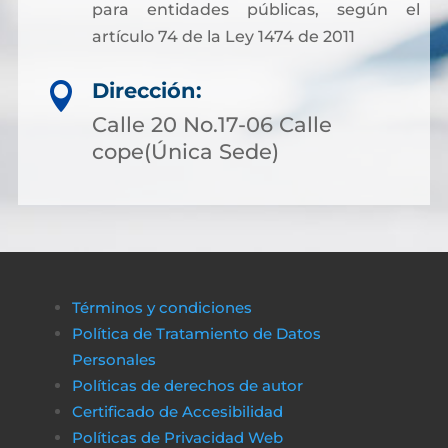
para entidades públicas, según el
artículo 74 de la Ley 1474 de 2011
Dirección:

Calle 20 No.17-06 Calle
cope(Única Sede)
Términos y condiciones
Política de Tratamiento de Datos
Personales
Políticas de derechos de autor
Certificado de Accesibilidad
Políticas de Privacidad Web