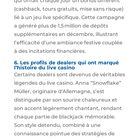
qui offrait chaque jour un bonus différent
(cashback, tours gratuits, mise sans risque)
lié à un jeu live spécifique. Cette campagne
a généré plus de 1,5 million de dépôts
supplémentaires en décembre, illustrant
l’efficacité d’une ambiance festive couplée
à des incitations financières.
6. Les profils de dealers qui ont marqué
l’histoire du live casino
Certains dealers sont devenus de véritables
légendes du live casino. Anna “Snowflake”
Müller, originaire d’Allemagne, s’est
distinguée par son sourire chaleureux et
son accent légèrement chantant, rendant
chaque partie de blackjack mémorable.
Son style détendu, combiné à une
connaissance pointue des stratégies de