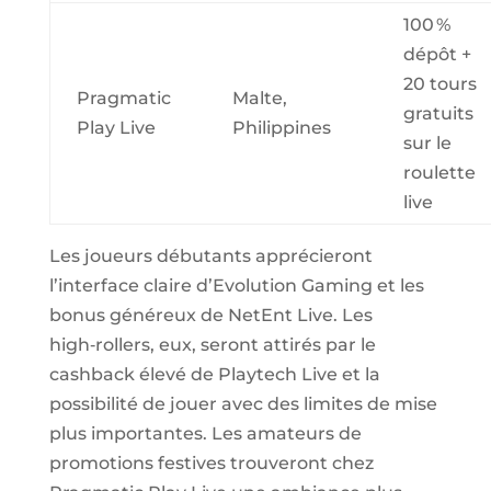
100 %
dépôt +
20 tours
Pragmatic
Malte,
gratuits
Play Live
Philippines
sur le
roulette
live
Les joueurs débutants apprécieront
l’interface claire d’Evolution Gaming et les
bonus généreux de NetEnt Live. Les
high‑rollers, eux, seront attirés par le
cashback élevé de Playtech Live et la
possibilité de jouer avec des limites de mise
plus importantes. Les amateurs de
promotions festives trouveront chez