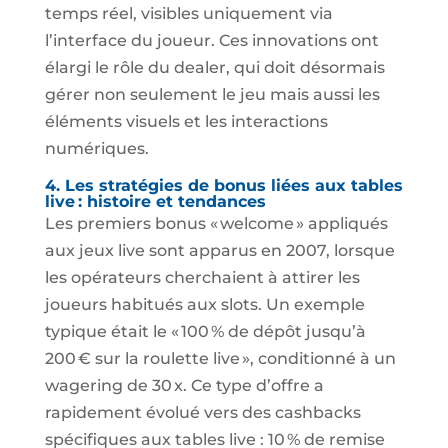
temps réel, visibles uniquement via
l’interface du joueur. Ces innovations ont
élargi le rôle du dealer, qui doit désormais
gérer non seulement le jeu mais aussi les
éléments visuels et les interactions
numériques.
4. Les stratégies de bonus liées aux tables
live : histoire et tendances
Les premiers bonus « welcome » appliqués
aux jeux live sont apparus en 2007, lorsque
les opérateurs cherchaient à attirer les
joueurs habitués aux slots. Un exemple
typique était le « 100 % de dépôt jusqu’à
200 € sur la roulette live », conditionné à un
wagering de 30 x. Ce type d’offre a
rapidement évolué vers des cashbacks
spécifiques aux tables live : 10 % de remise