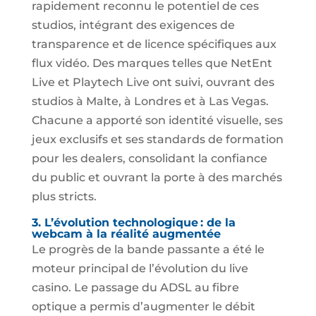
rapidement reconnu le potentiel de ces
studios, intégrant des exigences de
transparence et de licence spécifiques aux
flux vidéo. Des marques telles que NetEnt
Live et Playtech Live ont suivi, ouvrant des
studios à Malte, à Londres et à Las Vegas.
Chacune a apporté son identité visuelle, ses
jeux exclusifs et ses standards de formation
pour les dealers, consolidant la confiance
du public et ouvrant la porte à des marchés
plus stricts.
3. L’évolution technologique : de la
webcam à la réalité augmentée
Le progrès de la bande passante a été le
moteur principal de l’évolution du live
casino. Le passage du ADSL au fibre
optique a permis d’augmenter le débit