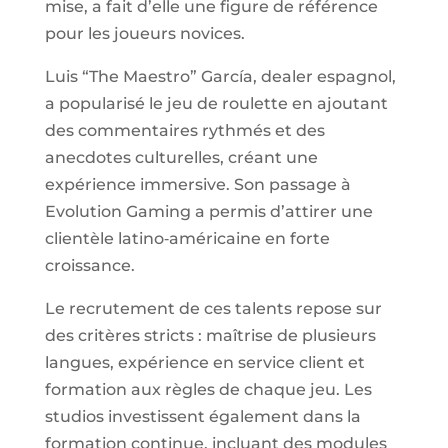
mise, a fait d’elle une figure de référence
pour les joueurs novices.
Luis “The Maestro” García, dealer espagnol,
a popularisé le jeu de roulette en ajoutant
des commentaires rythmés et des
anecdotes culturelles, créant une
expérience immersive. Son passage à
Evolution Gaming a permis d’attirer une
clientèle latino‑américaine en forte
croissance.
Le recrutement de ces talents repose sur
des critères stricts : maîtrise de plusieurs
langues, expérience en service client et
formation aux règles de chaque jeu. Les
studios investissent également dans la
formation continue, incluant des modules