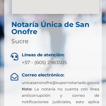
Notaría Única de San
Onofre
Sucre
Líneas de atención:

+57 - (605) 2983505
Correo electrónico:

unicasanonofre@supernotariado.gov.co
Nota:
La notaría no cuenta con línea
anticorrupción y correo de
notificaciones judiciales, esto aplica