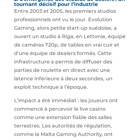
tournant décisif pour l’industrie
Entre 2003 et 2005, les premiers studios
professionnels ont vu le jour. Evolution
Gaming, alors petite start‑up suédoise, a
ouvert un studio à Riga, en Lettonie, équipé
de caméras 720p, de tables en vrai cuir et
d’une équipe de dealers formés. Cette
infrastructure a permis de diffuser des
parties de roulette en direct avec une
latence inférieure à deux secondes, un
exploit technique à l’époque.
L’impact a été immédiat : les joueurs ont
commencé à percevoir le live casino
comme une extension fiable des salles
terrestres. Les autorités de régulation,
comme la Malta Gaming Authority, ont