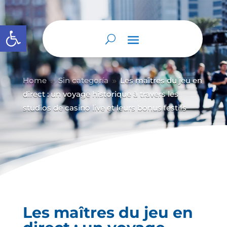
Abrir barra de herramientas
Home
Sin categoría
Les maîtres du jeu en
9
9
direct : un voyage historique à travers les
studios de casino live et leurs bonus festifs
Les maîtres du jeu en