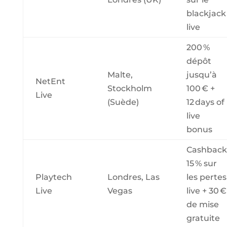
blackjack
live
200 %
dépôt
Malte,
jusqu’à
NetEnt
Stockholm
100 € +
Live
(Suède)
12 days of
live
bonus
Cashback
15 % sur
Playtech
Londres, Las
les pertes
Live
Vegas
live + 30 €
de mise
gratuite