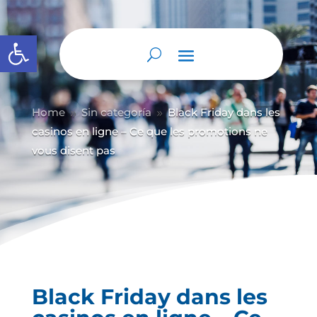
Abrir barra de herramientas
Home
Sin categoría
Black Friday dans les
9
9
casinos en ligne – Ce que les promotions ne
vous disent pas
Black Friday dans les