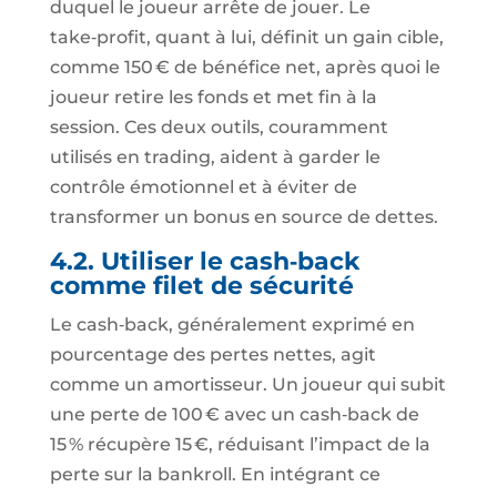
duquel le joueur arrête de jouer. Le
take‑profit, quant à lui, définit un gain cible,
comme 150 € de bénéfice net, après quoi le
joueur retire les fonds et met fin à la
session. Ces deux outils, couramment
utilisés en trading, aident à garder le
contrôle émotionnel et à éviter de
transformer un bonus en source de dettes.
4.2. Utiliser le cash‑back
comme filet de sécurité
Le cash‑back, généralement exprimé en
pourcentage des pertes nettes, agit
comme un amortisseur. Un joueur qui subit
une perte de 100 € avec un cash‑back de
15 % récupère 15 €, réduisant l’impact de la
perte sur la bankroll. En intégrant ce