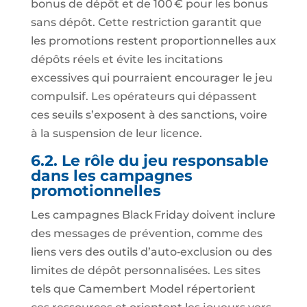
bonus de dépôt et de 100 € pour les bonus
sans dépôt. Cette restriction garantit que
les promotions restent proportionnelles aux
dépôts réels et évite les incitations
excessives qui pourraient encourager le jeu
compulsif. Les opérateurs qui dépassent
ces seuils s’exposent à des sanctions, voire
à la suspension de leur licence.
6.2. Le rôle du jeu responsable
dans les campagnes
promotionnelles
Les campagnes Black Friday doivent inclure
des messages de prévention, comme des
liens vers des outils d’auto‑exclusion ou des
limites de dépôt personnalisées. Les sites
tels que Camembert Model répertorient