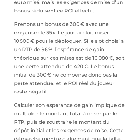
euro misé, mais les exigences de mise d’un
bonus réduisent ce ROI effectif.
Prenons un bonus de 300 € avec une
exigence de 35 x. Le joueur doit miser
10 500 € pour le débloquer. Si le slot choisi a
un RTP de 96 %, l’espérance de gain
théorique sur ces mises est de 10 080 €, soit
une perte attendue de 420 €. Le bonus
initial de 300 € ne compense donc pas la
perte attendue, et le ROI réel du joueur
reste négatif.
Calculer son espérance de gain implique de
multiplier le montant total à miser par le
RTP, puis de soustraire le montant du
dépôt initial et les exigences de mise. Cette
démarche montre clairement que la taille