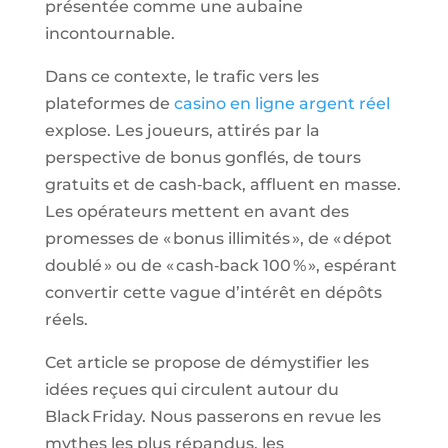
présentée comme une aubaine
incontournable.
Dans ce contexte, le trafic vers les
plateformes de
casino en ligne argent réel
explose. Les joueurs, attirés par la
perspective de bonus gonflés, de tours
gratuits et de cash‑back, affluent en masse.
Les opérateurs mettent en avant des
promesses de « bonus illimités », de « dépot
doublé » ou de « cash‑back 100 % », espérant
convertir cette vague d’intérêt en dépôts
réels.
Cet article se propose de démystifier les
idées reçues qui circulent autour du
Black Friday. Nous passerons en revue les
mythes les plus répandus, les