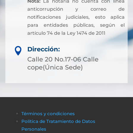
Nota:
La notaría no cuenta con línea
anticorrupción y correo de
notificaciones judiciales, esto aplica
para entidades públicas, según el
artículo 74 de la Ley 1474 de 2011
Dirección:

Calle 20 No.17-06 Calle
cope(Única Sede)
Términos y condiciones
Política de Tratamiento de Datos
Personales