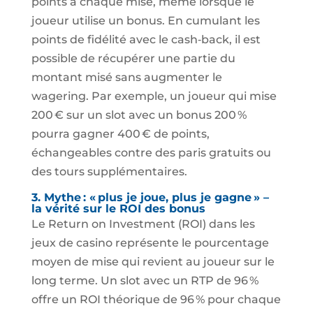
points à chaque mise, même lorsque le
joueur utilise un bonus. En cumulant les
points de fidélité avec le cash‑back, il est
possible de récupérer une partie du
montant misé sans augmenter le
wagering. Par exemple, un joueur qui mise
200 € sur un slot avec un bonus 200 %
pourra gagner 400 € de points,
échangeables contre des paris gratuits ou
des tours supplémentaires.
3. Mythe : « plus je joue, plus je gagne » –
la vérité sur le ROI des bonus
Le Return on Investment (ROI) dans les
jeux de casino représente le pourcentage
moyen de mise qui revient au joueur sur le
long terme. Un slot avec un RTP de 96 %
offre un ROI théorique de 96 % pour chaque