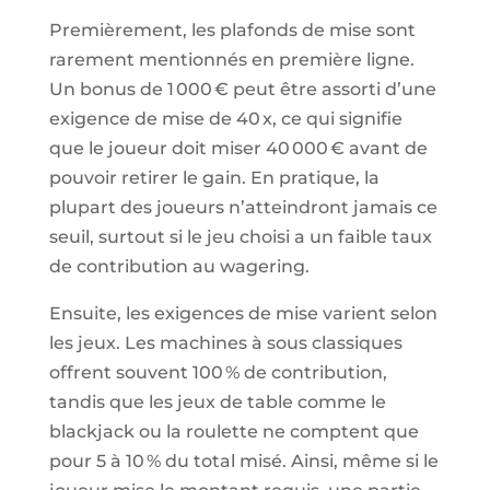
Premièrement, les plafonds de mise sont
rarement mentionnés en première ligne.
Un bonus de 1 000 € peut être assorti d’une
exigence de mise de 40 x, ce qui signifie
que le joueur doit miser 40 000 € avant de
pouvoir retirer le gain. En pratique, la
plupart des joueurs n’atteindront jamais ce
seuil, surtout si le jeu choisi a un faible taux
de contribution au wagering.
Ensuite, les exigences de mise varient selon
les jeux. Les machines à sous classiques
offrent souvent 100 % de contribution,
tandis que les jeux de table comme le
blackjack ou la roulette ne comptent que
pour 5 à 10 % du total misé. Ainsi, même si le