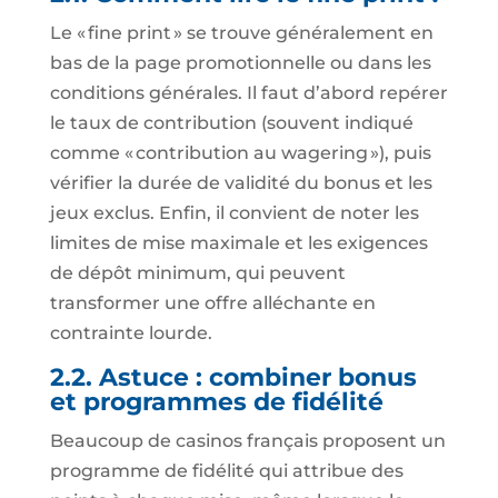
Le « fine print » se trouve généralement en
bas de la page promotionnelle ou dans les
conditions générales. Il faut d’abord repérer
le taux de contribution (souvent indiqué
comme « contribution au wagering »), puis
vérifier la durée de validité du bonus et les
jeux exclus. Enfin, il convient de noter les
limites de mise maximale et les exigences
de dépôt minimum, qui peuvent
transformer une offre alléchante en
contrainte lourde.
2.2. Astuce : combiner bonus
et programmes de fidélité
Beaucoup de casinos français proposent un
programme de fidélité qui attribue des