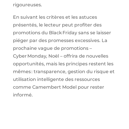
rigoureuses.
En suivant les critères et les astuces
présentés, le lecteur peut profiter des
promotions du Black Friday sans se laisser
piéger par des promesses excessives. La
prochaine vague de promotions –
Cyber Monday, Noël – offrira de nouvelles
opportunités, mais les principes restent les
mêmes : transparence, gestion du risque et
utilisation intelligente des ressources
comme Camembert Model pour rester
informé.