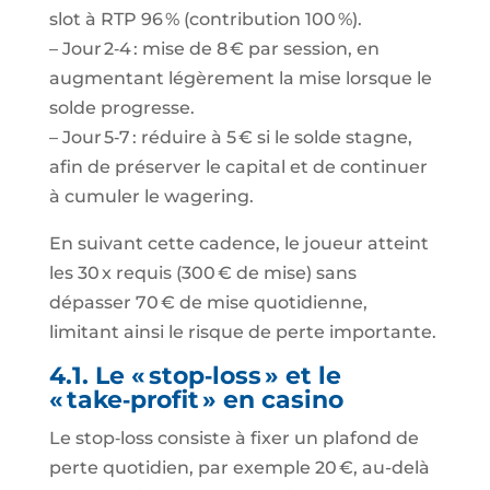
slot à RTP 96 % (contribution 100 %).
– Jour 2‑4 : mise de 8 € par session, en
augmentant légèrement la mise lorsque le
solde progresse.
– Jour 5‑7 : réduire à 5 € si le solde stagne,
afin de préserver le capital et de continuer
à cumuler le wagering.
En suivant cette cadence, le joueur atteint
les 30 x requis (300 € de mise) sans
dépasser 70 € de mise quotidienne,
limitant ainsi le risque de perte importante.
4.1. Le « stop‑loss » et le
« take‑profit » en casino
Le stop‑loss consiste à fixer un plafond de
perte quotidien, par exemple 20 €, au-delà