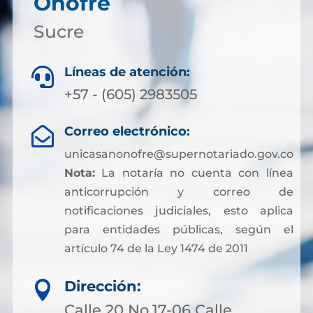
Onofre
Sucre
Líneas de atención:

+57 - (605) 2983505
Correo electrónico:

unicasanonofre@supernotariado.gov.co
Nota:
La notaría no cuenta con línea
anticorrupción y correo de
notificaciones judiciales, esto aplica
para entidades públicas, según el
artículo 74 de la Ley 1474 de 2011
Dirección:

Calle 20 No.17-06 Calle