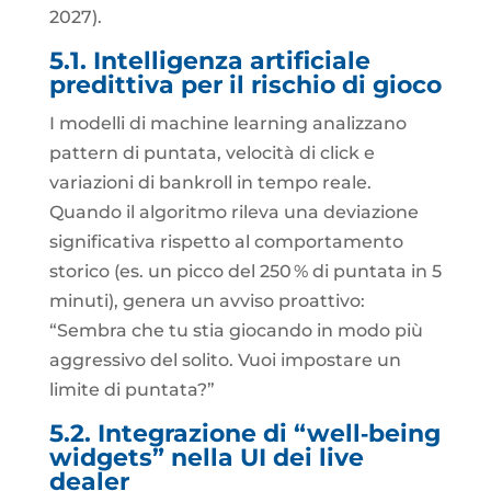
2027).
5.1. Intelligenza artificiale
predittiva per il rischio di gioco
I modelli di machine learning analizzano
pattern di puntata, velocità di click e
variazioni di bankroll in tempo reale.
Quando il algoritmo rileva una deviazione
significativa rispetto al comportamento
storico (es. un picco del 250 % di puntata in 5
minuti), genera un avviso proattivo:
“Sembra che tu stia giocando in modo più
aggressivo del solito. Vuoi impostare un
limite di puntata?”
5.2. Integrazione di “well‑being
widgets” nella UI dei live
dealer