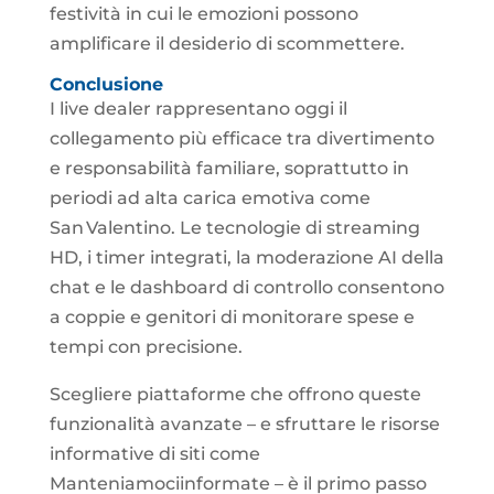
festività in cui le emozioni possono
amplificare il desiderio di scommettere.
Conclusione
I live dealer rappresentano oggi il
collegamento più efficace tra divertimento
e responsabilità familiare, soprattutto in
periodi ad alta carica emotiva come
San Valentino. Le tecnologie di streaming
HD, i timer integrati, la moderazione AI della
chat e le dashboard di controllo consentono
a coppie e genitori di monitorare spese e
tempi con precisione.
Scegliere piattaforme che offrono queste
funzionalità avanzate – e sfruttare le risorse
informative di siti come
Manteniamociinformate – è il primo passo