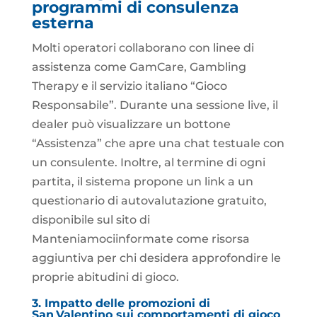
programmi di consulenza
esterna
Molti operatori collaborano con linee di
assistenza come GamCare, Gambling
Therapy e il servizio italiano “Gioco
Responsabile”. Durante una sessione live, il
dealer può visualizzare un bottone
“Assistenza” che apre una chat testuale con
un consulente. Inoltre, al termine di ogni
partita, il sistema propone un link a un
questionario di autovalutazione gratuito,
disponibile sul sito di
Manteniamociinformate come risorsa
aggiuntiva per chi desidera approfondire le
proprie abitudini di gioco.
3. Impatto delle promozioni di
San Valentino sui comportamenti di gioco