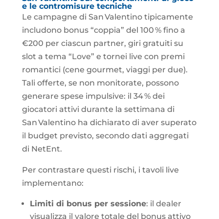
e le contromisure tecniche
Le campagne di San Valentino tipicamente
includono bonus “coppia” del 100 % fino a
€200 per ciascun partner, giri gratuiti su
slot a tema “Love” e tornei live con premi
romantici (cene gourmet, viaggi per due).
Tali offerte, se non monitorate, possono
generare spese impulsive: il 34 % dei
giocatori attivi durante la settimana di
San Valentino ha dichiarato di aver superato
il budget previsto, secondo dati aggregati
di NetEnt.
Per contrastare questi rischi, i tavoli live
implementano:
Limiti di bonus per sessione
: il dealer
visualizza il valore totale del bonus attivo