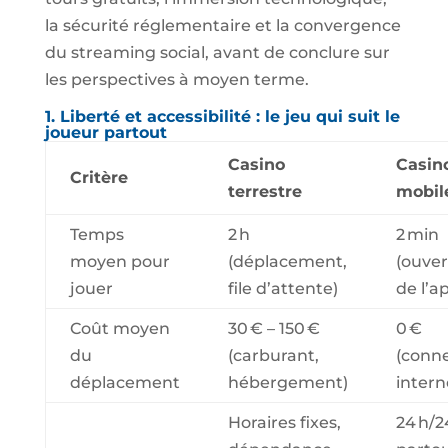
la sécurité réglementaire et la convergence
du streaming social, avant de conclure sur
les perspectives à moyen terme.
1. Liberté et accessibilité : le jeu qui suit le
joueur partout
Casino
Casin
Critère
terrestre
mobil
Temps
2 h
2 min
moyen pour
(déplacement,
(ouver
jouer
file d’attente)
de l’a
Coût moyen
30 € – 150 €
0 €
du
(carburant,
(conn
déplacement
hébergement)
intern
Horaires fixes,
24 h/2