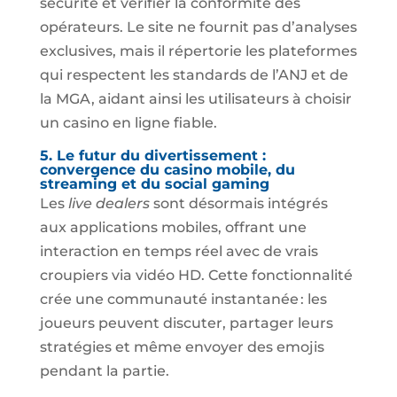
sécurité et vérifier la conformité des
opérateurs. Le site ne fournit pas d’analyses
exclusives, mais il répertorie les plateformes
qui respectent les standards de l’ANJ et de
la MGA, aidant ainsi les utilisateurs à choisir
un casino en ligne fiable.
5. Le futur du divertissement :
convergence du casino mobile, du
streaming et du social gaming
Les
live dealers
sont désormais intégrés
aux applications mobiles, offrant une
interaction en temps réel avec de vrais
croupiers via vidéo HD. Cette fonctionnalité
crée une communauté instantanée : les
joueurs peuvent discuter, partager leurs
stratégies et même envoyer des emojis
pendant la partie.