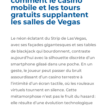
comment le casino
mobile et les tours
gratuits supplantent
les salles de Vegas
Le néon éclatant du Strip de Las Vegas,
avec ses façades gigantesques et ses tables
de blackjack qui bourdonnent, contraste
aujourd’hui avec la silhouette discrète d’un
smartphone glissé dans une poche. En un
geste, le joueur peut passer du bruit
assourdissant d’un casino terrestre à
l’intimité d’un écran tactile, où les rouleaux
virtuels tournent en silence. Cette
métamorphose n’est pas le fruit du hasard :
elle résulte d’une évolution technologique