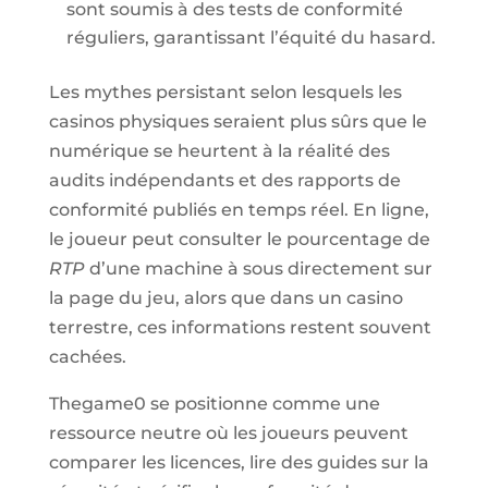
sont soumis à des tests de conformité
réguliers, garantissant l’équité du hasard.
Les mythes persistant selon lesquels les
casinos physiques seraient plus sûrs que le
numérique se heurtent à la réalité des
audits indépendants et des rapports de
conformité publiés en temps réel. En ligne,
le joueur peut consulter le pourcentage de
RTP
d’une machine à sous directement sur
la page du jeu, alors que dans un casino
terrestre, ces informations restent souvent
cachées.
Thegame0 se positionne comme une
ressource neutre où les joueurs peuvent
comparer les licences, lire des guides sur la