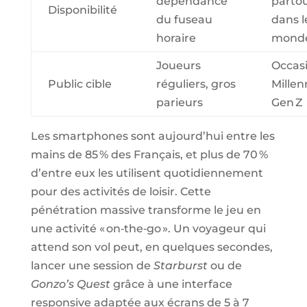
dépendance
parto
Disponibilité
du fuseau
dans l
horaire
mond
Joueurs
Occasi
Public cible
réguliers, gros
Millenn
parieurs
Gen Z
Les smartphones sont aujourd’hui entre les
mains de 85 % des Français, et plus de 70 %
d’entre eux les utilisent quotidiennement
pour des activités de loisir. Cette
pénétration massive transforme le jeu en
une activité « on‑the‑go ». Un voyageur qui
attend son vol peut, en quelques secondes,
lancer une session de
Starburst
ou de
Gonzo’s Quest
grâce à une interface
responsive adaptée aux écrans de 5 à 7