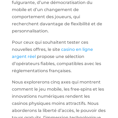
fulgurante, d’une démocratisation du
mobile et d’un changement de
comportement des joueurs, qui
recherchent davantage de flexibilité et de
personnalisation.
Pour ceux qui souhaitent tester ces
nouvelles offres, le site
casino en ligne
argent réel
propose une sélection
d’opérateurs fiables, compatibles avec les
réglementations françaises.
Nous explorerons cinq axes qui montrent
comment le jeu mobile, les free‑spins et les
innovations numériques rendent les
casinos physiques moins attractifs. Nous
aborderons la liberté d’accès, le pouvoir des
tours gratuits, l’immersion technologique,