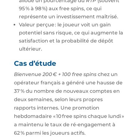
alloue un pourcentage du
RTP
(souvent
95 % à 98 %) aux free spins, ce qui
représente un investissement maîtrisé.
Valeur perçue : le joueur voit un gain
potentiel sans risque, ce qui augmente la
satisfaction et la probabilité de dépôt
ultérieur.
Cas d’étude
Bienvenue 200 € + 100 free spins
chez un
opérateur français a généré une hausse de
37 % du nombre de nouveaux comptes en
deux semaines, selon leurs propres
rapports internes. Une promotion
hebdomadaire « 10 free spins chaque lundi »
a maintenu le taux de ré‑engagement à
62 % parmi les joueurs actifs.