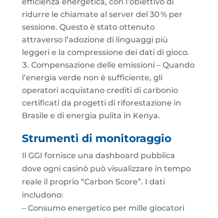
efficienza energetica, con l’obiettivo di
ridurre le chiamate al server del 30 % per
sessione. Questo è stato ottenuto
attraverso l’adozione di linguaggi più
leggeri e la compressione dei dati di gioco.
Compensazione delle emissioni – Quando
l’energia verde non è sufficiente, gli
operatori acquistano crediti di carbonio
certificati da progetti di riforestazione in
Brasile e di energia pulita in Kenya.
Strumenti di monitoraggio
Il GGI fornisce una dashboard pubblica
dove ogni casinò può visualizzare in tempo
reale il proprio “Carbon Score”. I dati
includono:
– Consumo energetico per mille giocatori