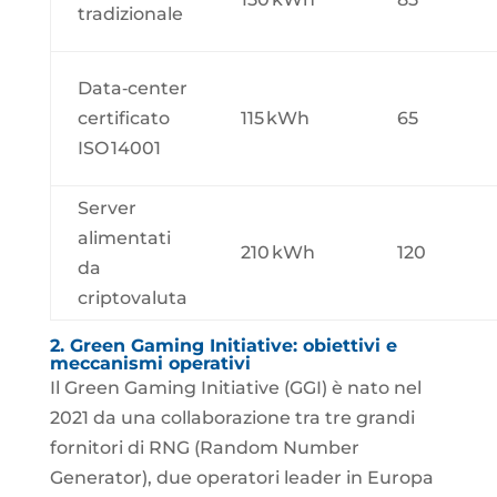
tradizionale
Data‑center
certificato
115 kWh
65
ISO 14001
Server
alimentati
210 kWh
120
da
criptovaluta
2. Green Gaming Initiative: obiettivi e
meccanismi operativi
Il Green Gaming Initiative (GGI) è nato nel
2021 da una collaborazione tra tre grandi
fornitori di RNG (Random Number
Generator), due operatori leader in Europa