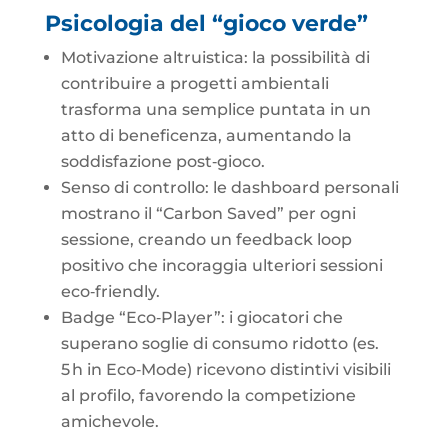
Psicologia del “gioco verde”
Motivazione altruistica: la possibilità di
contribuire a progetti ambientali
trasforma una semplice puntata in un
atto di beneficenza, aumentando la
soddisfazione post‑gioco.
Senso di controllo: le dashboard personali
mostrano il “Carbon Saved” per ogni
sessione, creando un feedback loop
positivo che incoraggia ulteriori sessioni
eco‑friendly.
Badge “Eco‑Player”: i giocatori che
superano soglie di consumo ridotto (es.
5 h in Eco‑Mode) ricevono distintivi visibili
al profilo, favorendo la competizione
amichevole.