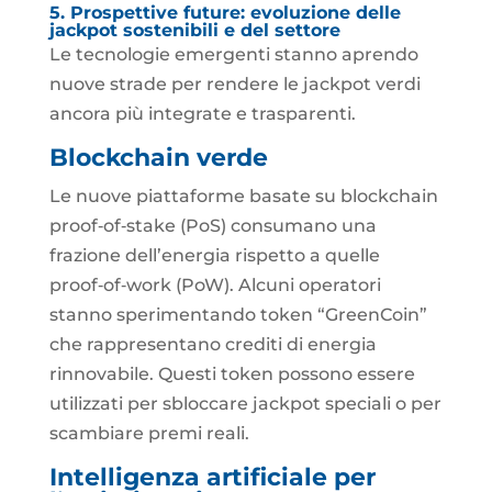
5. Prospettive future: evoluzione delle
jackpot sostenibili e del settore
Le tecnologie emergenti stanno aprendo
nuove strade per rendere le jackpot verdi
ancora più integrate e trasparenti.
Blockchain verde
Le nuove piattaforme basate su blockchain
proof‑of‑stake (PoS) consumano una
frazione dell’energia rispetto a quelle
proof‑of‑work (PoW). Alcuni operatori
stanno sperimentando token “GreenCoin”
che rappresentano crediti di energia
rinnovabile. Questi token possono essere
utilizzati per sbloccare jackpot speciali o per
scambiare premi reali.
Intelligenza artificiale per