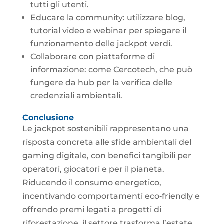
tutti gli utenti.
Educare la community: utilizzare blog,
tutorial video e webinar per spiegare il
funzionamento delle jackpot verdi.
Collaborare con piattaforme di
informazione: come Cercotech, che può
fungere da hub per la verifica delle
credenziali ambientali.
Conclusione
Le jackpot sostenibili rappresentano una
risposta concreta alle sfide ambientali del
gaming digitale, con benefici tangibili per
operatori, giocatori e per il pianeta.
Riducendo il consumo energetico,
incentivando comportamenti eco‑friendly e
offrendo premi legati a progetti di
riforestazione, il settore trasforma l’estate