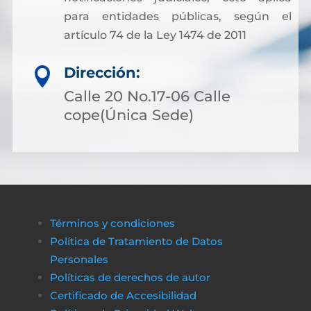
para entidades públicas, según el
artículo 74 de la Ley 1474 de 2011
Dirección:

Calle 20 No.17-06 Calle
cope(Única Sede)
Términos y condiciones
Política de Tratamiento de Datos
Personales
Políticas de derechos de autor
Certificado de Accesibilidad