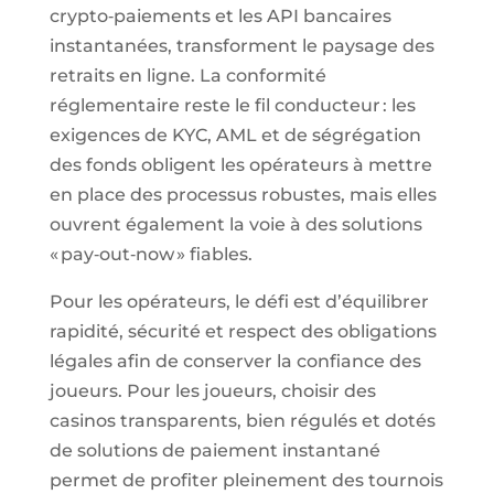
crypto‑paiements et les API bancaires
instantanées, transforment le paysage des
retraits en ligne. La conformité
réglementaire reste le fil conducteur : les
exigences de KYC, AML et de ségrégation
des fonds obligent les opérateurs à mettre
en place des processus robustes, mais elles
ouvrent également la voie à des solutions
« pay‑out‑now » fiables.
Pour les opérateurs, le défi est d’équilibrer
rapidité, sécurité et respect des obligations
légales afin de conserver la confiance des
joueurs. Pour les joueurs, choisir des
casinos transparents, bien régulés et dotés
de solutions de paiement instantané
permet de profiter pleinement des tournois