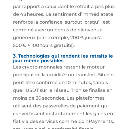
par rapport à ceux dont le retrait a pris plus
de 48 heures. Le sentiment d’immédiateté
renforce la confiance, surtout lorsqu’il est
combiné avec un bonus de bienvenue
généreux (par exemple, 200 % jusqu’à
500 € + 100 tours gratuits).
3. Technologies qui rendent les retraits le
jour même possibles
Les crypto‑monnaies restent le moteur
principal de la rapidité : un transfert Bitcoin
peut être confirmé en 10 minutes, tandis
que l’USDT sur le réseau Tron se finalise en
moins de 30 secondes. Les plateformes
utilisent des passerelles de paiement qui
convertissent instantanément les gains en
fiat via des services comme CoinPayments,