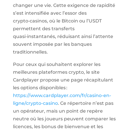
changer une vie. Cette exigence de rapidité
s’est intensifiée avec l’essor des
crypto‑casinos, où le Bitcoin ou l’USDT
permettent des transferts
quasi‑instantanés, réduisant ainsi l’attente
souvent imposée par les banques
traditionnelles.
Pour ceux qui souhaitent explorer les
meilleures plateformes crypto, le site
Cardplayer propose une page récapitulant
les options disponibles :
https://www.cardplayer.com/fr/casino-en-
ligne/crypto-casino
. Ce répertoire n’est pas
un opérateur, mais un point de repère
neutre où les joueurs peuvent comparer les
licences, les bonus de bienvenue et les