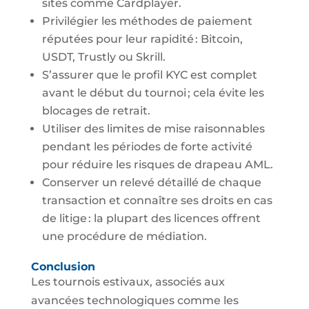
sites comme Cardplayer.
Privilégier les méthodes de paiement
réputées pour leur rapidité : Bitcoin,
USDT, Trustly ou Skrill.
S’assurer que le profil KYC est complet
avant le début du tournoi ; cela évite les
blocages de retrait.
Utiliser des limites de mise raisonnables
pendant les périodes de forte activité
pour réduire les risques de drapeau AML.
Conserver un relevé détaillé de chaque
transaction et connaître ses droits en cas
de litige : la plupart des licences offrent
une procédure de médiation.
Conclusion
Les tournois estivaux, associés aux
avancées technologiques comme les