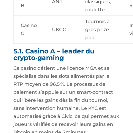
ANJ
classiques,
B
S
roulette
Tournois à
Casino
I
UKGC
gros prize
C
v
pool
5.1. Casino A – leader du
crypto‑gaming
Ce casino détient une licence MGA et se
spécialise dans les slots alimentés par le
RTP moyen de 96,5 %. Le processus de
paiement s’appuie sur un smart‑contract
qui libère les gains dès la fin du tournoi,
sans intervention humaine. Le KYC est
automatisé grâce à Civic, ce qui permet aux
joueurs vérifiés de recevoir leurs gains en
Bitcoin en moins de 5 minutes.