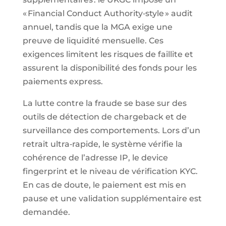
« Financial Conduct Authority‑style » audit
annuel, tandis que la MGA exige une
preuve de liquidité mensuelle. Ces
exigences limitent les risques de faillite et
assurent la disponibilité des fonds pour les
paiements express.
La lutte contre la fraude se base sur des
outils de détection de chargeback et de
surveillance des comportements. Lors d’un
retrait ultra‑rapide, le système vérifie la
cohérence de l’adresse IP, le device
fingerprint et le niveau de vérification KYC.
En cas de doute, le paiement est mis en
pause et une validation supplémentaire est
demandée.