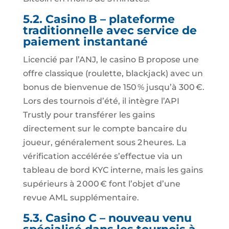
5.2. Casino B – plateforme
traditionnelle avec service de
paiement instantané
Licencié par l’ANJ, le casino B propose une
offre classique (roulette, blackjack) avec un
bonus de bienvenue de 150 % jusqu’à 300 €.
Lors des tournois d’été, il intègre l’API
Trustly pour transférer les gains
directement sur le compte bancaire du
joueur, généralement sous 2 heures. La
vérification accélérée s’effectue via un
tableau de bord KYC interne, mais les gains
supérieurs à 2 000 € font l’objet d’une
revue AML supplémentaire.
5.3. Casino C – nouveau venu