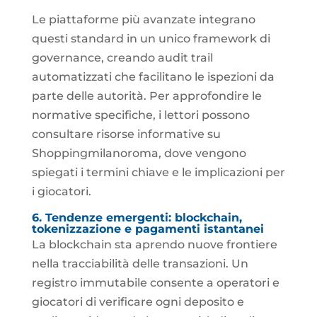
Le piattaforme più avanzate integrano
questi standard in un unico framework di
governance, creando audit trail
automatizzati che facilitano le ispezioni da
parte delle autorità. Per approfondire le
normative specifiche, i lettori possono
consultare risorse informative su
Shoppingmilanoroma, dove vengono
spiegati i termini chiave e le implicazioni per
i giocatori.
6. Tendenze emergenti: blockchain,
tokenizzazione e pagamenti istantanei
La blockchain sta aprendo nuove frontiere
nella tracciabilità delle transazioni. Un
registro immutabile consente a operatori e
giocatori di verificare ogni deposito e