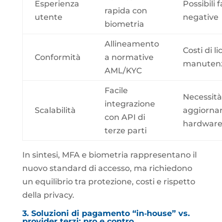
Esperienza
Possibili f
rapida con
utente
negative
biometria
Allineamento
Costi di l
Conformità
a normative
manuten
AML/KYC
Facile
Necessità
integrazione
Scalabilità
aggiorna
con API di
hardware
terze parti
In sintesi, MFA e biometria rappresentano il
nuovo standard di accesso, ma richiedono
un equilibrio tra protezione, costi e rispetto
della privacy.
3. Soluzioni di pagamento “in‑house” vs.
provider terzi: pro e contro