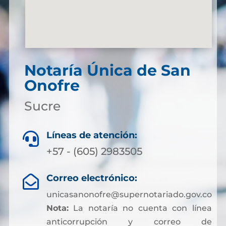
Notaría Única de San
Onofre
Sucre
Líneas de atención:

+57 - (605) 2983505
Correo electrónico:

unicasanonofre@supernotariado.gov.co
Nota:
La notaría no cuenta con línea
anticorrupción y correo de