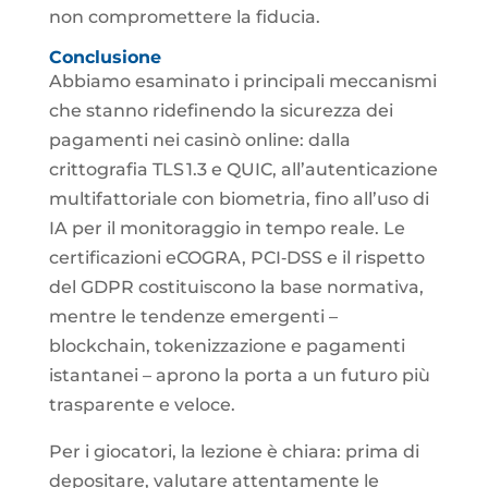
non compromettere la fiducia.
Conclusione
Abbiamo esaminato i principali meccanismi
che stanno ridefinendo la sicurezza dei
pagamenti nei casinò online: dalla
crittografia TLS 1.3 e QUIC, all’autenticazione
multifattoriale con biometria, fino all’uso di
IA per il monitoraggio in tempo reale. Le
certificazioni eCOGRA, PCI‑DSS e il rispetto
del GDPR costituiscono la base normativa,
mentre le tendenze emergenti –
blockchain, tokenizzazione e pagamenti
istantanei – aprono la porta a un futuro più
trasparente e veloce.
Per i giocatori, la lezione è chiara: prima di
depositare, valutare attentamente le