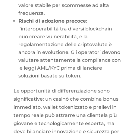
valore stabile per scommesse ad alta
frequenza.
Rischi di adozione precoce
:
l’interoperabilità tra diversi blockchain
può creare vulnerabilità, e la
regolamentazione delle criptovalute è
ancora in evoluzione. Gli operatori devono
valutare attentamente la compliance con
le leggi AML/KYC prima di lanciare
soluzioni basate su token.
Le opportunità di differenziazione sono
significative: un casinò che combina bonus
immediato, wallet tokenizzato e prelievi in
tempo reale può attrarre una clientela più
giovane e tecnologicamente esperta, ma
deve bilanciare innovazione e sicurezza per