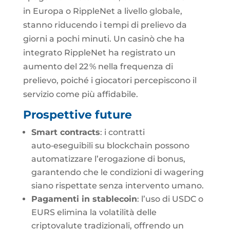
in Europa o RippleNet a livello globale,
stanno riducendo i tempi di prelievo da
giorni a pochi minuti. Un casinò che ha
integrato RippleNet ha registrato un
aumento del 22 % nella frequenza di
prelievo, poiché i giocatori percepiscono il
servizio come più affidabile.
Prospettive future
Smart contracts
: i contratti
auto‑eseguibili su blockchain possono
automatizzare l’erogazione di bonus,
garantendo che le condizioni di wagering
siano rispettate senza intervento umano.
Pagamenti in stablecoin
: l’uso di USDC o
EURS elimina la volatilità delle
criptovalute tradizionali, offrendo un