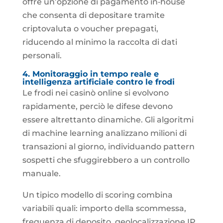
offre un’opzione di pagamento in‑house
che consenta di depositare tramite
criptovaluta o voucher prepagati,
riducendo al minimo la raccolta di dati
personali.
4. Monitoraggio in tempo reale e
intelligenza artificiale contro le frodi
Le frodi nei casinò online si evolvono
rapidamente, perciò le difese devono
essere altrettanto dinamiche. Gli algoritmi
di machine learning analizzano milioni di
transazioni al giorno, individuando pattern
sospetti che sfuggirebbero a un controllo
manuale.
Un tipico modello di scoring combina
variabili quali: importo della scommessa,
frequenza di deposito, geolocalizzazione IP,