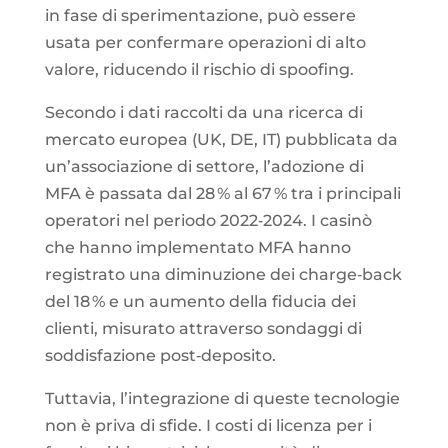
in fase di sperimentazione, può essere
usata per confermare operazioni di alto
valore, riducendo il rischio di spoofing.
Secondo i dati raccolti da una ricerca di
mercato europea (UK, DE, IT) pubblicata da
un’associazione di settore, l’adozione di
MFA è passata dal 28 % al 67 % tra i principali
operatori nel periodo 2022‑2024. I casinò
che hanno implementato MFA hanno
registrato una diminuzione dei charge‑back
del 18 % e un aumento della fiducia dei
clienti, misurato attraverso sondaggi di
soddisfazione post‑deposito.
Tuttavia, l’integrazione di queste tecnologie
non è priva di sfide. I costi di licenza per i