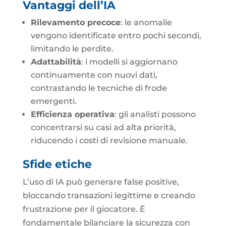
Vantaggi dell’IA
Rilevamento precoce
: le anomalie
vengono identificate entro pochi secondi,
limitando le perdite.
Adattabilità
: i modelli si aggiornano
continuamente con nuovi dati,
contrastando le tecniche di frode
emergenti.
Efficienza operativa
: gli analisti possono
concentrarsi su casi ad alta priorità,
riducendo i costi di revisione manuale.
Sfide etiche
L’uso di IA può generare false positive,
bloccando transazioni legittime e creando
frustrazione per il giocatore. È
fondamentale bilanciare la sicurezza con