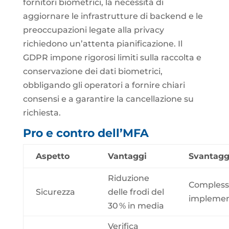
fornitori biometrici, la necessità di
aggiornare le infrastrutture di backend e le
preoccupazioni legate alla privacy
richiedono un’attenta pianificazione. Il
GDPR impone rigorosi limiti sulla raccolta e
conservazione dei dati biometrici,
obbligando gli operatori a fornire chiari
consensi e a garantire la cancellazione su
richiesta.
Pro e contro dell’MFA
Aspetto
Vantaggi
Svantagg
Riduzione
Complessi
Sicurezza
delle frodi del
implemen
30 % in media
Verifica