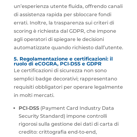
un’esperienza utente fluida, offrendo canali
di assistenza rapida per sbloccare fondi
errati. Inoltre, la trasparenza sui criteri di
scoring è richiesta dal GDPR, che impone
agli operatori di spiegare le decisioni
automatizzate quando richiesto dall’utente.
5. Regolamentazione e certificazioni: il
ruolo di eCOGRA, PCI‑DSS e GDPR
Le certificazioni di sicurezza non sono
semplici badge decorativi; rappresentano
requisiti obbligatori per operare legalmente
in molti mercati.
PCI‑DSS
(Payment Card Industry Data
Security Standard) impone controlli
rigorosi sulla gestione dei dati di carta di
credito: crittografia end‑to‑end,