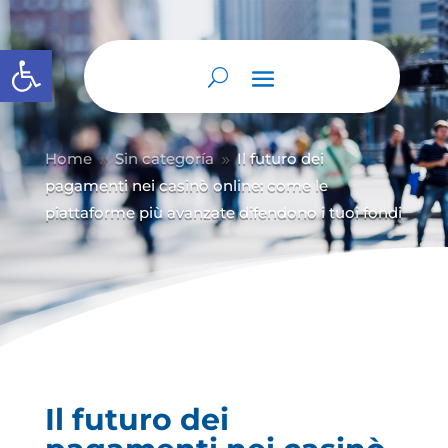
Abrir barra de herramientas
Home
Sin categoría
Il futuro dei
9
9
pagamenti nei casinò online: come le
piattaforme più avanzate difendono i tuoi fondi
Il futuro dei