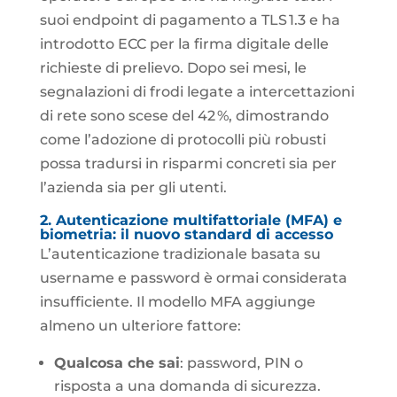
suoi endpoint di pagamento a TLS 1.3 e ha
introdotto ECC per la firma digitale delle
richieste di prelievo. Dopo sei mesi, le
segnalazioni di frodi legate a intercettazioni
di rete sono scese del 42 %, dimostrando
come l’adozione di protocolli più robusti
possa tradursi in risparmi concreti sia per
l’azienda sia per gli utenti.
2. Autenticazione multifattoriale (MFA) e
biometria: il nuovo standard di accesso
L’autenticazione tradizionale basata su
username e password è ormai considerata
insufficiente. Il modello MFA aggiunge
almeno un ulteriore fattore:
Qualcosa che sai
: password, PIN o
risposta a una domanda di sicurezza.