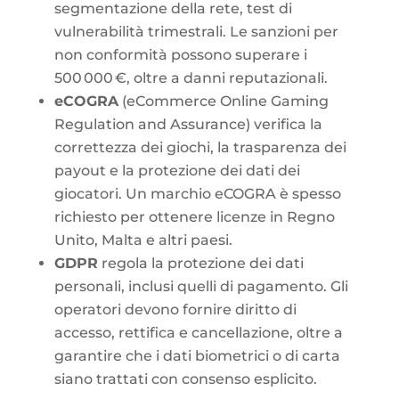
segmentazione della rete, test di
vulnerabilità trimestrali. Le sanzioni per
non conformità possono superare i
500 000 €, oltre a danni reputazionali.
eCOGRA
(eCommerce Online Gaming
Regulation and Assurance) verifica la
correttezza dei giochi, la trasparenza dei
payout e la protezione dei dati dei
giocatori. Un marchio eCOGRA è spesso
richiesto per ottenere licenze in Regno
Unito, Malta e altri paesi.
GDPR
regola la protezione dei dati
personali, inclusi quelli di pagamento. Gli
operatori devono fornire diritto di
accesso, rettifica e cancellazione, oltre a
garantire che i dati biometrici o di carta
siano trattati con consenso esplicito.