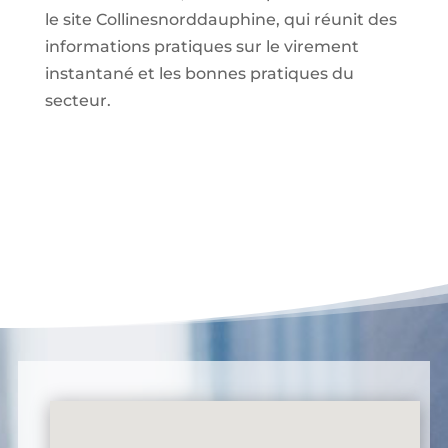
le site Collinesnorddauphine, qui réunit des
informations pratiques sur le virement
instantané et les bonnes pratiques du
secteur.