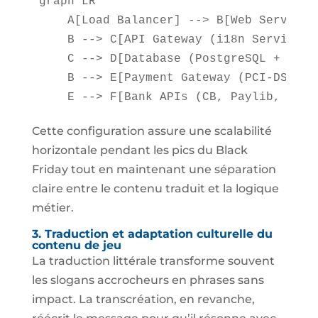
graph LR

    A[Load Balancer] --> B[Web Servers (
    B --> C[API Gateway (i18n Service)]

    C --> D[Database (PostgreSQL + JSON
    B --> E[Payment Gateway (PCI‑DSS com
Cette configuration assure une scalabilité
horizontale pendant les pics du Black
Friday tout en maintenant une séparation
claire entre le contenu traduit et la logique
métier.
3. Traduction et adaptation culturelle du
contenu de jeu
La traduction littérale transforme souvent
les slogans accrocheurs en phrases sans
impact. La transcréation, en revanche,