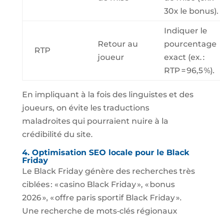
30x le bonus).
Indiquer le
Retour au
pourcentage
RTP
joueur
exact (ex. :
RTP = 96,5 %).
En impliquant à la fois des linguistes et des
joueurs, on évite les traductions
maladroites qui pourraient nuire à la
crédibilité du site.
4. Optimisation SEO locale pour le Black
Friday
Le Black Friday génère des recherches très
ciblées : « casino Black Friday », « bonus
2026 », « offre paris sportif Black Friday ».
Une recherche de mots‑clés régionaux