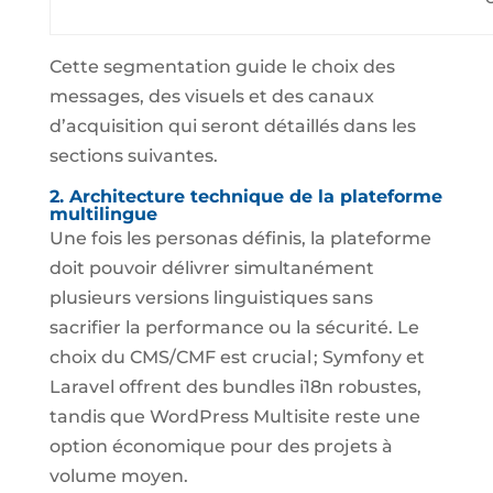
Cette segmentation guide le choix des
messages, des visuels et des canaux
d’acquisition qui seront détaillés dans les
sections suivantes.
2. Architecture technique de la plateforme
multilingue
Une fois les personas définis, la plateforme
doit pouvoir délivrer simultanément
plusieurs versions linguistiques sans
sacrifier la performance ou la sécurité. Le
choix du CMS/CMF est crucial ; Symfony et
Laravel offrent des bundles i18n robustes,
tandis que WordPress Multisite reste une
option économique pour des projets à
volume moyen.