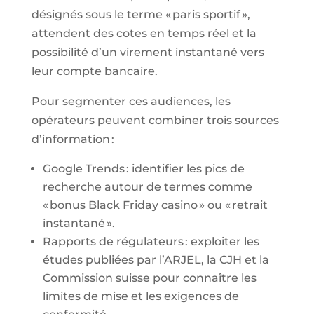
désignés sous le terme « paris sportif »,
attendent des cotes en temps réel et la
possibilité d’un virement instantané vers
leur compte bancaire.
Pour segmenter ces audiences, les
opérateurs peuvent combiner trois sources
d’information :
Google Trends : identifier les pics de
recherche autour de termes comme
« bonus Black Friday casino » ou « retrait
instantané ».
Rapports de régulateurs : exploiter les
études publiées par l’ARJEL, la CJH et la
Commission suisse pour connaître les
limites de mise et les exigences de