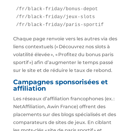
/fr/black-friday/bonus-depot

/fr/black-friday/jeux-slots

Chaque page renvoie vers les autres via des
liens contextuels (« Découvrez nos slots à
volatilité élevée », « Profitez du bonus paris
sportif ») afin d’augmenter le temps passé
sur le site et de réduire le taux de rebond.
Campagnes sponsorisées et
affiliation
Les réseaux d’affiliation francophones (ex. :
NetAffiliation, Awin France) offrent des
placements sur des blogs spécialisés et des
comparateurs de sites de jeux. En ciblant
les mots‑clés « site de paris sportif » et