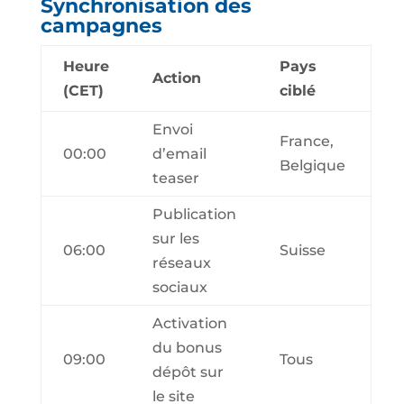
Synchronisation des
campagnes
Heure
Pays
Action
(CET)
ciblé
Envoi
France,
00:00
d’email
Belgique
teaser
Publication
sur les
06:00
Suisse
réseaux
sociaux
Activation
du bonus
09:00
Tous
dépôt sur
le site