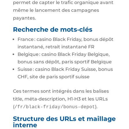
permet de capter le trafic organique avant
même le lancement des campagnes
payantes.
Recherche de mots‑clés
France : casino Black Friday, bonus dépôt
instantané, retrait instantané FR
Belgique : casino Black Friday Belgique,
bonus sans dépôt, paris sportif Belgique
Suisse : casino Black Friday Suisse, bonus
CHF, site de paris sportif suisse
Ces termes sont intégrés dans les balises
title, méta‑description, H1‑H3 et les URLs
(
).
/fr/black-friday/bonus-depot
Structure des URLs et maillage
interne