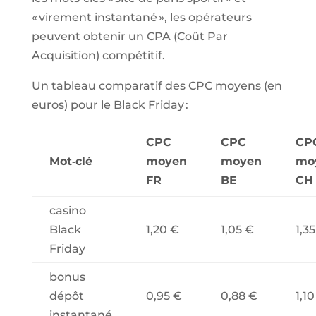
« virement instantané », les opérateurs
peuvent obtenir un CPA (Coût Par
Acquisition) compétitif.
Un tableau comparatif des CPC moyens (en
euros) pour le Black Friday :
CPC
CPC
CP
Mot‑clé
moyen
moyen
mo
FR
BE
CH
casino
Black
1,20 €
1,05 €
1,3
Friday
bonus
dépôt
0,95 €
0,88 €
1,1
instantané