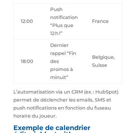
Push
notification
12:00
France
“Plus que
12 h !”
Dernier
rappel “Fin
Belgique,
18:00
des
Suisse
promos à
minuit”
L’automatisation via un CRM (ex. : HubSpot)
permet de déclencher les emails, SMS et
push notifications en fonction du fuseau
horaire du joueur.
Exemple de calendrier