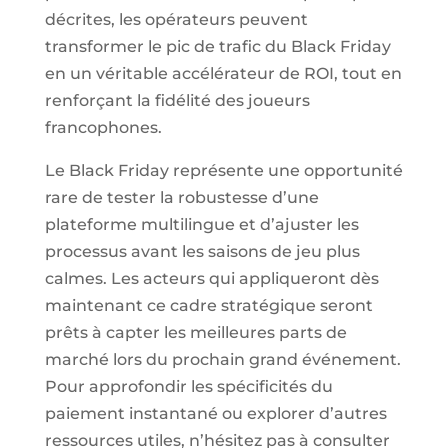
décrites, les opérateurs peuvent
transformer le pic de trafic du Black Friday
en un véritable accélérateur de ROI, tout en
renforçant la fidélité des joueurs
francophones.
Le Black Friday représente une opportunité
rare de tester la robustesse d’une
plateforme multilingue et d’ajuster les
processus avant les saisons de jeu plus
calmes. Les acteurs qui appliqueront dès
maintenant ce cadre stratégique seront
prêts à capter les meilleures parts de
marché lors du prochain grand événement.
Pour approfondir les spécificités du
paiement instantané ou explorer d’autres
ressources utiles, n’hésitez pas à consulter