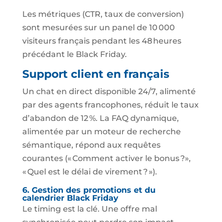
Les métriques (CTR, taux de conversion)
sont mesurées sur un panel de 10 000
visiteurs français pendant les 48 heures
précédant le Black Friday.
Support client en français
Un chat en direct disponible 24/7, alimenté
par des agents francophones, réduit le taux
d’abandon de 12 %. La FAQ dynamique,
alimentée par un moteur de recherche
sémantique, répond aux requêtes
courantes (« Comment activer le bonus ?»,
« Quel est le délai de virement ? »).
6. Gestion des promotions et du
calendrier Black Friday
Le timing est la clé. Une offre mal