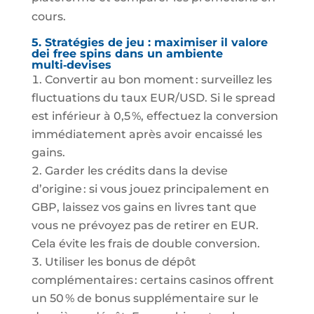
cours.
5. Stratégies de jeu : maximiser il valore
dei free spins dans un ambiente
multi‑devises
Convertir au bon moment : surveillez les
fluctuations du taux EUR/USD. Si le spread
est inférieur à 0,5 %, effectuez la conversion
immédiatement après avoir encaissé les
gains.
Garder les crédits dans la devise
d’origine : si vous jouez principalement en
GBP, laissez vos gains en livres tant que
vous ne prévoyez pas de retirer en EUR.
Cela évite les frais de double conversion.
Utiliser les bonus de dépôt
complémentaires : certains casinos offrent
un 50 % de bonus supplémentaire sur le