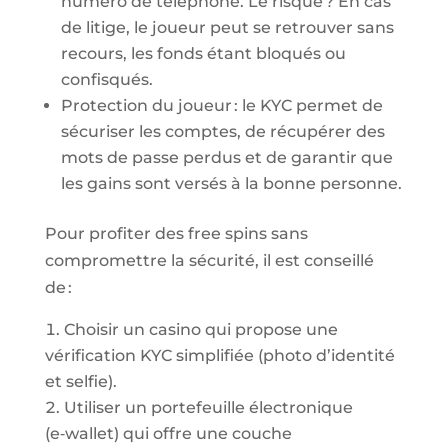
numéro de téléphone. Le risque ? En cas
de litige, le joueur peut se retrouver sans
recours, les fonds étant bloqués ou
confisqués.
Protection du joueur : le KYC permet de
sécuriser les comptes, de récupérer des
mots de passe perdus et de garantir que
les gains sont versés à la bonne personne.
Pour profiter des free spins sans
compromettre la sécurité, il est conseillé
de :
Choisir un casino qui propose une
vérification KYC simplifiée (photo d’identité
et selfie).
Utiliser un portefeuille électronique
(e‑wallet) qui offre une couche