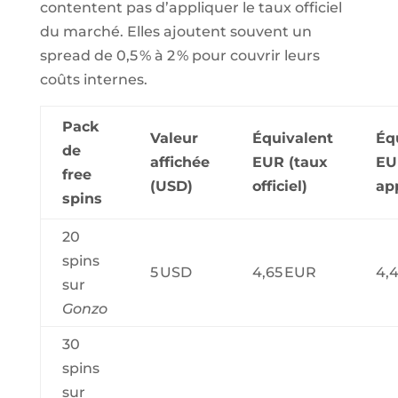
contentent pas d’appliquer le taux officiel
du marché. Elles ajoutent souvent un
spread de 0,5 % à 2 % pour couvrir leurs
coûts internes.
Pack
Valeur
Équivalent
Éq
de
affichée
EUR (taux
EU
free
(USD)
officiel)
ap
spins
20
spins
5 USD
4,65 EUR
4,
sur
Gonzo
30
spins
sur