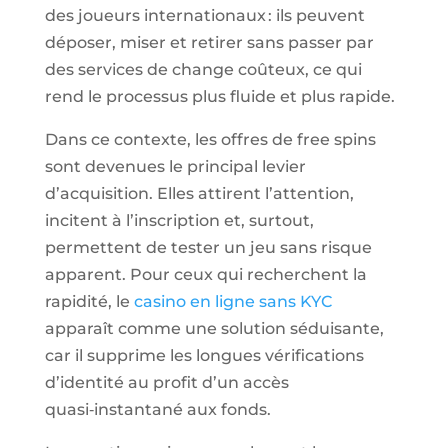
des joueurs internationaux : ils peuvent
déposer, miser et retirer sans passer par
des services de change coûteux, ce qui
rend le processus plus fluide et plus rapide.
Dans ce contexte, les offres de free spins
sont devenues le principal levier
d’acquisition. Elles attirent l’attention,
incitent à l’inscription et, surtout,
permettent de tester un jeu sans risque
apparent. Pour ceux qui recherchent la
rapidité, le
casino en ligne sans KYC
apparaît comme une solution séduisante,
car il supprime les longues vérifications
d’identité au profit d’un accès
quasi‑instantané aux fonds.