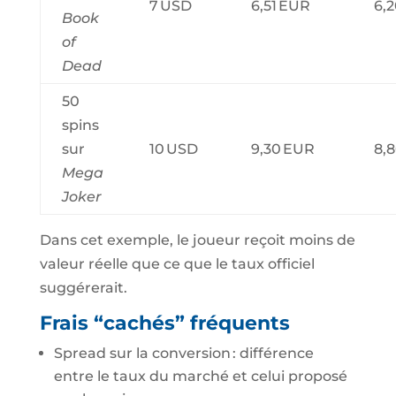
7 USD
6,51 EUR
6,
Book
of
Dead
50
spins
sur
10 USD
9,30 EUR
8,
Mega
Joker
Dans cet exemple, le joueur reçoit moins de
valeur réelle que ce que le taux officiel
suggérerait.
Frais “cachés” fréquents
Spread sur la conversion : différence
entre le taux du marché et celui proposé