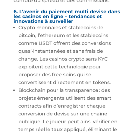
compte du spread et des commissions.
6. L’avenir du paiement multi‑devise dans
les casinos en ligne – tendances et
innovations à surveiller
Crypto‑monnaies et stablecoins : le
bitcoin, l’ethereum et les stablecoins
comme USDT offrent des conversions
quasi‑instantanées et sans frais de
change. Les casinos crypto sans KYC
exploitent cette technologie pour
proposer des free spins qui se
convertissent directement en tokens.
Blockchain pour la transparence : des
projets émergents utilisent des smart
contracts afin d’enregistrer chaque
conversion de devise sur une chaîne
publique. Le joueur peut ainsi vérifier en
temps réel le taux appliqué, éliminant le