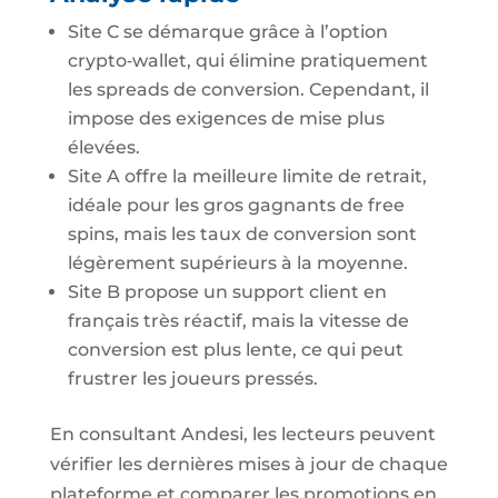
Site C se démarque grâce à l’option
crypto‑wallet, qui élimine pratiquement
les spreads de conversion. Cependant, il
impose des exigences de mise plus
élevées.
Site A offre la meilleure limite de retrait,
idéale pour les gros gagnants de free
spins, mais les taux de conversion sont
légèrement supérieurs à la moyenne.
Site B propose un support client en
français très réactif, mais la vitesse de
conversion est plus lente, ce qui peut
frustrer les joueurs pressés.
En consultant Andesi, les lecteurs peuvent
vérifier les dernières mises à jour de chaque
plateforme et comparer les promotions en