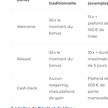
traditionnelle
(exemple
15 x +
30 x le
plafond d
Welcome
montant du
100 € de
bonus
mise
25 x le
10 x + dur
Reload
montant du
maximale
bonus
de 5 jours
Aucun
Plafond d
wagering,
200 € de
Cash‑back
mais plafond
perte
de gain
mensuell