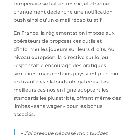
temporaire se fait en un clic, et chaque
changement déclenche une notification
push ainsi qu’un e‑mail récapitulatif.
En France, la réglementation impose aux
opérateurs de proposer ces outils et
d’informer les joueurs sur leurs droits. Au
niveau européen, la directive sur le jeu
responsable encourage des pratiques
similaires, mais certains pays vont plus loin
en fixant des plafonds obligatoires. Les
meilleurs casinos en ligne adoptent les
standards les plus stricts, offrant même des
limites « sans wager » pour les bonus
associés.
« J’ai presque dépassé mon budget