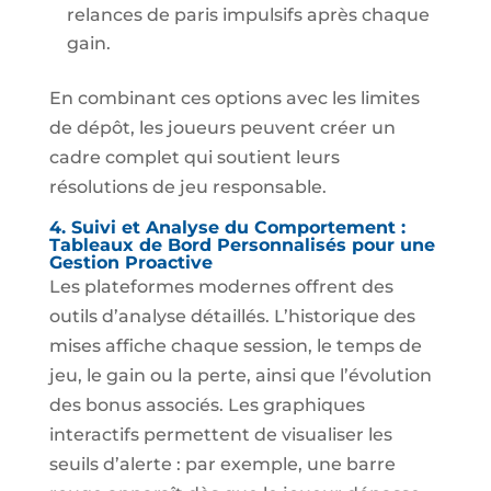
relances de paris impulsifs après chaque
gain.
En combinant ces options avec les limites
de dépôt, les joueurs peuvent créer un
cadre complet qui soutient leurs
résolutions de jeu responsable.
4. Suivi et Analyse du Comportement :
Tableaux de Bord Personnalisés pour une
Gestion Proactive
Les plateformes modernes offrent des
outils d’analyse détaillés. L’historique des
mises affiche chaque session, le temps de
jeu, le gain ou la perte, ainsi que l’évolution
des bonus associés. Les graphiques
interactifs permettent de visualiser les
seuils d’alerte : par exemple, une barre