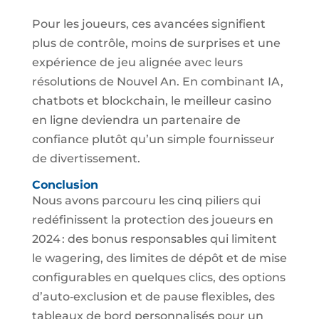
Pour les joueurs, ces avancées signifient
plus de contrôle, moins de surprises et une
expérience de jeu alignée avec leurs
résolutions de Nouvel An. En combinant IA,
chatbots et blockchain, le meilleur casino
en ligne deviendra un partenaire de
confiance plutôt qu’un simple fournisseur
de divertissement.
Conclusion
Nous avons parcouru les cinq piliers qui
redéfinissent la protection des joueurs en
2024 : des bonus responsables qui limitent
le wagering, des limites de dépôt et de mise
configurables en quelques clics, des options
d’auto‑exclusion et de pause flexibles, des
tableaux de bord personnalisés pour un