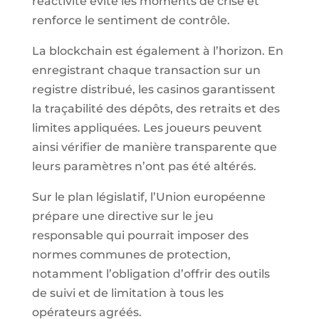
réactivité évite les moments de crise et
renforce le sentiment de contrôle.
La blockchain est également à l’horizon. En
enregistrant chaque transaction sur un
registre distribué, les casinos garantissent
la traçabilité des dépôts, des retraits et des
limites appliquées. Les joueurs peuvent
ainsi vérifier de manière transparente que
leurs paramètres n’ont pas été altérés.
Sur le plan législatif, l’Union européenne
prépare une directive sur le jeu
responsable qui pourrait imposer des
normes communes de protection,
notamment l’obligation d’offrir des outils
de suivi et de limitation à tous les
opérateurs agréés.