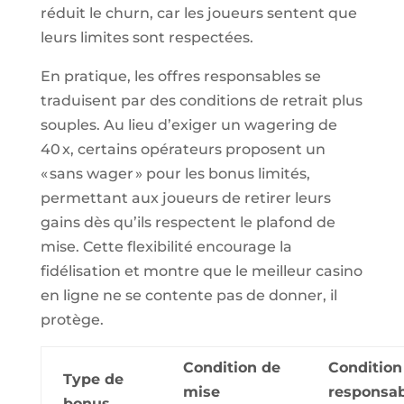
réduit le churn, car les joueurs sentent que
leurs limites sont respectées.
En pratique, les offres responsables se
traduisent par des conditions de retrait plus
souples. Au lieu d’exiger un wagering de
40 x, certains opérateurs proposent un
« sans wager » pour les bonus limités,
permettant aux joueurs de retirer leurs
gains dès qu’ils respectent le plafond de
mise. Cette flexibilité encourage la
fidélisation et montre que le meilleur casino
en ligne ne se contente pas de donner, il
protège.
Condition de
Condition
Type de
mise
responsa
bonus