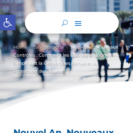
Abrir barra de herramientas
Home
Sin categoría
Nouvel An, Nouveaux
9
9
Contrôles : Comment les Casinos en Ligne
Simplifient la Gestion des Bonus et la
Protection des Joueurs
Nouvel An, Nouveaux