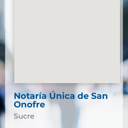
Notaría Única de San
Onofre
Sucre