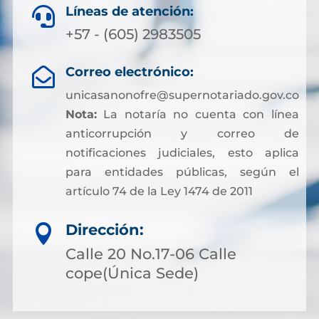
Líneas de atención:

+57 - (605) 2983505
Correo electrónico:

unicasanonofre@supernotariado.gov.co
Nota:
La notaría no cuenta con línea
anticorrupción y correo de
notificaciones judiciales, esto aplica
para entidades públicas, según el
artículo 74 de la Ley 1474 de 2011
Dirección:

Calle 20 No.17-06 Calle
cope(Única Sede)