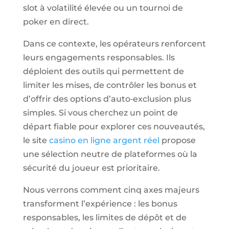
slot à volatilité élevée ou un tournoi de
poker en direct.
Dans ce contexte, les opérateurs renforcent
leurs engagements responsables. Ils
déploient des outils qui permettent de
limiter les mises, de contrôler les bonus et
d’offrir des options d’auto‑exclusion plus
simples. Si vous cherchez un point de
départ fiable pour explorer ces nouveautés,
le site
casino en ligne argent réel
propose
une sélection neutre de plateformes où la
sécurité du joueur est prioritaire.
Nous verrons comment cinq axes majeurs
transforment l’expérience : les bonus
responsables, les limites de dépôt et de