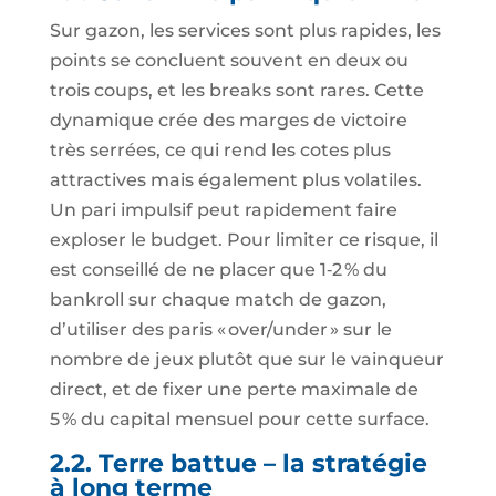
Sur gazon, les services sont plus rapides, les
points se concluent souvent en deux ou
trois coups, et les breaks sont rares. Cette
dynamique crée des marges de victoire
très serrées, ce qui rend les cotes plus
attractives mais également plus volatiles.
Un pari impulsif peut rapidement faire
exploser le budget. Pour limiter ce risque, il
est conseillé de ne placer que 1‑2 % du
bankroll sur chaque match de gazon,
d’utiliser des paris « over/under » sur le
nombre de jeux plutôt que sur le vainqueur
direct, et de fixer une perte maximale de
5 % du capital mensuel pour cette surface.
2.2. Terre battue – la stratégie
à long terme