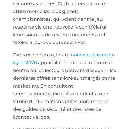
sécurité avancées. Cette effervescence
attire même les plus grands
championnistes, qui voient dans le jeu
responsable une nouvelle façon d’élargir
leurs sources de revenu tout en restant
fidèles à leurs valeurs sportives.
Dans ce contexte, le site
nouveau casino en
ligne 2026
apparaît comme une référence
neutre où les lecteurs peuvent découvrir les
dernières offres sans être submergés par le
marketing. En consultant
Lemouvementradical, ils accèdent à une
vitrine d’informations utiles, notamment
des guides de sécurité et des listes de
licences valides.