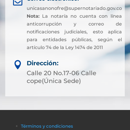

unicasanonofre@supernotariado.gov.co
Nota:
La notaría no cuenta con línea
anticorrupción y correo de
notificaciones judiciales, esto aplica
para entidades públicas, según el
artículo 74 de la Ley 1474 de 2011
Dirección:

Calle 20 No.17-06 Calle
cope(Única Sede)
Términos y condiciones