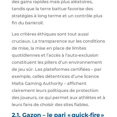
des gains rapides mais plus aléatoires,
tandis que la terre battue favorise des
stratégies à long terme et un contrôle plus
fin du bankroll.
Les critères éthiques sont tout aussi
cruciaux. La transparence sur les conditions
de mise, la mise en place de limites
quotidiennes et l’accès à l’auto‑exclusion
constituent les piliers d’un environnement
de jeu sûr. Les plateformes certifiées – par
exemple, celles détentrices d’une licence
Malta Gaming Authority – affichent
clairement leurs politiques de protection
des joueurs, ce qui permet aux athlètes et à
leurs fans de choisir des sites fiables.
2.1. Gazon – le pari « quick‑fire »