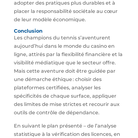
adopter des pratiques plus durables et à
placer la responsabilité sociétale au cœur
de leur modèle économique.
Conclusion
Les champions du tennis s’aventurent
aujourd’hui dans le monde du casino en
ligne, attirés par la flexibilité financière et la
visibilité médiatique que le secteur offre.
Mais cette aventure doit être guidée par
une démarche éthique : choisir des
plateformes certifiées, analyser les
spécificités de chaque surface, appliquer
des limites de mise strictes et recourir aux
outils de contrôle de dépendance.
En suivant le plan présenté – de l’analyse
statistique à la vérification des licences, en