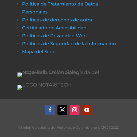
Política de Tratamiento de Datos
Personales
Políticas de derechos de autor
Certificado de Accesibilidad
Políticas de Privacidad Web
Políticas de Seguridad de la Información
Mapa del Sitio
©Unión Colegiada del Notariado Colombiano UCNC | 2022