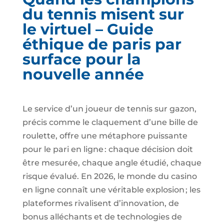
du tennis misent sur
le virtuel – Guide
éthique de paris par
surface pour la
nouvelle année
Le service d’un joueur de tennis sur gazon,
précis comme le claquement d’une bille de
roulette, offre une métaphore puissante
pour le pari en ligne : chaque décision doit
être mesurée, chaque angle étudié, chaque
risque évalué. En 2026, le monde du casino
en ligne connaît une véritable explosion ; les
plateformes rivalisent d’innovation, de
bonus alléchants et de technologies de