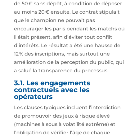
de 50 € sans dépôt, à condition de déposer
au moins 20 € ensuite. Le contrat stipulait
que le champion ne pouvait pas
encourager les paris pendant les matchs où
il était présent, afin d’éviter tout conflit
d’intérêts. Le résultat a été une hausse de
12 % des inscriptions, mais surtout une
amélioration de la perception du public, qui
a salué la transparence du processus.
3.1. Les engagements
contractuels avec les
opérateurs
Les clauses typiques incluent l’interdiction
de promouvoir des jeux à risque élevé
(machines à sous à volatilité extrême) et
l’obligation de vérifier l’âge de chaque