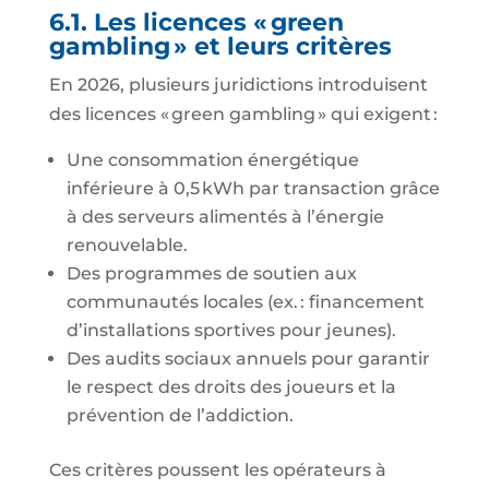
6.1. Les licences « green
gambling » et leurs critères
En 2026, plusieurs juridictions introduisent
des licences « green gambling » qui exigent :
Une consommation énergétique
inférieure à 0,5 kWh par transaction grâce
à des serveurs alimentés à l’énergie
renouvelable.
Des programmes de soutien aux
communautés locales (ex. : financement
d’installations sportives pour jeunes).
Des audits sociaux annuels pour garantir
le respect des droits des joueurs et la
prévention de l’addiction.
Ces critères poussent les opérateurs à