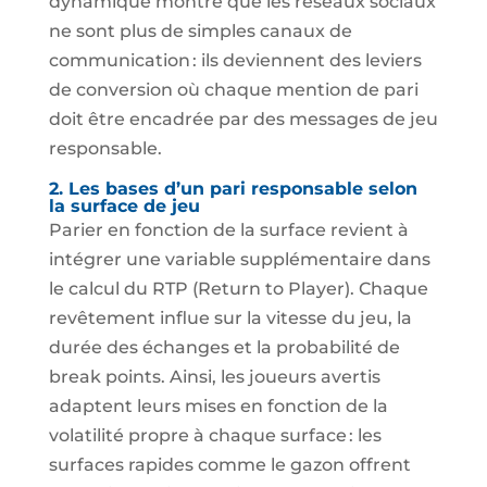
dynamique montre que les réseaux sociaux
ne sont plus de simples canaux de
communication : ils deviennent des leviers
de conversion où chaque mention de pari
doit être encadrée par des messages de jeu
responsable.
2. Les bases d’un pari responsable selon
la surface de jeu
Parier en fonction de la surface revient à
intégrer une variable supplémentaire dans
le calcul du RTP (Return to Player). Chaque
revêtement influe sur la vitesse du jeu, la
durée des échanges et la probabilité de
break points. Ainsi, les joueurs avertis
adaptent leurs mises en fonction de la
volatilité propre à chaque surface : les
surfaces rapides comme le gazon offrent