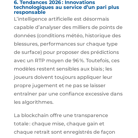
6. Tendances 2026 : Innovations
technologiques au service d’un pari plus
responsable
L’intelligence artificielle est désormais
capable d’analyser des milliers de points de
données (conditions météo, historique des
blessures, performances sur chaque type
de surface) pour proposer des prédictions
avec un RTP moyen de 96 %. Toutefois, ces
modèles restent sensibles aux biais ; les
joueurs doivent toujours appliquer leur
propre jugement et ne pas se laisser
entraîner par une confiance excessive dans
les algorithmes.
La blockchain offre une transparence
totale : chaque mise, chaque gain et
chaque retrait sont enregistrés de façon