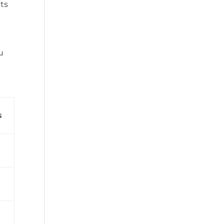
ts
u
s