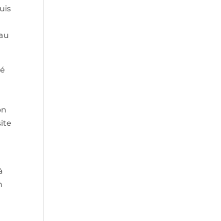
uis
 au
té
on
ite
à
n