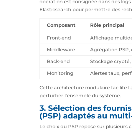
opération est consignée dans des log
Elasticsearch pour permettre des rech
Composant
Rôle principal
Front‑end
Affichage multid
Middleware
Agrégation PSP, 
Back‑end
Stockage crypté, 
Monitoring
Alertes taux, pe
Cette architecture modulaire facilite 
perturber l’ensemble du système.
3. Sélection des fourni
(PSP) adaptés au multi
Le choix du PSP repose sur plusieurs 