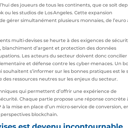
’hui des joueurs de tous les continents, que ce soit dep
ok ou les studios de Los Angeles. Cette expansion
e gérer simultanément plusieurs monnaies, de l’euro
ments multi‑devises se heurte à des exigences de sécuri
rte, blanchiment d’argent et protection des données
pations. Les acteurs du secteur doivent donc concilier
glementaire et défense contre les cyber‑menaces. Un b
 souhaitent s’informer sur les bonnes pratiques est le s
e des ressources neutres sur les enjeux du secteur.
echniques qui permettent d’offrir une expérience de
 sécurité. Chaque partie propose une réponse concrète 
 à la mise en place d’un micro‑service de conversion, e
s perspectives blockchain.
evises est devenu incontournable