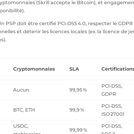
ryptomonnaies (Skrill accepte le Bitcoin), et engagemen
onibilité).
Un PSP doit être certifié PCI‑DSS 4.0, respecter le GDPR
lles et détenir les licences locales (ex. la licence de je
s).
Cryptomonnaies
SLA
Certification
PCI‑DSS,
Aucun
99,95 %
GDPR
PCI‑DSS,
BTC, ETH
99,9 %
ISO 27001
USDC,
PCI‑DSS,
99,99 %