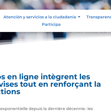
Atención y servicios a la ciudadanía
Transparen
Participa
inos en ligne intègrent les paiements multi‑devises tout en
 en ligne intègrent les
ises tout en renforçant la
ctions
exponentielle depuis la dernière décennie : les