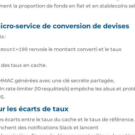
nt la proportion de fonds en fiat et en stablecoins se
icro‑service de conversion de devises
s :
renvoie le montant converti et le taux
amount=100
e des taux en cache.
 HMAC générées avec une clé secrète partagée,
Un rate‑limiter (10 requêtes/s) empêche les abus et pro
oS.
ur les écarts de taux
s écarts entre le taux du cache et le taux de référence.
enchent des notifications Slack et lancent