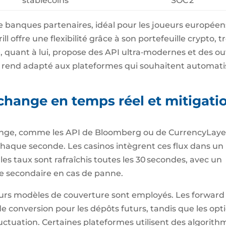
stablecoins
SOC 2
e banques partenaires, idéal pour les joueurs européen
ll offre une flexibilité grâce à son portefeuille crypto, t
, quant à lui, propose des API ultra‑modernes et des out
 le rend adapté aux plateformes qui souhaitent automati
 change en temps réel et mitigati
ange, comme les API de Bloomberg ou de CurrencyLaye
chaque seconde. Les casinos intègrent ces flux dans un
 les taux sont rafraîchis toutes les 30 secondes, avec un
e secondaire en cas de panne.
sieurs modèles de couverture sont employés. Les forward
de conversion pour les dépôts futurs, tandis que les opt
 fluctuation. Certaines plateformes utilisent des algorith