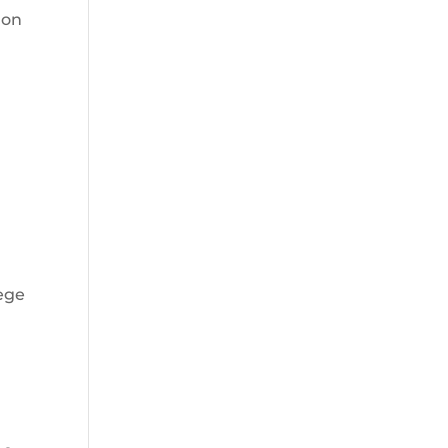
lon
tège