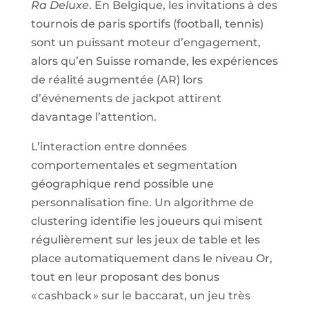
Ra Deluxe
. En Belgique, les invitations à des
tournois de paris sportifs (football, tennis)
sont un puissant moteur d’engagement,
alors qu’en Suisse romande, les expériences
de réalité augmentée (AR) lors
d’événements de jackpot attirent
davantage l’attention.
L’interaction entre données
comportementales et segmentation
géographique rend possible une
personnalisation fine. Un algorithme de
clustering identifie les joueurs qui misent
régulièrement sur les jeux de table et les
place automatiquement dans le niveau Or,
tout en leur proposant des bonus
« cashback » sur le baccarat, un jeu très