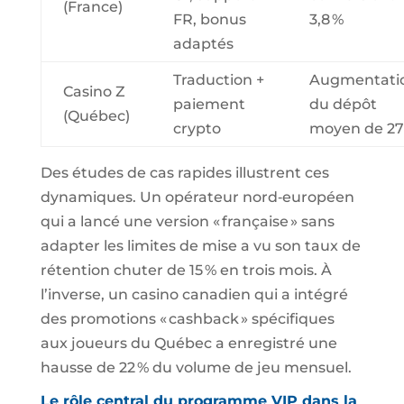
(France)
FR, bonus
3,8 %
adaptés
Traduction +
Augmentati
Casino Z
paiement
du dépôt
(Québec)
crypto
moyen de 27
Des études de cas rapides illustrent ces
dynamiques. Un opérateur nord‑européen
qui a lancé une version « française » sans
adapter les limites de mise a vu son taux de
rétention chuter de 15 % en trois mois. À
l’inverse, un casino canadien qui a intégré
des promotions « cashback » spécifiques
aux joueurs du Québec a enregistré une
hausse de 22 % du volume de jeu mensuel.
Le rôle central du programme VIP dans la