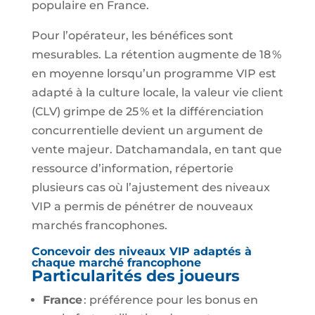
populaire en France.
Pour l’opérateur, les bénéfices sont
mesurables. La rétention augmente de 18 %
en moyenne lorsqu’un programme VIP est
adapté à la culture locale, la valeur vie client
(CLV) grimpe de 25 % et la différenciation
concurrentielle devient un argument de
vente majeur. Datchamandala, en tant que
ressource d’information, répertorie
plusieurs cas où l’ajustement des niveaux
VIP a permis de pénétrer de nouveaux
marchés francophones.
Concevoir des niveaux VIP adaptés à
chaque marché francophone
Particularités des joueurs
France
: préférence pour les bonus en