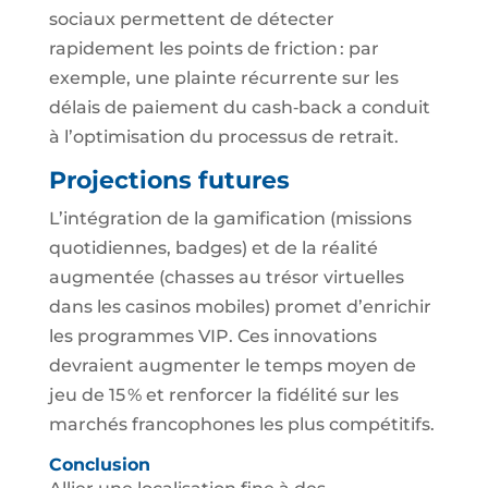
sociaux permettent de détecter
rapidement les points de friction : par
exemple, une plainte récurrente sur les
délais de paiement du cash‑back a conduit
à l’optimisation du processus de retrait.
Projections futures
L’intégration de la gamification (missions
quotidiennes, badges) et de la réalité
augmentée (chasses au trésor virtuelles
dans les casinos mobiles) promet d’enrichir
les programmes VIP. Ces innovations
devraient augmenter le temps moyen de
jeu de 15 % et renforcer la fidélité sur les
marchés francophones les plus compétitifs.
Conclusion