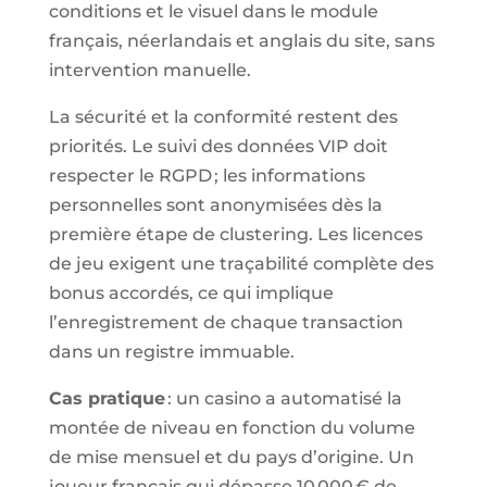
conditions et le visuel dans le module
français, néerlandais et anglais du site, sans
intervention manuelle.
La sécurité et la conformité restent des
priorités. Le suivi des données VIP doit
respecter le RGPD ; les informations
personnelles sont anonymisées dès la
première étape de clustering. Les licences
de jeu exigent une traçabilité complète des
bonus accordés, ce qui implique
l’enregistrement de chaque transaction
dans un registre immuable.
Cas pratique
: un casino a automatisé la
montée de niveau en fonction du volume
de mise mensuel et du pays d’origine. Un
joueur français qui dépasse 10 000 € de