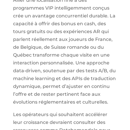
Allier une localisation fine à des
programmes VIP intelligemment conçus
crée un avantage concurrentiel durable. La
capacité à offrir des bonus en cash, des
tours gratuits ou des expériences AR qui
parlent réellement aux joueurs de France,
de Belgique, de Suisse romande ou du
Québec transforme chaque visite en une
interaction personnalisée. Une approche
data‑driven, soutenue par des tests A/B, du
machine learning et des APIs de traduction
dynamique, permet d’ajuster en continu
l’offre et de rester pertinent face aux
évolutions réglementaires et culturelles.
Les opérateurs qui souhaitent accélérer
leur croissance devraient consulter des