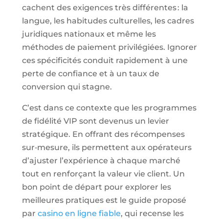
cachent des exigences très différentes : la
langue, les habitudes culturelles, les cadres
juridiques nationaux et même les
méthodes de paiement privilégiées. Ignorer
ces spécificités conduit rapidement à une
perte de confiance et à un taux de
conversion qui stagne.
C’est dans ce contexte que les programmes
de fidélité VIP sont devenus un levier
stratégique. En offrant des récompenses
sur‑mesure, ils permettent aux opérateurs
d’ajuster l’expérience à chaque marché
tout en renforçant la valeur vie client. Un
bon point de départ pour explorer les
meilleures pratiques est le guide proposé
par
casino en ligne fiable
, qui recense les