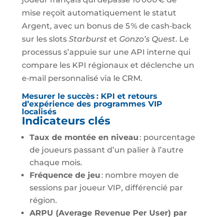
mise reçoit automatiquement le statut
Argent, avec un bonus de 5 % de cash‑back
sur les slots
Starburst
et
Gonzo’s Quest
. Le
processus s’appuie sur une API interne qui
compare les KPI régionaux et déclenche un
e‑mail personnalisé via le CRM.
Mesurer le succès : KPI et retours
d’expérience des programmes VIP
localisés
Indicateurs clés
Taux de montée en niveau
: pourcentage
de joueurs passant d’un palier à l’autre
chaque mois.
Fréquence de jeu
: nombre moyen de
sessions par joueur VIP, différencié par
région.
ARPU (Average Revenue Per User) par