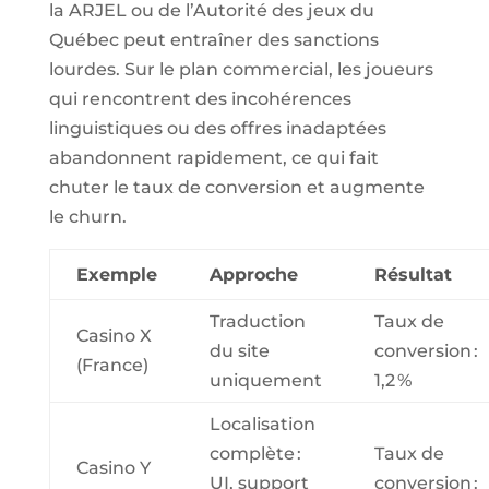
la ARJEL ou de l’Autorité des jeux du
Québec peut entraîner des sanctions
lourdes. Sur le plan commercial, les joueurs
qui rencontrent des incohérences
linguistiques ou des offres inadaptées
abandonnent rapidement, ce qui fait
chuter le taux de conversion et augmente
le churn.
Exemple
Approche
Résultat
Traduction
Taux de
Casino X
du site
conversion :
(France)
uniquement
1,2 %
Localisation
complète :
Taux de
Casino Y
UI, support
conversion :