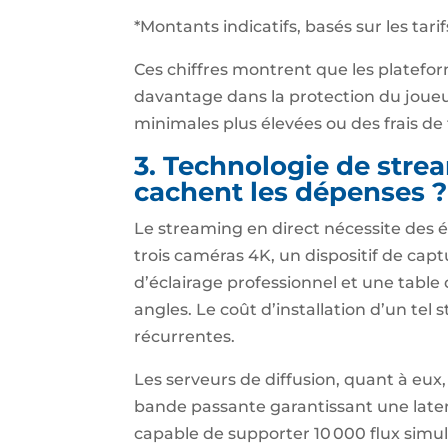
*Montants indicatifs, basés sur les tari
Ces chiffres montrent que les plateform
davantage dans la protection du joueu
minimales plus élevées ou des frais de
3. Technologie de strea
cachent les dépenses ?
Le streaming en direct nécessite des
trois caméras 4K, un dispositif de cap
d’éclairage professionnel et une table
angles. Le coût d’installation d’un tel
récurrentes.
Les serveurs de diffusion, quant à eu
bande passante garantissant une laten
capable de supporter 10 000 flux simul