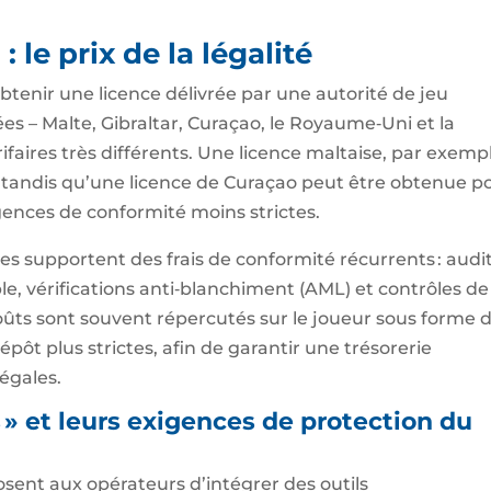
: le prix de la légalité
btenir une licence délivrée par une autorité de jeu
ées – Malte, Gibraltar, Curaçao, le Royaume‑Uni et la
faires très différents. Une licence maltaise, par exemp
, tandis qu’une licence de Curaçao peut être obtenue p
ences de conformité moins strictes.
mes supportent des frais de conformité récurrents : audi
le, vérifications anti‑blanchiment (AML) et contrôles de
ûts sont souvent répercutés sur le joueur sous forme 
pôt plus strictes, afin de garantir une trésorerie
légales.
 » et leurs exigences de protection du
osent aux opérateurs d’intégrer des outils