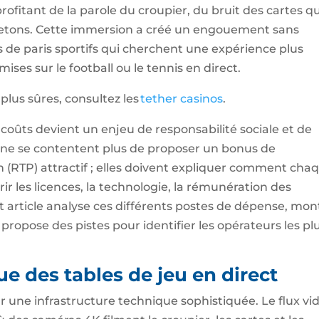
profitant de la parole du croupier, du bruit des cartes qu
jetons. Cette immersion a créé un engouement sans
 de paris sportifs qui cherchent une expérience plus
mises sur le football ou le tennis en direct.
plus sûres, consultez les
tether casinos
.
coûts devient un enjeu de responsabilité sociale et de
 ne se contentent plus de proposer un bonus de
 (RTP) attractif ; elles doivent expliquer comment cha
ir les licences, la technologie, la rémunération des
Cet article analyse ces différents postes de dépense, mon
propose des pistes pour identifier les opérateurs les pl
e des tables de jeu en direct
ur une infrastructure technique sophistiquée. Le flux vi