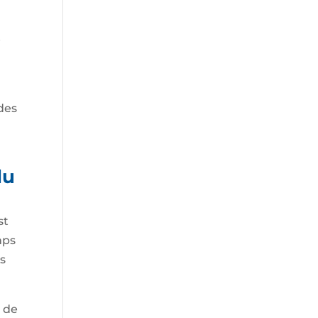
é
des
du
st
mps
es
e de