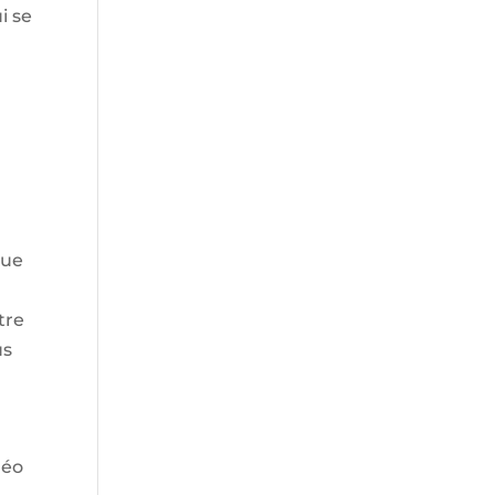
i se
que
tre
us
déo