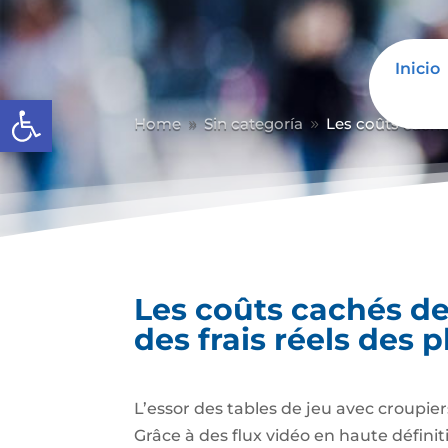
Inicio
Abrir barra de herramientas
Home
Sin categoría
Les coûts cachés
9
9
Les coûts cachés de
des frais réels des 
L’essor des tables de jeu avec croupier
Grâce à des flux vidéo en haute défini