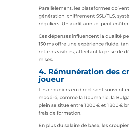
Parallèlement, les plateformes doivent 
génération, chiffrement SSL/TLS, systè
réguliers. Un audit annuel peut coûter e
Ces dépenses influencent la qualité pe
150 ms offre une expérience fluide, t
retards visibles, affectant la prise de d
mises.
4. Rémunération des cr
joueur
Les croupiers en direct sont souvent 
modéré, comme la Roumanie, la Bulgar
plein se situe entre 1 200 € et 1 800 € 
frais de formation.
En plus du salaire de base, les croupi