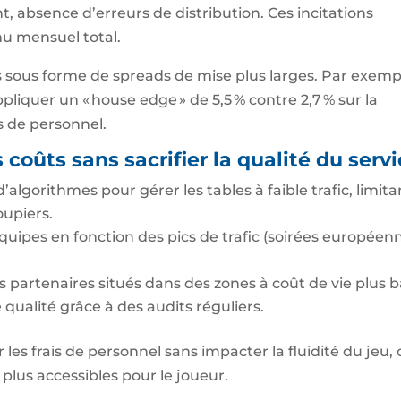
nt, absence d’erreurs de distribution. Ces incitations
nu mensuel total.
 sous forme de spreads de mise plus larges. Par exemp
pliquer un « house edge » de 5,5 % contre 2,7 % sur la
is de personnel.
 coûts sans sacrifier la qualité du serv
d’algorithmes pour gérer les tables à faible trafic, limita
oupiers.
 équipes en fonction des pics de trafic (soirées européen
os partenaires situés dans des zones à coût de vie plus b
qualité grâce à des audits réguliers.
es frais de personnel sans impacter la fluidité du jeu, 
plus accessibles pour le joueur.