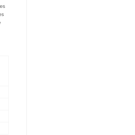
des
es
e