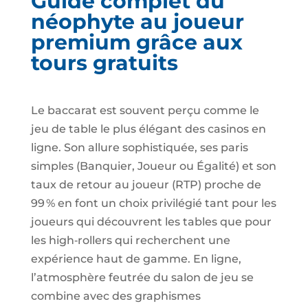
Guide complet du
néophyte au joueur
premium grâce aux
tours gratuits
Le baccarat est souvent perçu comme le
jeu de table le plus élégant des casinos en
ligne. Son allure sophistiquée, ses paris
simples (Banquier, Joueur ou Égalité) et son
taux de retour au joueur (RTP) proche de
99 % en font un choix privilégié tant pour les
joueurs qui découvrent les tables que pour
les high‑rollers qui recherchent une
expérience haut de gamme. En ligne,
l’atmosphère feutrée du salon de jeu se
combine avec des graphismes