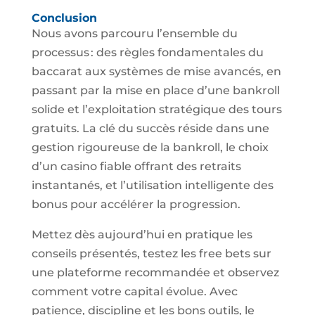
Conclusion
Nous avons parcouru l’ensemble du
processus : des règles fondamentales du
baccarat aux systèmes de mise avancés, en
passant par la mise en place d’une bankroll
solide et l’exploitation stratégique des tours
gratuits. La clé du succès réside dans une
gestion rigoureuse de la bankroll, le choix
d’un casino fiable offrant des retraits
instantanés, et l’utilisation intelligente des
bonus pour accélérer la progression.
Mettez dès aujourd’hui en pratique les
conseils présentés, testez les free bets sur
une plateforme recommandée et observez
comment votre capital évolue. Avec
patience, discipline et les bons outils, le