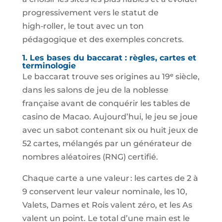
progressivement vers le statut de
high‑roller, le tout avec un ton
pédagogique et des exemples concrets.
1. Les bases du baccarat : règles, cartes et
terminologie
Le baccarat trouve ses origines au 19ᵉ siècle,
dans les salons de jeu de la noblesse
française avant de conquérir les tables de
casino de Macao. Aujourd’hui, le jeu se joue
avec un sabot contenant six ou huit jeux de
52 cartes, mélangés par un générateur de
nombres aléatoires (RNG) certifié.
Chaque carte a une valeur : les cartes de 2 à
9 conservent leur valeur nominale, les 10,
Valets, Dames et Rois valent zéro, et les As
valent un point. Le total d’une main est le