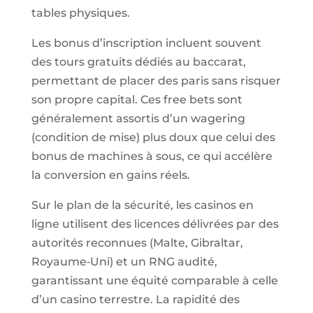
tables physiques.
Les bonus d’inscription incluent souvent
des tours gratuits dédiés au baccarat,
permettant de placer des paris sans risquer
son propre capital. Ces free bets sont
généralement assortis d’un wagering
(condition de mise) plus doux que celui des
bonus de machines à sous, ce qui accélère
la conversion en gains réels.
Sur le plan de la sécurité, les casinos en
ligne utilisent des licences délivrées par des
autorités reconnues (Malte, Gibraltar,
Royaume‑Uni) et un RNG audité,
garantissant une équité comparable à celle
d’un casino terrestre. La rapidité des