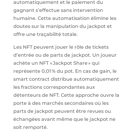
automatiquement et le paiement du
gagnant s’effectue sans intervention
humaine. Cette automatisation élimine les
doutes sur la manipulation du jackpot et
offre une traçabilité totale.
Les NFT peuvent jouer le rôle de tickets
d’entrée ou de parts de jackpot. Un joueur
achète un NFT « Jackpot Share » qui
représente 0,01 % du pot. En cas de gain, le
smart contract distribue automatiquement
les fractions correspondantes aux
détenteurs de NFT. Cette approche ouvre la
porte à des marchés secondaires où les
parts de jackpot peuvent être revues ou
échangées avant même que le jackpot ne
soit remporté.