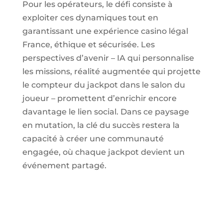
Pour les opérateurs, le défi consiste à
exploiter ces dynamiques tout en
garantissant une expérience casino légal
France, éthique et sécurisée. Les
perspectives d’avenir – IA qui personnalise
les missions, réalité augmentée qui projette
le compteur du jackpot dans le salon du
joueur – promettent d’enrichir encore
davantage le lien social. Dans ce paysage
en mutation, la clé du succès restera la
capacité à créer une communauté
engagée, où chaque jackpot devient un
événement partagé.