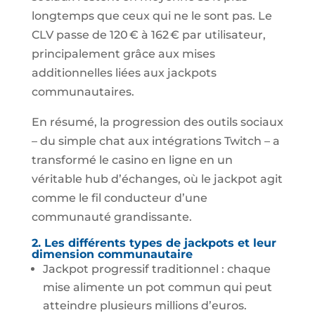
longtemps que ceux qui ne le sont pas. Le
CLV passe de 120 € à 162 € par utilisateur,
principalement grâce aux mises
additionnelles liées aux jackpots
communautaires.
En résumé, la progression des outils sociaux
– du simple chat aux intégrations Twitch – a
transformé le casino en ligne en un
véritable hub d’échanges, où le jackpot agit
comme le fil conducteur d’une
communauté grandissante.
2. Les différents types de jackpots et leur
dimension communautaire
Jackpot progressif traditionnel : chaque
mise alimente un pot commun qui peut
atteindre plusieurs millions d’euros.