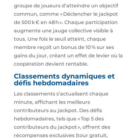
groupe de joueurs d’atteindre un objectif
commun, comme « Déclencher le jackpot
de 500 k € en 48 h ». Chaque participation
augmente une jauge collective visible à
tous. Une fois le seuil atteint, chaque
membre reçoit un bonus de 10 % sur ses
gains du jour, créant un effet de levier où la
coopération devient rentable.
Classements dynamiques et
défis hebdomadaires
Les classements s’actualisent chaque
minute, affichant les meilleurs
contributeurs au jackpot. Des défis
hebdomadaires, tels que « Top 5 des
contributeurs du jackpot », offrent des
récompenses exclusives (tour gratuit,