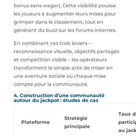
bonus sans wager). Cette visibilité pousse
les joueurs à augmenter leurs mises pour
grimper dans le classement, tout en
générant du buzz sur les forums internes.
En combinant ces trois leviers –
reconnaissance visuelle, objectifs partagés
et compétition visible – les opérateurs
transforment le simple acte de miser en
une aventure sociale où chaque mise
compte pour la communauté.
4. Construction d’une communauté
autour du jackpot : études de cas
Taux d
Stratégie
Plateforme
partici
principale
au jac