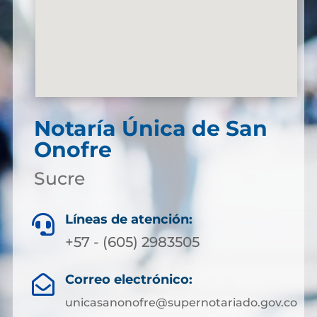
Notaría Única de San
Onofre
Sucre
Líneas de atención:

+57 - (605) 2983505
Correo electrónico:

unicasanonofre@supernotariado.gov.co