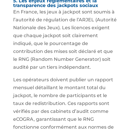
5. Les enjeux réglementaires et la
transparence des jackpots sociaux
En France, les jeux à jackpot sont soumis à
l’autorité de régulation de l’ARJEL (Autorité
Nationale des Jeux). Les licences exigent
que chaque jackpot soit clairement
indiqué, que le pourcentage de
contribution des mises soit déclaré et que
le RNG (Random Number Generator) soit
audité par un tiers indépendant.
Les opérateurs doivent publier un rapport
mensuel détaillant le montant total du
jackpot, le nombre de participants et le
taux de redistribution. Ces rapports sont
vérifiés par des cabinets d’audit comme
eCOGRA, garantissant que le RNG
fonctionne conformément aux normes de