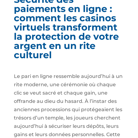
paiements en ligne :
comment les casinos
virtuels transforment
la protection de votre
argent en un rite
culturel
Le pari en ligne ressemble aujourd’hui à un
rite moderne, une cérémonie où chaque
clic se veut sacré et chaque gain, une
offrande au dieu du hasard. À l’instar des
anciennes processions qui protégeaient les
trésors d’un temple, les joueurs cherchent
aujourd’hui à sécuriser leurs dépôts, leurs
gains et leurs données personnelles. Cette