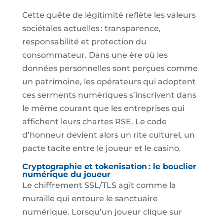
Cette quête de légitimité reflète les valeurs
sociétales actuelles : transparence,
responsabilité et protection du
consommateur. Dans une ère où les
données personnelles sont perçues comme
un patrimoine, les opérateurs qui adoptent
ces serments numériques s’inscrivent dans
le même courant que les entreprises qui
affichent leurs chartes RSE. Le code
d’honneur devient alors un rite culturel, un
pacte tacite entre le joueur et le casino.
Cryptographie et tokenisation : le bouclier
numérique du joueur
Le chiffrement SSL/TLS agit comme la
muraille qui entoure le sanctuaire
numérique. Lorsqu’un joueur clique sur