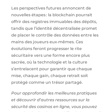
Les perspectives futures annoncent de
nouvelles étapes : la blockchain pourrait
offrir des registres immuables des dépôts,
tandis que l’identité décentralisée promet
de placer le contrôle des données entre les
mains des joueurs eux‑mêmes. Ces
évolutions feront progresser le rite
sécuritaire vers une forme encore plus
sacrée, où la technologie et la culture
s’entrelacent pour garantir que chaque
mise, chaque gain, chaque retrait soit
protégé comme un trésor partagé.
Pour approfondir les meilleures pratiques
et découvrir d’autres ressources sur la
sécurité des casinos en ligne, vous pouvez