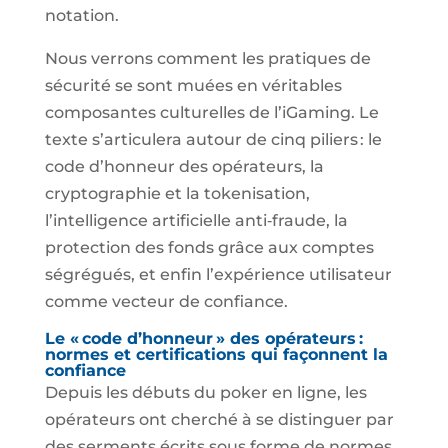
notation.
Nous verrons comment les pratiques de
sécurité se sont muées en véritables
composantes culturelles de l’iGaming. Le
texte s’articulera autour de cinq piliers : le
code d’honneur des opérateurs, la
cryptographie et la tokenisation,
l’intelligence artificielle anti‑fraude, la
protection des fonds grâce aux comptes
ségrégués, et enfin l’expérience utilisateur
comme vecteur de confiance.
Le « code d’honneur » des opérateurs :
normes et certifications qui façonnent la
confiance
Depuis les débuts du poker en ligne, les
opérateurs ont cherché à se distinguer par
des serments écrits sous forme de normes.