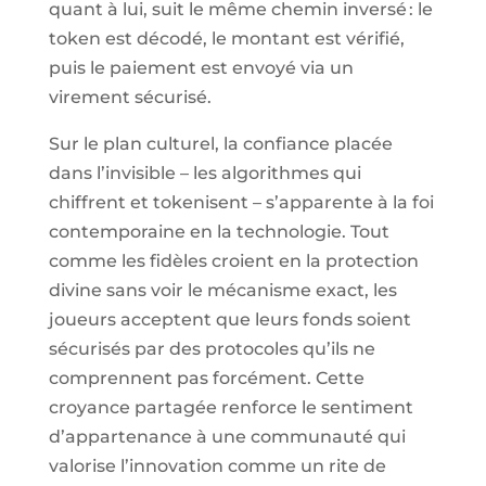
quant à lui, suit le même chemin inversé : le
token est décodé, le montant est vérifié,
puis le paiement est envoyé via un
virement sécurisé.
Sur le plan culturel, la confiance placée
dans l’invisible – les algorithmes qui
chiffrent et tokenisent – s’apparente à la foi
contemporaine en la technologie. Tout
comme les fidèles croient en la protection
divine sans voir le mécanisme exact, les
joueurs acceptent que leurs fonds soient
sécurisés par des protocoles qu’ils ne
comprennent pas forcément. Cette
croyance partagée renforce le sentiment
d’appartenance à une communauté qui
valorise l’innovation comme un rite de