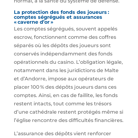
normal, à la santé du système de défense.
La protection des fonds des joueurs :
comptes ségrégués et assurances
« caverne d’or »
Les comptes ségrégués, souvent appelés
escrow, fonctionnent comme des coffres
séparés où les dépôts des joueurs sont
conservés indépendamment des fonds
opérationnels du casino. L’obligation légale,
notamment dans les juridictions de Malte
et d’Andorre, impose aux opérateurs de
placer 100 % des dépôts joueurs dans ces
comptes. Ainsi, en cas de faillite, les fonds
restent intacts, tout comme les trésors
d’une cathédrale restent protégés même si
l’église rencontre des difficultés financières.
L’assurance des dépôts vient renforcer