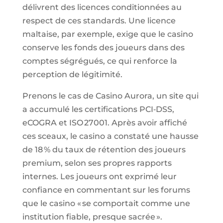
délivrent des licences conditionnées au
respect de ces standards. Une licence
maltaise, par exemple, exige que le casino
conserve les fonds des joueurs dans des
comptes ségrégués, ce qui renforce la
perception de légitimité.
Prenons le cas de Casino Aurora, un site qui
a accumulé les certifications PCI‑DSS,
eCOGRA et ISO 27001. Après avoir affiché
ces sceaux, le casino a constaté une hausse
de 18 % du taux de rétention des joueurs
premium, selon ses propres rapports
internes. Les joueurs ont exprimé leur
confiance en commentant sur les forums
que le casino « se comportait comme une
institution fiable, presque sacrée ».