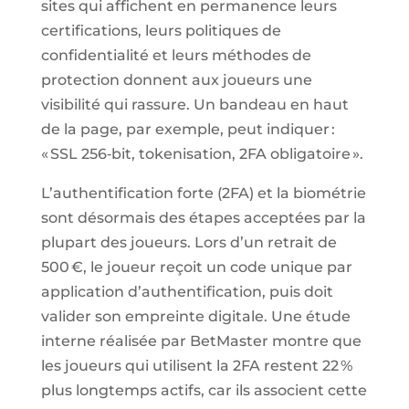
sites qui affichent en permanence leurs
certifications, leurs politiques de
confidentialité et leurs méthodes de
protection donnent aux joueurs une
visibilité qui rassure. Un bandeau en haut
de la page, par exemple, peut indiquer :
« SSL 256‑bit, tokenisation, 2FA obligatoire ».
L’authentification forte (2FA) et la biométrie
sont désormais des étapes acceptées par la
plupart des joueurs. Lors d’un retrait de
500 €, le joueur reçoit un code unique par
application d’authentification, puis doit
valider son empreinte digitale. Une étude
interne réalisée par BetMaster montre que
les joueurs qui utilisent la 2FA restent 22 %
plus longtemps actifs, car ils associent cette