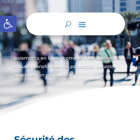
Abrir barra de herramientas
Home
Sin categoría
Sécurité des
9
9
paiements en ligne : comment les casinos
virtuels transforment la protection de votre
argent en un rite culturel
Sécurité des