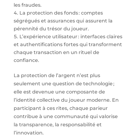
les fraudes.
La protection des fonds : comptes
ségrégués et assurances qui assurent la
pérennité du trésor du joueur.
L’expérience utilisateur : interfaces claires
et authentifications fortes qui transforment
chaque transaction en un rituel de
confiance.
La protection de l’argent n’est plus
seulement une question de technologie ;
elle est devenue une composante de
l’identité collective du joueur moderne. En
participant à ces rites, chaque parieur
contribue à une communauté qui valorise
la transparence, la responsabilité et
l’innovation.