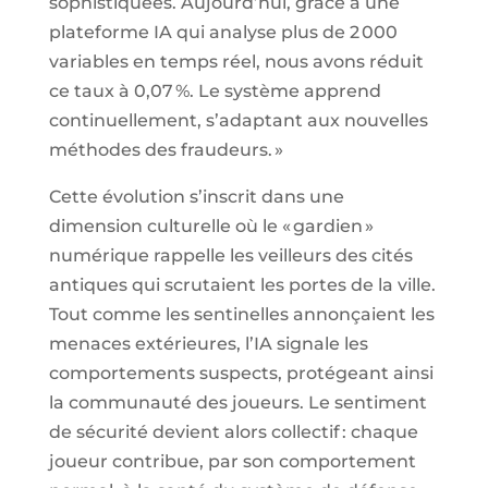
sophistiquées. Aujourd’hui, grâce à une
plateforme IA qui analyse plus de 2 000
variables en temps réel, nous avons réduit
ce taux à 0,07 %. Le système apprend
continuellement, s’adaptant aux nouvelles
méthodes des fraudeurs. »
Cette évolution s’inscrit dans une
dimension culturelle où le « gardien »
numérique rappelle les veilleurs des cités
antiques qui scrutaient les portes de la ville.
Tout comme les sentinelles annonçaient les
menaces extérieures, l’IA signale les
comportements suspects, protégeant ainsi
la communauté des joueurs. Le sentiment
de sécurité devient alors collectif : chaque
joueur contribue, par son comportement