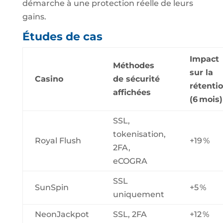
démarche à une protection réelle de leurs
gains.
Études de cas
Impact
Méthodes
sur la
Casino
de sécurité
rétenti
affichées
(6 mois)
SSL,
tokenisation,
Royal Flush
+19 %
2FA,
eCOGRA
SSL
SunSpin
+5 %
uniquement
NeonJackpot
SSL, 2FA
+12 %