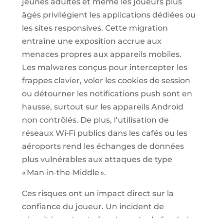
jeunes adultes et même les joueurs plus
âgés privilégient les applications dédiées ou
les sites responsives. Cette migration
entraîne une exposition accrue aux
menaces propres aux appareils mobiles.
Les malwares conçus pour intercepter les
frappes clavier, voler les cookies de session
ou détourner les notifications push sont en
hausse, surtout sur les appareils Android
non contrôlés. De plus, l’utilisation de
réseaux Wi‑Fi publics dans les cafés ou les
aéroports rend les échanges de données
plus vulnérables aux attaques de type
« Man‑in‑the‑Middle ».
Ces risques ont un impact direct sur la
confiance du joueur. Un incident de