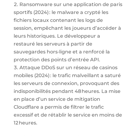
Ransomware sur une application de paris
sportifs (2024) : le malware a crypté les
fichiers locaux contenant les logs de
session, empêchant les joueurs d’accéder à
leurs historiques. Le développeur a
restauré les serveurs à partir de
sauvegardes hors‑ligne et a renforcé la
protection des points d’entrée API.
Attaque DDoS sur un réseau de casinos
mobiles (2024) : le trafic malveillant a saturé
les serveurs de connexion, provoquant des
indisponibilités pendant 48 heures. La mise
en place d’un service de mitigation
Cloudflare a permis de filtrer le trafic
excessif et de rétablir le service en moins de
12 heures.