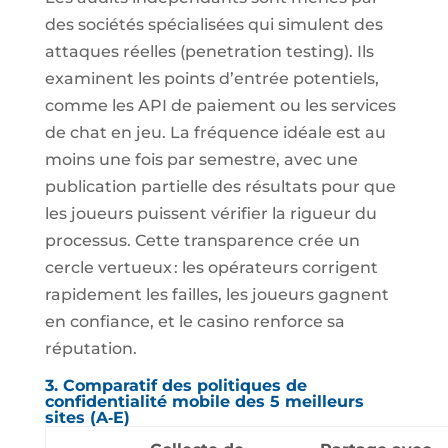
des sociétés spécialisées qui simulent des
attaques réelles (penetration testing). Ils
examinent les points d’entrée potentiels,
comme les API de paiement ou les services
de chat en jeu. La fréquence idéale est au
moins une fois par semestre, avec une
publication partielle des résultats pour que
les joueurs puissent vérifier la rigueur du
processus. Cette transparence crée un
cercle vertueux : les opérateurs corrigent
rapidement les failles, les joueurs gagnent
en confiance, et le casino renforce sa
réputation.
3. Comparatif des politiques de
confidentialité mobile des 5 meilleurs
sites (A‑E)