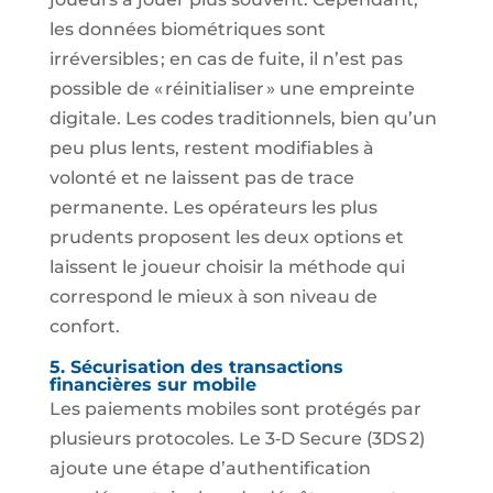
les données biométriques sont
irréversibles ; en cas de fuite, il n’est pas
possible de « réinitialiser » une empreinte
digitale. Les codes traditionnels, bien qu’un
peu plus lents, restent modifiables à
volonté et ne laissent pas de trace
permanente. Les opérateurs les plus
prudents proposent les deux options et
laissent le joueur choisir la méthode qui
correspond le mieux à son niveau de
confort.
5. Sécurisation des transactions
financières sur mobile
Les paiements mobiles sont protégés par
plusieurs protocoles. Le 3‑D Secure (3DS 2)
ajoute une étape d’authentification