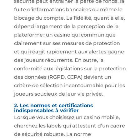
sécurité peut entraîner la perte de fonds, la
fuite d’informations bancaires ou même le
blocage du compte. La fidélité, quant à elle,
dépend largement de la perception de la
plateforme : un casino qui communique
clairement sur ses mesures de protection
et qui réagit rapidement aux alertes gagne
des joueurs récurrents. En outre, la
conformité aux législations sur la protection
des données (RGPD, CCPA) devient un
critère de sélection incontournable pour les
joueurs soucieux de leur vie privée.
2. Les normes et certifications
indispensables à vérifier
Lorsque vous choisissez un casino mobile,
cherchez les labels qui attestent d’un cadre
de sécurité robuste. La norme