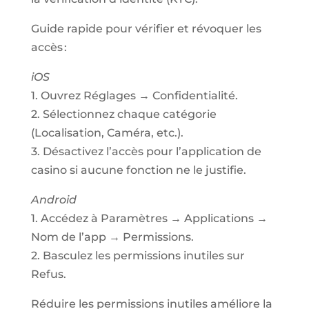
Guide rapide pour vérifier et révoquer les
accès :
iOS
1. Ouvrez Réglages → Confidentialité.
2. Sélectionnez chaque catégorie
(Localisation, Caméra, etc.).
3. Désactivez l’accès pour l’application de
casino si aucune fonction ne le justifie.
Android
1. Accédez à Paramètres → Applications →
Nom de l’app → Permissions.
2. Basculez les permissions inutiles sur
Refus.
Réduire les permissions inutiles améliore la