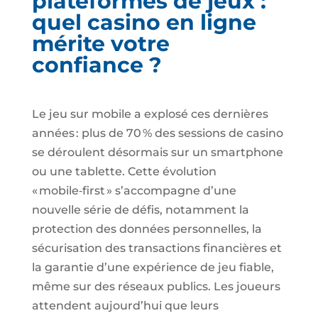
plateformes de jeux :
quel casino en ligne
mérite votre
confiance ?
Le jeu sur mobile a explosé ces dernières
années : plus de 70 % des sessions de casino
se déroulent désormais sur un smartphone
ou une tablette. Cette évolution
« mobile‑first » s’accompagne d’une
nouvelle série de défis, notamment la
protection des données personnelles, la
sécurisation des transactions financières et
la garantie d’une expérience de jeu fiable,
même sur des réseaux publics. Les joueurs
attendent aujourd’hui que leurs