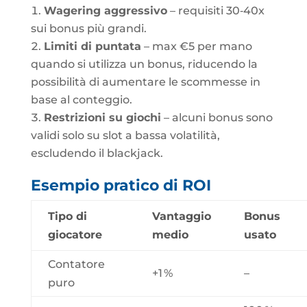
Wagering aggressivo
– requisiti 30‑40x
sui bonus più grandi.
Limiti di puntata
– max €5 per mano
quando si utilizza un bonus, riducendo la
possibilità di aumentare le scommesse in
base al conteggio.
Restrizioni su giochi
– alcuni bonus sono
validi solo su slot a bassa volatilità,
escludendo il blackjack.
Esempio pratico di ROI
Tipo di
Vantaggio
Bonus
giocatore
medio
usato
Contatore
+1 %
–
puro