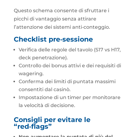
Questo schema consente di sfruttare i
picchi di vantaggio senza attirare
l’attenzione dei sistemi anti‑conteggio.
Checklist pre‑sessione
Verifica delle regole del tavolo (S17 vs H17,
deck penetrazione).
Controllo dei bonus attivi e dei requisiti di
wagering.
Conferma dei limiti di puntata massimi
consentiti dal casinò.
Impostazione di un timer per monitorare
la velocità di decisione.
Consigli per evitare le
“red‑flags”
Non aumentare la puntata di più del