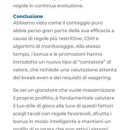
regole in continua evoluzione.
Conclusione
Abbiamo visto come il conteggio puro
abbia perso gran parte della sua efficacia a
causa di regole più restrittive, CSM e
algoritmi di monitoraggio. Allo stesso
tempo, i bonus e le promozioni hanno
introdotto un nuovo tipo di “contatore” di
valore, che richiede una valutazione attenta
del break‑even e dei requisiti di wagering.
Se sei un giocatore che vuole massimizzare
il proprio profitto, è fondamentale valutare
il tuo stile di gioco alla luce di questi fattori:
scegli tavoli con regole favorevoli, sfrutta i
bonus in modo intelligente e mantieni un
profilo di puntata che non attivi i sistemi