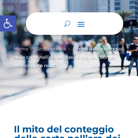
Abrir barra de herramientas
Home
Sin categoría
Il mito del conteggio
9
9
delle carte nell’era dei casinò digitali: bonus,
tecnologia e realtà
Il mito del conteggio