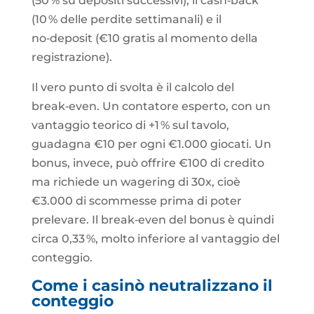
(50 % su depositi successivi), il cash‑back
(10 % delle perdite settimanali) e il
no‑deposit (€10 gratis al momento della
registrazione).
Il vero punto di svolta è il calcolo del
break‑even. Un contatore esperto, con un
vantaggio teorico di +1 % sul tavolo,
guadagna €10 per ogni €1.000 giocati. Un
bonus, invece, può offrire €100 di credito
ma richiede un wagering di 30x, cioè
€3.000 di scommesse prima di poter
prelevare. Il break‑even del bonus è quindi
circa 0,33 %, molto inferiore al vantaggio del
conteggio.
Come i casinò neutralizzano il
conteggio