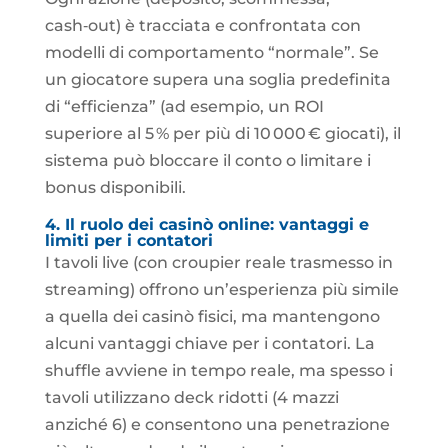
cash‑out) è tracciata e confrontata con
modelli di comportamento “normale”. Se
un giocatore supera una soglia predefinita
di “efficienza” (ad esempio, un ROI
superiore al 5 % per più di 10 000 € giocati), il
sistema può bloccare il conto o limitare i
bonus disponibili.
4. Il ruolo dei casinò online: vantaggi e
limiti per i contatori
I tavoli live (con croupier reale trasmesso in
streaming) offrono un’esperienza più simile
a quella dei casinò fisici, ma mantengono
alcuni vantaggi chiave per i contatori. La
shuffle avviene in tempo reale, ma spesso i
tavoli utilizzano deck ridotti (4 mazzi
anziché 6) e consentono una penetrazione