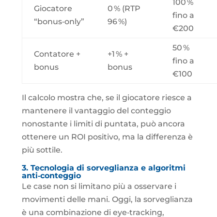
100 %
Giocatore
0 % (RTP
fino a
“bonus‑only”
96 %)
€200
50 %
Contatore +
+1 % +
fino a
bonus
bonus
€100
Il calcolo mostra che, se il giocatore riesce a
mantenere il vantaggio del conteggio
nonostante i limiti di puntata, può ancora
ottenere un ROI positivo, ma la differenza è
più sottile.
3. Tecnologia di sorveglianza e algoritmi
anti‑conteggio
Le case non si limitano più a osservare i
movimenti delle mani. Oggi, la sorveglianza
è una combinazione di eye‑tracking,