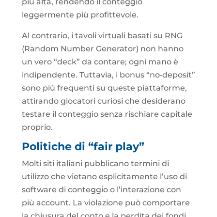
più alta, rendendo il conteggio
leggermente più profittevole.
Al contrario, i tavoli virtuali basati su RNG
(Random Number Generator) non hanno
un vero “deck” da contare; ogni mano è
indipendente. Tuttavia, i bonus “no‑deposit”
sono più frequenti su queste piattaforme,
attirando giocatori curiosi che desiderano
testare il conteggio senza rischiare capitale
proprio.
Politiche di “fair play”
Molti siti italiani pubblicano termini di
utilizzo che vietano esplicitamente l’uso di
software di conteggio o l’interazione con
più account. La violazione può comportare
la chiusura del conto e la perdita dei fondi.