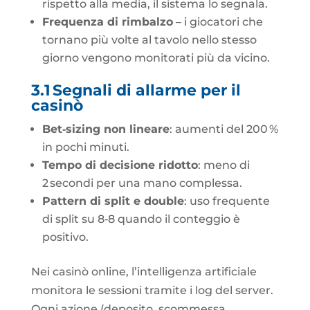
rispetto alla media, il sistema lo segnala.
Frequenza di rimbalzo
– i giocatori che
tornano più volte al tavolo nello stesso
giorno vengono monitorati più da vicino.
3.1 Segnali di allarme per il
casinò
Bet‑sizing non lineare
: aumenti del 200 %
in pochi minuti.
Tempo di decisione ridotto
: meno di
2 secondi per una mano complessa.
Pattern di split e double
: uso frequente
di split su 8‑8 quando il conteggio è
positivo.
Nei casinò online, l’intelligenza artificiale
monitora le sessioni tramite i log del server.
Ogni azione (deposito, scommessa,