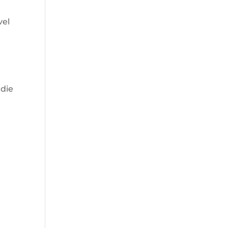
vel
 die