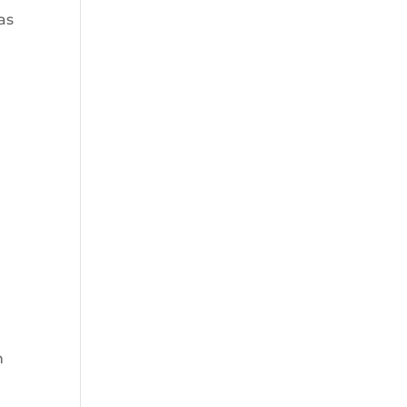
as
t
n