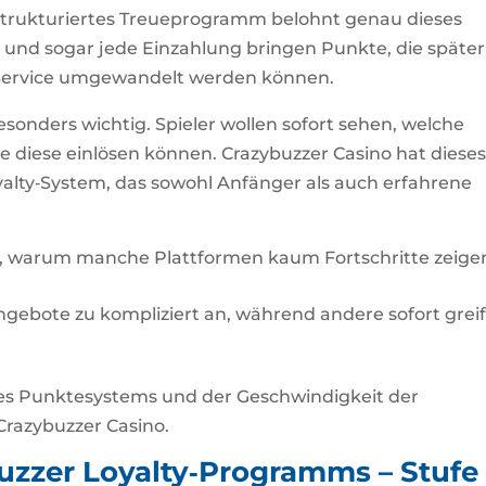
 strukturiertes Treueprogramm belohnt genau dieses
n und sogar jede Einzahlung bringen Punkte, die später
n Service umgewandelt werden können.
sonders wichtig. Spieler wollen sofort sehen, welche
sie diese einlösen können. Crazybuzzer Casino hat diese
oyalty‑System, das sowohl Anfänger als auch erfahrene
t, warum manche Plattformen kaum Fortschritte zeige
ebote zu kompliziert an, während andere sofort grei
 des Punktesystems und der Geschwindigkeit der
razybuzzer Casino.
uzzer Loyalty‑Programms – Stufe