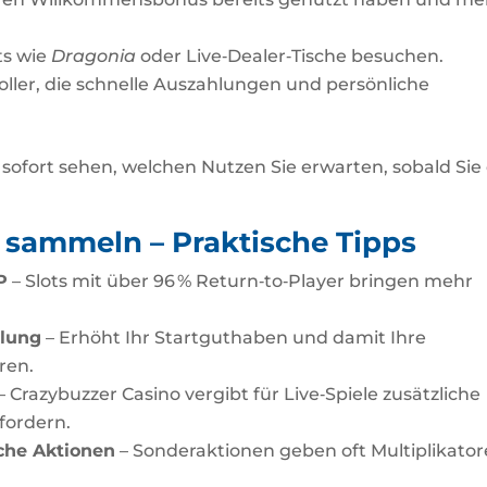
ots wie
Dragonia
oder Live‑Dealer‑Tische besuchen.
Roller, die schnelle Auszahlungen und persönliche
 sofort sehen, welchen Nutzen Sie erwarten, sobald Sie 
 sammeln – Praktische Tipps
P
– Slots mit über 96 % Return‑to‑Player bringen mehr
hlung
– Erhöht Ihr Startguthaben und damit Ihre
ren.
– Crazybuzzer Casino vergibt für Live‑Spiele zusätzliche
fordern.
iche Aktionen
– Sonderaktionen geben oft Multiplikato