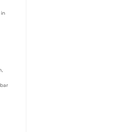
 in
s
n,
fbar