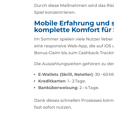
Durch diese Maßnahmen wird das Risik
Spiel konzentrieren.
Mobile Erfahrung und 
komplette Komfort fü
Im Sommer spielen viele Nutzer liebe
eine responsive Web‑App, die auf iOS 
Bonus‑Claim bis zum Cashback‑Trackin
Die Auszahlungszeiten gehören zu den
E‑Wallets (Skrill, Neteller)
: 30 – 60 
Kreditkarten
: 1 – 2 Tage.
Banküberweisung
: 2 – 4 Tage.
Dank dieses schnellen Prozesses kön
fast sofort nutzen.