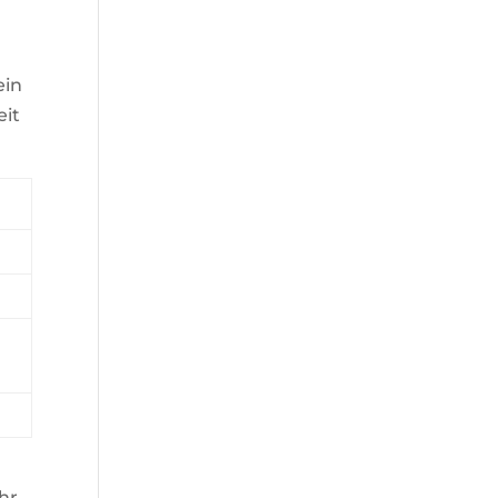
ein
eit
hr