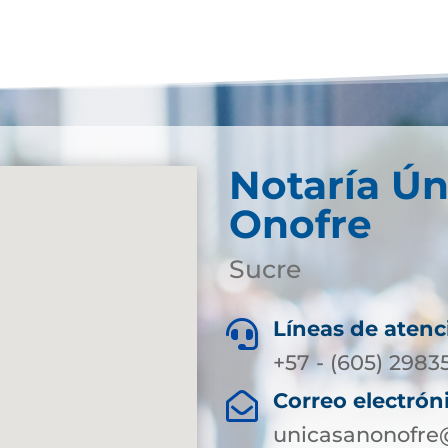
Notaría Ún
Onofre
Sucre
Líneas de atenc

+57 - (605) 2983
Correo electrón

unicasanonofre