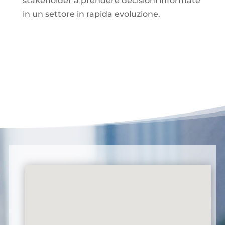
stakeholder a prendere decisioni informate
in un settore in rapida evoluzione.