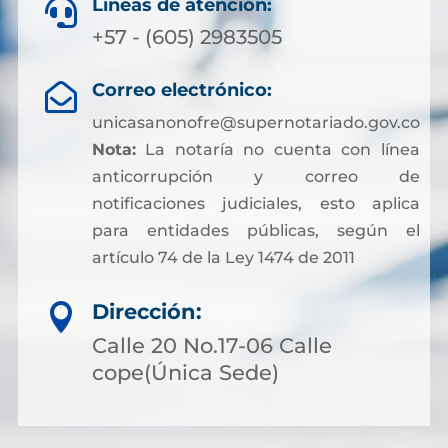
Líneas de atención:

+57 - (605) 2983505
Correo electrónico:

unicasanonofre@supernotariado.gov.co
Nota:
La notaría no cuenta con línea
anticorrupción y correo de
notificaciones judiciales, esto aplica
para entidades públicas, según el
artículo 74 de la Ley 1474 de 2011
Dirección:

Calle 20 No.17-06 Calle
cope(Única Sede)