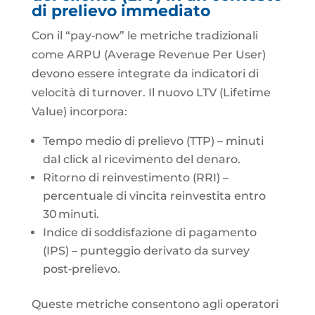
di prelievo immediato
Con il “pay‑now” le metriche tradizionali
come ARPU (Average Revenue Per User)
devono essere integrate da indicatori di
velocità di turnover. Il nuovo LTV (Lifetime
Value) incorpora:
Tempo medio di prelievo (TTP) – minuti
dal click al ricevimento del denaro.
Ritorno di reinvestimento (RRI) –
percentuale di vincita reinvestita entro
30 minuti.
Indice di soddisfazione di pagamento
(IPS) – punteggio derivato da survey
post‑prelievo.
Queste metriche consentono agli operatori