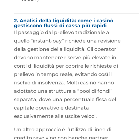
2. Analisi della liquidità: come i casinò
gestiscono flussi di cassa più rapidi
Il passaggio dal prelievo tradizionale a
quello “instant‑pay” richiede una revisione
della gestione della liquidità. Gli operatori
devono mantenere riserve più elevate in
conti di liquidità per coprire le richieste di
prelievo in tempo reale, evitando così il
rischio di insolvenza. Molti casinò hanno
adottato una struttura a “pool di fondi”
separata, dove una percentuale fissa del
capitale operativo è destinata
esclusivamente alle uscite veloci.
Un altro approccio è l’utilizzo di linee di
credito revolving con banche partner.