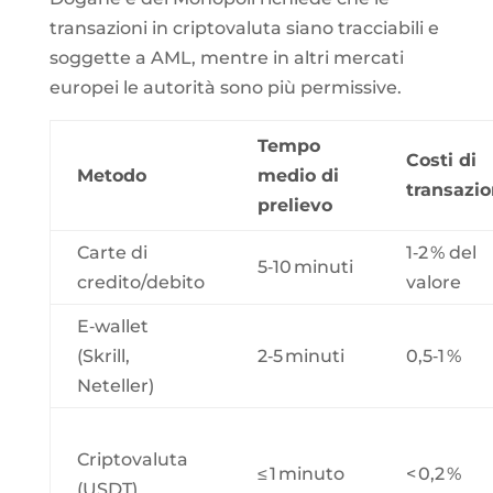
transazioni in criptovaluta siano tracciabili e
soggette a AML, mentre in altri mercati
europei le autorità sono più permissive.
Tempo
Costi di
Metodo
medio di
transazi
prelievo
Carte di
1‑2 % del
5‑10 minuti
credito/debito
valore
E‑wallet
(Skrill,
2‑5 minuti
0,5‑1 %
Neteller)
Criptovaluta
≤ 1 minuto
< 0,2 %
(USDT)