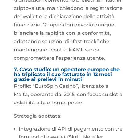
criptovaluta, ma richiedono la registrazione
del wallet e la dichiarazione delle attività
finanziarie. Gli operatori devono dunque
bilanciare la rapidità con la conformità,
adottando soluzioni di “fast‑track” che
mantengono i controlli AML senza
compromettere l’esperienza utente.
7. Caso studio: un operatore europeo che
ha triplicato il suo fatturato in 12 mesi
grazie ai prelievi in minuti
Profilo: “EuroSpin Casino”, licenziato a
Malta, operante dal 2015, con focus su slot a
volatilità alta e tornei poker.
Strategia adottata:
Integrazione di API di pagamento con tre
fornitori di e‑wallet (Skrill, Neteller,