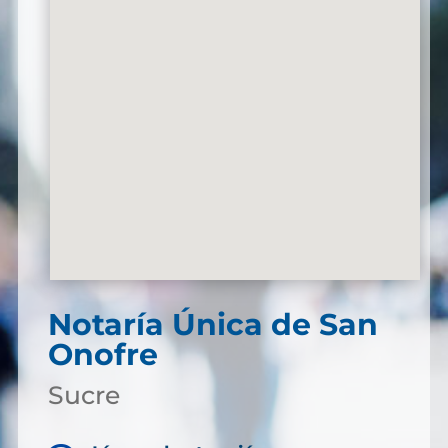
Notaría Única de San
Onofre
Sucre