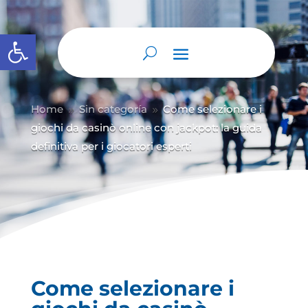
Abrir barra de herramientas
Home
Sin categoría
Come selezionare i
9
9
giochi da casinò online con jackpot: la guida
definitiva per i giocatori esperti
Come selezionare i