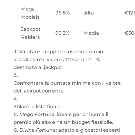
Mega
96,8%
Alta
€12
Moolah
Jackpot
96,2%
Media
€50
Raiders
Valutare il rapporto rischio‑premio
Calcolare il valore atteso: RTP – %
destinata al jackpot.
Confrontare la puntata minima con il valore
del jackpot corrente.
Stilare la lista finale
Mega Fortune
: ideale per chi cerca il
premio più alto e ha un budget flessibile.
Divine Fortune
: adatto a giocatori esperti