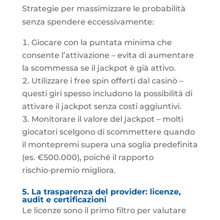
Strategie per massimizzare le probabilità
senza spendere eccessivamente:
Giocare con la puntata minima che
consente l’attivazione – evita di aumentare
la scommessa se il jackpot è già attivo.
Utilizzare i free spin offerti dal casinò –
questi giri spesso includono la possibilità di
attivare il jackpot senza costi aggiuntivi.
Monitorare il valore del jackpot – molti
giocatori scelgono di scommettere quando
il montepremi supera una soglia predefinita
(es. €500.000), poiché il rapporto
rischio‑premio migliora.
5. La trasparenza del provider: licenze,
audit e certificazioni
Le licenze sono il primo filtro per valutare