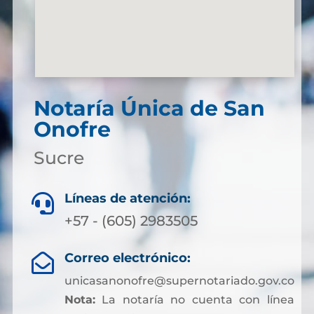
Notaría Única de San
Onofre
Sucre
Líneas de atención:

+57 - (605) 2983505
Correo electrónico:

unicasanonofre@supernotariado.gov.co
Nota:
La notaría no cuenta con línea