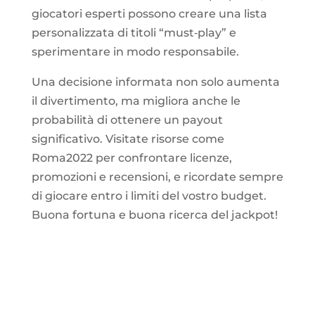
giocatori esperti possono creare una lista
personalizzata di titoli “must‑play” e
sperimentare in modo responsabile.
Una decisione informata non solo aumenta
il divertimento, ma migliora anche le
probabilità di ottenere un payout
significativo. Visitate risorse come
Roma2022 per confrontare licenze,
promozioni e recensioni, e ricordate sempre
di giocare entro i limiti del vostro budget.
Buona fortuna e buona ricerca del jackpot!