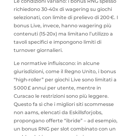
Le condizioni variano: i bonus RNG spesso
richiedono 30‑40x di wagering su giochi
selezionati, con limite di prelievo di 200 €. I
bonus Live, invece, hanno wagering più
contenuti (15‑20x) ma limitano l’utilizzo a
tavoli specifici e impongono limiti di
turnover giornalieri.
Le normative influiscono: in alcune
giurisdizioni, come il Regno Unito, i bonus
“high‑roller” per giochi Live sono limitati a
5 000 £ annui per utente, mentre in
Curacao le restrizioni sono più leggere.
Questo fa sì che i migliori siti scommesse
non aams, elencati da Eskillsforjobs,
propongano offerte “ibride” – ad esempio,
un bonus RNG per slot combinato con un