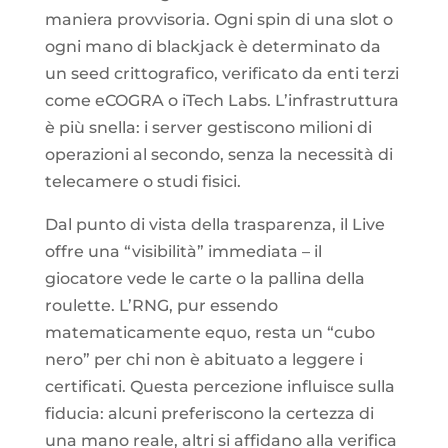
maniera provvisoria. Ogni spin di una slot o
ogni mano di blackjack è determinato da
un seed crittografico, verificato da enti terzi
come eCOGRA o iTech Labs. L’infrastruttura
è più snella: i server gestiscono milioni di
operazioni al secondo, senza la necessità di
telecamere o studi fisici.
Dal punto di vista della trasparenza, il Live
offre una “visibilità” immediata – il
giocatore vede le carte o la pallina della
roulette. L’RNG, pur essendo
matematicamente equo, resta un “cubo
nero” per chi non è abituato a leggere i
certificati. Questa percezione influisce sulla
fiducia: alcuni preferiscono la certezza di
una mano reale, altri si affidano alla verifica