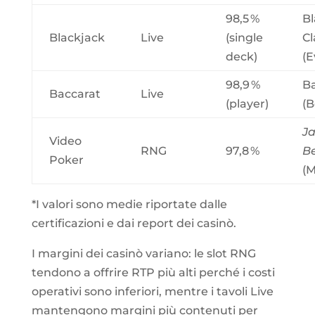
98,5 %
Bl
Blackjack
Live
(single
Cl
deck)
(E
98,9 %
Ba
Baccarat
Live
(player)
(
Ja
Video
RNG
97,8 %
Be
Poker
(
*I valori sono medie riportate dalle
certificazioni e dai report dei casinò.
I margini dei casinò variano: le slot RNG
tendono a offrire RTP più alti perché i costi
operativi sono inferiori, mentre i tavoli Live
mantengono margini più contenuti per