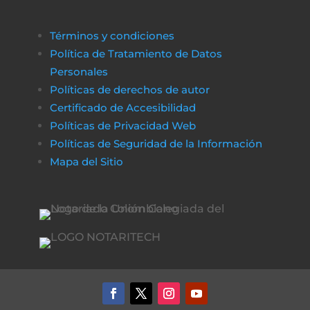
Términos y condiciones
Política de Tratamiento de Datos
Personales
Políticas de derechos de autor
Certificado de Accesibilidad
Políticas de Privacidad Web
Políticas de Seguridad de la Información
Mapa del Sitio