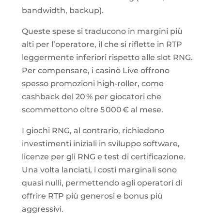
bandwidth, backup).
Queste spese si traducono in margini più
alti per l’operatore, il che si riflette in RTP
leggermente inferiori rispetto alle slot RNG.
Per compensare, i casinò Live offrono
spesso promozioni high‑roller, come
cashback del 20 % per giocatori che
scommettono oltre 5 000 € al mese.
I giochi RNG, al contrario, richiedono
investimenti iniziali in sviluppo software,
licenze per gli RNG e test di certificazione.
Una volta lanciati, i costi marginali sono
quasi nulli, permettendo agli operatori di
offrire RTP più generosi e bonus più
aggressivi.