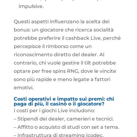
impulsive.
Questi aspetti influenzano la scelta dei
bonus: un giocatore che ricerca socialità
potrebbe preferire il cashback Live, perché
percepisce il rimborso come un
riconoscimento diretto del dealer. Al
contrario, chi vuole gestire il tilt potrebbe
optare per free spins RNG, dove le vincite
sono più rapide e meno legate a fattori
emotivi.
Costi operativi e impatto sui premi: chi
paga di più, il casinò o il giocatore?
I costi per i giochi Live includono:
– Stipendi dei dealer, camerieri e tecnici.
– Affitto o acquisto di studi con set a tema.
– Infrastruttura di streaming (codec,