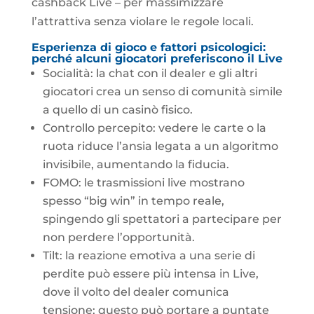
cashback Live – per massimizzare
l’attrattiva senza violare le regole locali.
Esperienza di gioco e fattori psicologici:
perché alcuni giocatori preferiscono il Live
Socialità: la chat con il dealer e gli altri
giocatori crea un senso di comunità simile
a quello di un casinò fisico.
Controllo percepito: vedere le carte o la
ruota riduce l’ansia legata a un algoritmo
invisibile, aumentando la fiducia.
FOMO: le trasmissioni live mostrano
spesso “big win” in tempo reale,
spingendo gli spettatori a partecipare per
non perdere l’opportunità.
Tilt: la reazione emotiva a una serie di
perdite può essere più intensa in Live,
dove il volto del dealer comunica
tensione; questo può portare a puntate