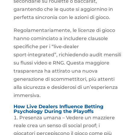
secondarie su roulette o baccarat,
garantendo che le quote si aggiornino in
perfetta sincronia con le azioni di gioco.
Regolamentariamente, le licenze di gioco
hanno cominciato a includere clausole
specifiche per i “live‑dealer
sport‑integrated”, richiedendo audit mensili
su flussi video e RNG. Questa maggiore
trasparenza ha attirato una nuova
generazione di scommettitori, più attenti
alla sicurezza e desiderosi di un’esperienza
immersiva.
How Live Dealers Influence Betting
Psychology During the Playoffs
Presenza umana – Vedere un mazziere
reale crea un senso di social proof; i
giocatori percepiscono il gioco come più