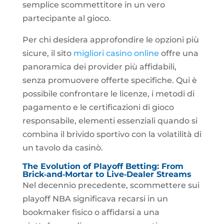
semplice scommettitore in un vero
partecipante al gioco.
Per chi desidera approfondire le opzioni più
sicure, il sito
migliori casino online
offre una
panoramica dei provider più affidabili,
senza promuovere offerte specifiche. Qui è
possibile confrontare le licenze, i metodi di
pagamento e le certificazioni di gioco
responsabile, elementi essenziali quando si
combina il brivido sportivo con la volatilità di
un tavolo da casinò.
The Evolution of Playoff Betting: From
Brick‑and‑Mortar to Live‑Dealer Streams
Nel decennio precedente, scommettere sui
playoff NBA significava recarsi in un
bookmaker fisico o affidarsi a una