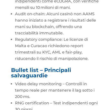
indipendenti come eCOGRA, con verifiche
mensili su 10 milioni di mani.
Audit on‑chain: Alcuni casinò non AAMS
hanno iniziato a registrare i risultati delle
mani su blockchain, offrendo una
tracciabilità immutabile.
Regulatory compliance: Le licenze di
Malta e Curacao richiedono report
trimestrali su KYC, AML e fair‑play,
riducendo il rischio di manipolazione.
Bullet list – Principali
salvaguardie
Video delay monitoring – Controlli in
tempo reale per mantenere il lag sotto i
200 ms.
RNG certification – Test indipendenti ogni
30 giorni.