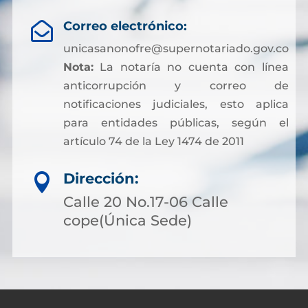
Correo electrónico:

unicasanonofre@supernotariado.gov.co
Nota:
La notaría no cuenta con línea
anticorrupción y correo de
notificaciones judiciales, esto aplica
para entidades públicas, según el
artículo 74 de la Ley 1474 de 2011
Dirección:

Calle 20 No.17-06 Calle
cope(Única Sede)