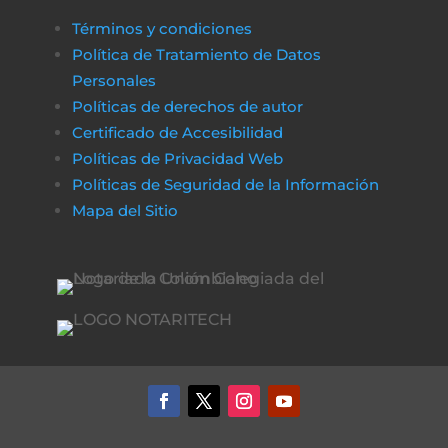
Términos y condiciones
Política de Tratamiento de Datos
Personales
Políticas de derechos de autor
Certificado de Accesibilidad
Políticas de Privacidad Web
Políticas de Seguridad de la Información
Mapa del Sitio