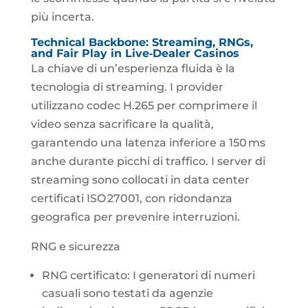
più incerta.
Technical Backbone: Streaming, RNGs,
and Fair Play in Live‑Dealer Casinos
La chiave di un’esperienza fluida è la
tecnologia di streaming. I provider
utilizzano codec H.265 per comprimere il
video senza sacrificare la qualità,
garantendo una latenza inferiore a 150 ms
anche durante picchi di traffico. I server di
streaming sono collocati in data center
certificati ISO 27001, con ridondanza
geografica per prevenire interruzioni.
RNG e sicurezza
RNG certificato: I generatori di numeri
casuali sono testati da agenzie