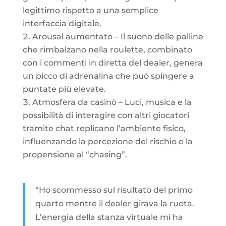
legittimo rispetto a una semplice
interfaccia digitale.
Arousal aumentato – Il suono delle palline
che rimbalzano nella roulette, combinato
con i commenti in diretta del dealer, genera
un picco di adrenalina che può spingere a
puntate più elevate.
Atmosfera da casinò – Luci, musica e la
possibilità di interagire con altri giocatori
tramite chat replicano l’ambiente fisico,
influenzando la percezione del rischio e la
propensione al “chasing”.
“Ho scommesso sul risultato del primo
quarto mentre il dealer girava la ruota.
L’energia della stanza virtuale mi ha