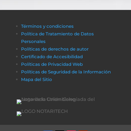
Términos y condiciones
Política de Tratamiento de Datos
Personales
Políticas de derechos de autor
Certificado de Accesibilidad
Políticas de Privacidad Web
Políticas de Seguridad de la Información
Mapa del Sitio