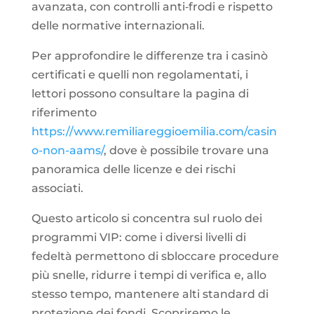
avanzata, con controlli anti‑frodi e rispetto
delle normative internazionali.
Per approfondire le differenze tra i casinò
certificati e quelli non regolamentati, i
lettori possono consultare la pagina di
riferimento
https://www.remiliareggioemilia.com/casin
o-non-aams/
, dove è possibile trovare una
panoramica delle licenze e dei rischi
associati.
Questo articolo si concentra sul ruolo dei
programmi VIP: come i diversi livelli di
fedeltà permettono di sbloccare procedure
più snelle, ridurre i tempi di verifica e, allo
stesso tempo, mantenere alti standard di
protezione dei fondi. Scopriremo le