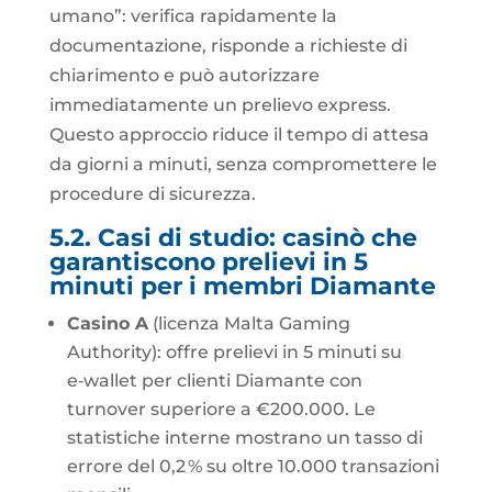
umano”: verifica rapidamente la
documentazione, risponde a richieste di
chiarimento e può autorizzare
immediatamente un prelievo express.
Questo approccio riduce il tempo di attesa
da giorni a minuti, senza compromettere le
procedure di sicurezza.
5.2. Casi di studio: casinò che
garantiscono prelievi in 5
minuti per i membri Diamante
Casino A
(licenza Malta Gaming
Authority): offre prelievi in 5 minuti su
e‑wallet per clienti Diamante con
turnover superiore a €200.000. Le
statistiche interne mostrano un tasso di
errore del 0,2 % su oltre 10.000 transazioni