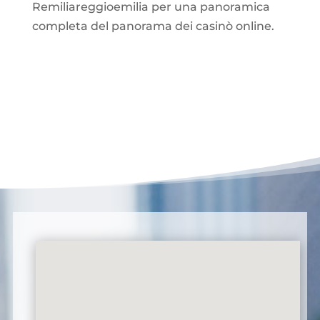
Remiliareggioemilia per una panoramica
completa del panorama dei casinò online.