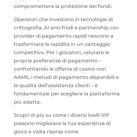
compromettere la protezione dei fondi.
Operatori che investono in tecnologie di
crittografia, AI anti‑frodi e partnership con
provider di pagamento rapidi riescono a
trasformare la rapidità in un vantaggio
competitivo. Per i giocatori, valutare le
proprie preferenze di pagamento –
confrontando le offerte di casinò non
AAMS, i metodi di pagamento disponibili e
la qualità dell’assistenza clienti – è
fondamentale per scegliere la piattaforma
più adatta.
Scopri di più su come i diversi livelli VIP
possono migliorare la tua esperienza di
gioco e visita risorse come