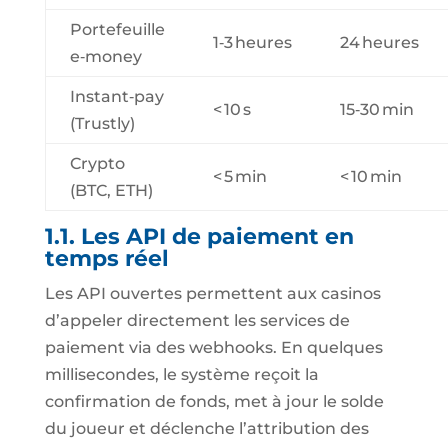
Portefeuille
1‑3 heures
24 heures
e‑money
Instant‑pay
< 10 s
15‑30 min
(Trustly)
Crypto
< 5 min
< 10 min
(BTC, ETH)
1.1. Les API de paiement en
temps réel
Les API ouvertes permettent aux casinos
d’appeler directement les services de
paiement via des webhooks. En quelques
millisecondes, le système reçoit la
confirmation de fonds, met à jour le solde
du joueur et déclenche l’attribution des