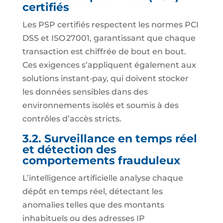
certifiés
Les PSP certifiés respectent les normes PCI
DSS et ISO 27001, garantissant que chaque
transaction est chiffrée de bout en bout.
Ces exigences s’appliquent également aux
solutions instant‑pay, qui doivent stocker
les données sensibles dans des
environnements isolés et soumis à des
contrôles d’accès stricts.
3.2. Surveillance en temps réel
et détection des
comportements frauduleux
L’intelligence artificielle analyse chaque
dépôt en temps réel, détectant les
anomalies telles que des montants
inhabituels ou des adresses IP