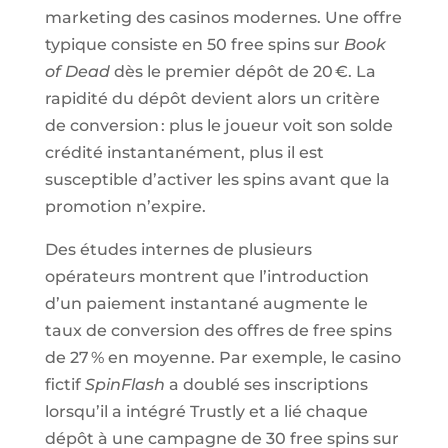
marketing des casinos modernes. Une offre
typique consiste en 50 free spins sur
Book
of Dead
dès le premier dépôt de 20 €. La
rapidité du dépôt devient alors un critère
de conversion : plus le joueur voit son solde
crédité instantanément, plus il est
susceptible d’activer les spins avant que la
promotion n’expire.
Des études internes de plusieurs
opérateurs montrent que l’introduction
d’un paiement instantané augmente le
taux de conversion des offres de free spins
de 27 % en moyenne. Par exemple, le casino
fictif
SpinFlash
a doublé ses inscriptions
lorsqu’il a intégré Trustly et a lié chaque
dépôt à une campagne de 30 free spins sur