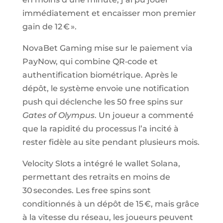
immédiatement et encaisser mon premier
gain de 12 € ».
NovaBet Gaming mise sur le paiement via
PayNow, qui combine QR‑code et
authentification biométrique. Après le
dépôt, le système envoie une notification
push qui déclenche les 50 free spins sur
Gates of Olympus
. Un joueur a commenté
que la rapidité du processus l’a incité à
rester fidèle au site pendant plusieurs mois.
Velocity Slots a intégré le wallet Solana,
permettant des retraits en moins de
30 secondes. Les free spins sont
conditionnés à un dépôt de 15 €, mais grâce
à la vitesse du réseau, les joueurs peuvent