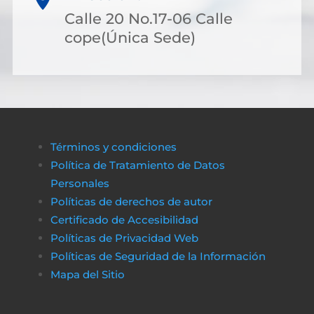
Calle 20 No.17-06 Calle
cope(Única Sede)
Términos y condiciones
Política de Tratamiento de Datos
Personales
Políticas de derechos de autor
Certificado de Accesibilidad
Políticas de Privacidad Web
Políticas de Seguridad de la Información
Mapa del Sitio