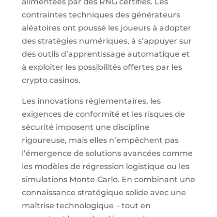
alimentées par des RNG certifiés. Les
contraintes techniques des générateurs
aléatoires ont poussé les joueurs à adopter
des stratégies numériques, à s’appuyer sur
des outils d’apprentissage automatique et
à exploiter les possibilités offertes par les
crypto casinos.
Les innovations réglementaires, les
exigences de conformité et les risques de
sécurité imposent une discipline
rigoureuse, mais elles n’empêchent pas
l’émergence de solutions avancées comme
les modèles de régression logistique ou les
simulations Monte‑Carlo. En combinant une
connaissance stratégique solide avec une
maîtrise technologique – tout en