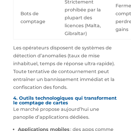
Strictement
Fermer
prohibée par la
Bots de
compt
plupart des
comptage
perdre
licences (Malta,
gains
Gibraltar)
Les opérateurs disposent de systèmes de
détection d’anomalies (taux de mise
inhabituel, temps de réponse ultra‑rapide).
Toute tentative de contournement peut
entraîner un bannissement immédiat et la
confiscation des fonds.
4. Outils technologiques qui transforment
le comptage de cartes
Le marché propose aujourd’hui une
panoplie d’applications dédiées.
Applications mobiles
: des apps comme