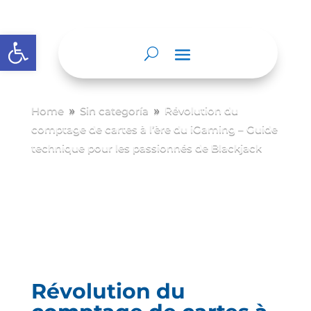
Abrir barra de herramientas
Home
Sin categoría
Révolution du
9
9
comptage de cartes à l’ère du iGaming – Guide
technique pour les passionnés de Blackjack
Révolution du