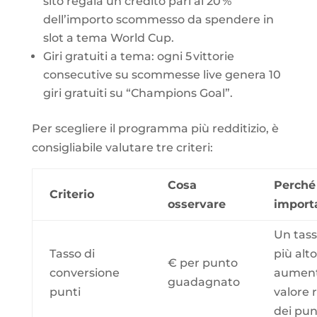
sito regala un credito pari al 20 %
dell’importo scommesso da spendere in
slot a tema World Cup.
Giri gratuiti a tema: ogni 5 vittorie
consecutive su scommesse live genera 10
giri gratuiti su “Champions Goal”.
Per scegliere il programma più redditizio, è
consigliabile valutare tre criteri:
Cosa
Perché
Criterio
osservare
import
Un tas
Tasso di
più alto
€ per punto
conversione
aument
guadagnato
punti
valore 
dei pun