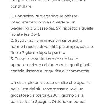
controllare:
Condizioni di wagering: le offerte
integrate tendono a richiedere un
wagering più basso (es. 5×) rispetto a quelle
isolate (es. 30×).
Scadenza: le promozioni sinergiche
hanno finestre di validità più ampie, spesso
fino a 7 giorni dopo la partita.
Trasparenza dei termini: un buon
operatore elenca chiaramente quali giochi
contribuiscono al requisito di scommessa.
Un esempio pratico: su un sito che appare
nella lista dei siti scommesse nuovi, un
giocatore deposita €200 il giorno della
partita Italia‑Spagna. Ottiene un bonus