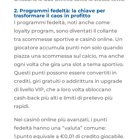
2. Programmi fedeltà: la chiave per
trasformare il caos in profitto
I programmi fedeltà, noti anche come
loyalty program, sono diventati il collante
tra scommesse sportive e casinò online. Un
giocatore accumula punti non solo quando
piazza una scommessa sul calcio, ma anche
ogni volta che gira una slot a tema sportivo.
Questi punti possono essere convertiti in
crediti, giri gratuiti o addirittura in upgrade
di livello VIP, che a loro volta sbloccano
cash‑back più alti e limiti di prelievo più
rapidi.
Nei casinò online più avanzati, i punti
fedeltà hanno una “valuta” comune:
1 punto equivale a €0,01 di credito giocabile.