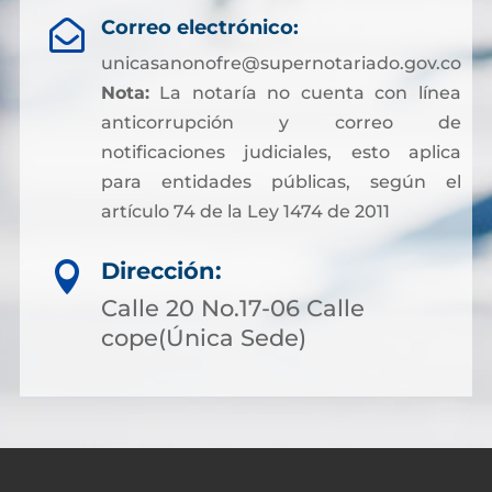
Correo electrónico:

unicasanonofre@supernotariado.gov.co
Nota:
La notaría no cuenta con línea
anticorrupción y correo de
notificaciones judiciales, esto aplica
para entidades públicas, según el
artículo 74 de la Ley 1474 de 2011
Dirección:

Calle 20 No.17-06 Calle
cope(Única Sede)