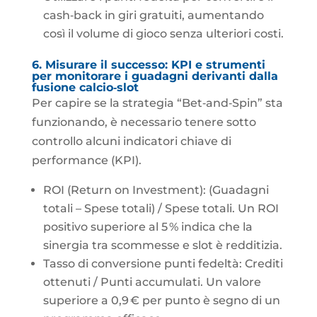
cash‑back in giri gratuiti, aumentando
così il volume di gioco senza ulteriori costi.
6. Misurare il successo: KPI e strumenti
per monitorare i guadagni derivanti dalla
fusione calcio‑slot
Per capire se la strategia “Bet‑and‑Spin” sta
funzionando, è necessario tenere sotto
controllo alcuni indicatori chiave di
performance (KPI).
ROI (Return on Investment): (Guadagni
totali – Spese totali) / Spese totali. Un ROI
positivo superiore al 5 % indica che la
sinergia tra scommesse e slot è redditizia.
Tasso di conversione punti fedeltà: Crediti
ottenuti / Punti accumulati. Un valore
superiore a 0,9 € per punto è segno di un