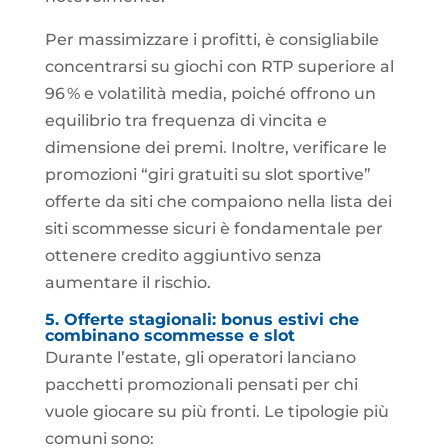
Per massimizzare i profitti, è consigliabile
concentrarsi su giochi con RTP superiore al
96 % e volatilità media, poiché offrono un
equilibrio tra frequenza di vincita e
dimensione dei premi. Inoltre, verificare le
promozioni “giri gratuiti su slot sportive”
offerte da siti che compaiono nella lista dei
siti scommesse sicuri è fondamentale per
ottenere credito aggiuntivo senza
aumentare il rischio.
5. Offerte stagionali: bonus estivi che
combinano scommesse e slot
Durante l’estate, gli operatori lanciano
pacchetti promozionali pensati per chi
vuole giocare su più fronti. Le tipologie più
comuni sono: