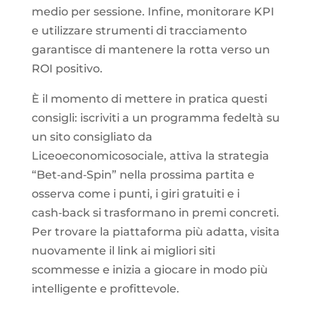
medio per sessione. Infine, monitorare KPI
e utilizzare strumenti di tracciamento
garantisce di mantenere la rotta verso un
ROI positivo.
È il momento di mettere in pratica questi
consigli: iscriviti a un programma fedeltà su
un sito consigliato da
Liceoeconomicosociale, attiva la strategia
“Bet‑and‑Spin” nella prossima partita e
osserva come i punti, i giri gratuiti e i
cash‑back si trasformano in premi concreti.
Per trovare la piattaforma più adatta, visita
nuovamente il link ai migliori siti
scommesse e inizia a giocare in modo più
intelligente e profittevole.