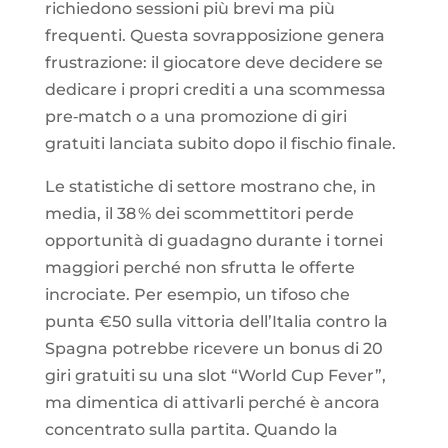
richiedono sessioni più brevi ma più
frequenti. Questa sovrapposizione genera
frustrazione: il giocatore deve decidere se
dedicare i propri crediti a una scommessa
pre‑match o a una promozione di giri
gratuiti lanciata subito dopo il fischio finale.
Le statistiche di settore mostrano che, in
media, il 38 % dei scommettitori perde
opportunità di guadagno durante i tornei
maggiori perché non sfrutta le offerte
incrociate. Per esempio, un tifoso che
punta €50 sulla vittoria dell’Italia contro la
Spagna potrebbe ricevere un bonus di 20
giri gratuiti su una slot “World Cup Fever”,
ma dimentica di attivarli perché è ancora
concentrato sulla partita. Quando la