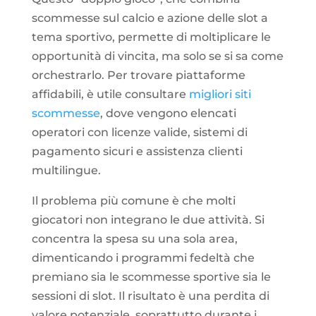
scommesse sul calcio e azione delle slot a
tema sportivo, permette di moltiplicare le
opportunità di vincita, ma solo se si sa come
orchestrarlo. Per trovare piattaforme
affidabili, è utile consultare
migliori siti
scommesse
, dove vengono elencati
operatori con licenze valide, sistemi di
pagamento sicuri e assistenza clienti
multilingue.
Il problema più comune è che molti
giocatori non integrano le due attività. Si
concentra la spesa su una sola area,
dimenticando i programmi fedeltà che
premiano sia le scommesse sportive sia le
sessioni di slot. Il risultato è una perdita di
valore potenziale, soprattutto durante i