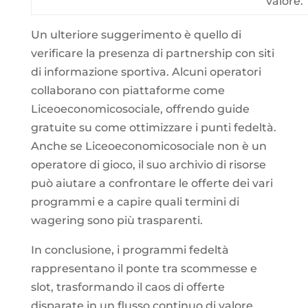
valore.
Un ulteriore suggerimento è quello di
verificare la presenza di partnership con siti
di informazione sportiva. Alcuni operatori
collaborano con piattaforme come
Liceoeconomicosociale, offrendo guide
gratuite su come ottimizzare i punti fedeltà.
Anche se Liceoeconomicosociale non è un
operatore di gioco, il suo archivio di risorse
può aiutare a confrontare le offerte dei vari
programmi e a capire quali termini di
wagering sono più trasparenti.
In conclusione, i programmi fedeltà
rappresentano il ponte tra scommesse e
slot, trasformando il caos di offerte
disparate in un flusso continuo di valore