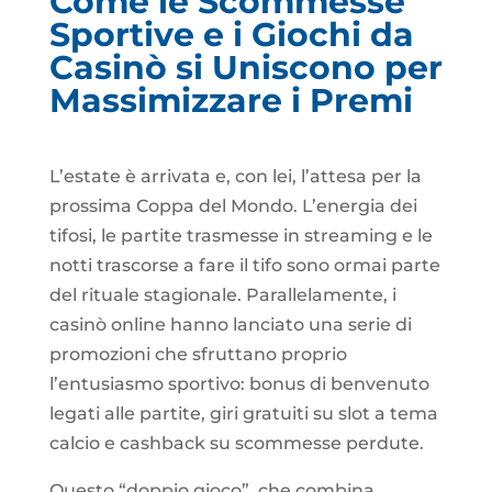
Come le Scommesse
Sportive e i Giochi da
Casinò si Uniscono per
Massimizzare i Premi
L’estate è arrivata e, con lei, l’attesa per la
prossima Coppa del Mondo. L’energia dei
tifosi, le partite trasmesse in streaming e le
notti trascorse a fare il tifo sono ormai parte
del rituale stagionale. Parallelamente, i
casinò online hanno lanciato una serie di
promozioni che sfruttano proprio
l’entusiasmo sportivo: bonus di benvenuto
legati alle partite, giri gratuiti su slot a tema
calcio e cashback su scommesse perdute.
Questo “doppio gioco”, che combina