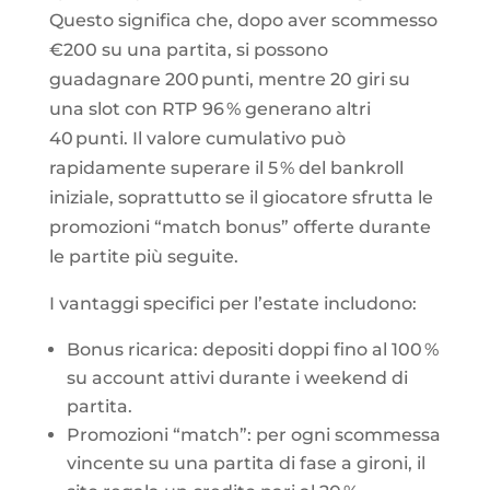
Questo significa che, dopo aver scommesso
€200 su una partita, si possono
guadagnare 200 punti, mentre 20 giri su
una slot con RTP 96 % generano altri
40 punti. Il valore cumulativo può
rapidamente superare il 5 % del bankroll
iniziale, soprattutto se il giocatore sfrutta le
promozioni “match bonus” offerte durante
le partite più seguite.
I vantaggi specifici per l’estate includono:
Bonus ricarica: depositi doppi fino al 100 %
su account attivi durante i weekend di
partita.
Promozioni “match”: per ogni scommessa
vincente su una partita di fase a gironi, il