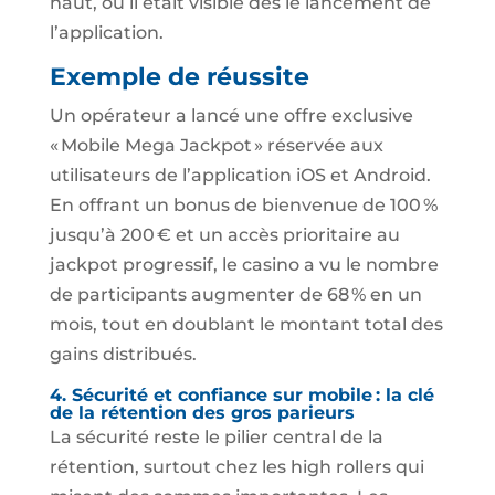
haut, où il était visible dès le lancement de
l’application.
Exemple de réussite
Un opérateur a lancé une offre exclusive
« Mobile Mega Jackpot » réservée aux
utilisateurs de l’application iOS et Android.
En offrant un bonus de bienvenue de 100 %
jusqu’à 200 € et un accès prioritaire au
jackpot progressif, le casino a vu le nombre
de participants augmenter de 68 % en un
mois, tout en doublant le montant total des
gains distribués.
4. Sécurité et confiance sur mobile : la clé
de la rétention des gros parieurs
La sécurité reste le pilier central de la
rétention, surtout chez les high rollers qui