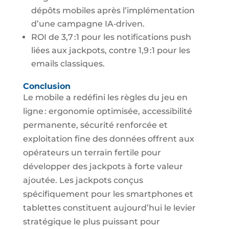
dépôts mobiles après l’implémentation
d’une campagne IA‑driven.
ROI de 3,7 :1 pour les notifications push
liées aux jackpots, contre 1,9 :1 pour les
emails classiques.
Conclusion
Le mobile a redéfini les règles du jeu en
ligne : ergonomie optimisée, accessibilité
permanente, sécurité renforcée et
exploitation fine des données offrent aux
opérateurs un terrain fertile pour
développer des jackpots à forte valeur
ajoutée. Les jackpots conçus
spécifiquement pour les smartphones et
tablettes constituent aujourd’hui le levier
stratégique le plus puissant pour