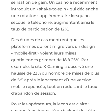
sensation de gain. Un casino a récemment
introduit un « shake‑to‑spin » qui déclenche
une rotation supplémentaire lorsqu’on
secoue le téléphone, augmentant ainsi le
taux de participation de 12 %.
Des études de cas montrent que les
plateformes qui ont migré vers un design
« mobile‑first » voient leurs mises
quotidiennes grimper de 18 à 25 %. Par
exemple, le site X‑Gaming a observé une
hausse de 22 % du nombre de mises de plus
de 5 € après le lancement d’une version
mobile repensée, tout en réduisant le taux
d’abandon de session.
Pour les opérateurs, la leçon est claire :
chaque fonctionnalité de jackpot doit être