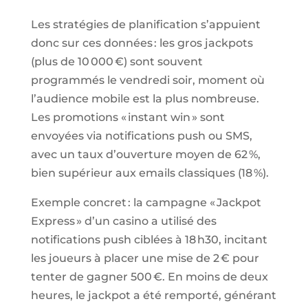
Les stratégies de planification s’appuient
donc sur ces données : les gros jackpots
(plus de 10 000 €) sont souvent
programmés le vendredi soir, moment où
l’audience mobile est la plus nombreuse.
Les promotions « instant win » sont
envoyées via notifications push ou SMS,
avec un taux d’ouverture moyen de 62 %,
bien supérieur aux emails classiques (18 %).
Exemple concret : la campagne « Jackpot
Express » d’un casino a utilisé des
notifications push ciblées à 18 h30, incitant
les joueurs à placer une mise de 2 € pour
tenter de gagner 500 €. En moins de deux
heures, le jackpot a été remporté, générant