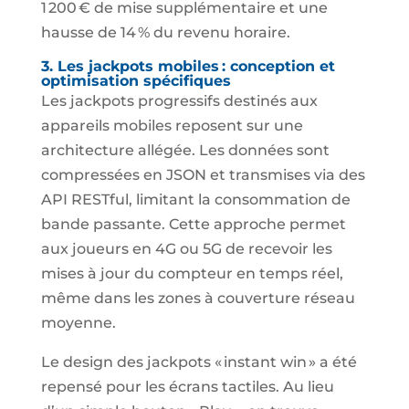
1 200 € de mise supplémentaire et une
hausse de 14 % du revenu horaire.
3. Les jackpots mobiles : conception et
optimisation spécifiques
Les jackpots progressifs destinés aux
appareils mobiles reposent sur une
architecture allégée. Les données sont
compressées en JSON et transmises via des
API RESTful, limitant la consommation de
bande passante. Cette approche permet
aux joueurs en 4G ou 5G de recevoir les
mises à jour du compteur en temps réel,
même dans les zones à couverture réseau
moyenne.
Le design des jackpots « instant win » a été
repensé pour les écrans tactiles. Au lieu