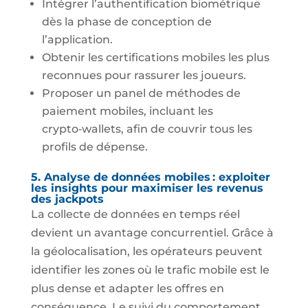
Intégrer l’authentification biométrique
dès la phase de conception de
l’application.
Obtenir les certifications mobiles les plus
reconnues pour rassurer les joueurs.
Proposer un panel de méthodes de
paiement mobiles, incluant les
crypto‑wallets, afin de couvrir tous les
profils de dépense.
5. Analyse de données mobiles : exploiter
les insights pour maximiser les revenus
des jackpots
La collecte de données en temps réel
devient un avantage concurrentiel. Grâce à
la géolocalisation, les opérateurs peuvent
identifier les zones où le trafic mobile est le
plus dense et adapter les offres en
conséquence. Le suivi du comportement