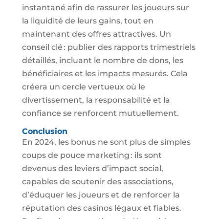
instantané afin de rassurer les joueurs sur
la liquidité de leurs gains, tout en
maintenant des offres attractives. Un
conseil clé : publier des rapports trimestriels
détaillés, incluant le nombre de dons, les
bénéficiaires et les impacts mesurés. Cela
créera un cercle vertueux où le
divertissement, la responsabilité et la
confiance se renforcent mutuellement.
Conclusion
En 2024, les bonus ne sont plus de simples
coups de pouce marketing : ils sont
devenus des leviers d’impact social,
capables de soutenir des associations,
d’éduquer les joueurs et de renforcer la
réputation des casinos légaux et fiables.