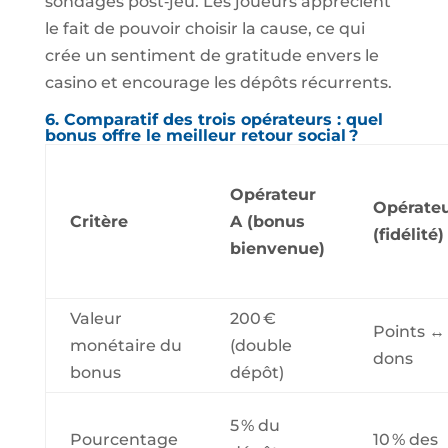
sondages post‑jeu. Les joueurs apprécient
le fait de pouvoir choisir la cause, ce qui
crée un sentiment de gratitude envers le
casino et encourage les dépôts récurrents.
6. Comparatif des trois opérateurs : quel
bonus offre le meilleur retour social ?
Opérateur
Opérateu
Critère
A (bonus
(fidélité)
bienvenue)
Valeur
200 €
Points ↔ 
monétaire du
(double
dons
bonus
dépôt)
5 % du
Pourcentage
10 % des