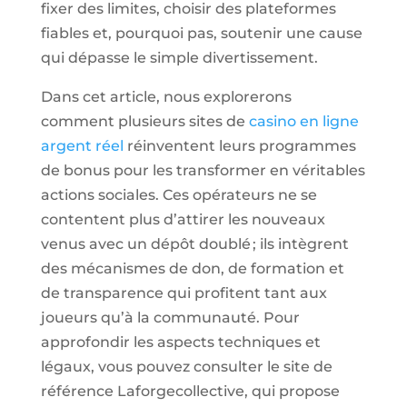
fixer des limites, choisir des plateformes
fiables et, pourquoi pas, soutenir une cause
qui dépasse le simple divertissement.
Dans cet article, nous explorerons
comment plusieurs sites de
casino en ligne
argent réel
réinventent leurs programmes
de bonus pour les transformer en véritables
actions sociales. Ces opérateurs ne se
contentent plus d’attirer les nouveaux
venus avec un dépôt doublé ; ils intègrent
des mécanismes de don, de formation et
de transparence qui profitent tant aux
joueurs qu’à la communauté. Pour
approfondir les aspects techniques et
légaux, vous pouvez consulter le site de
référence Laforgecollective, qui propose