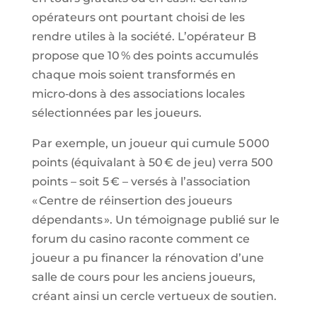
opérateurs ont pourtant choisi de les
rendre utiles à la société. L’opérateur B
propose que 10 % des points accumulés
chaque mois soient transformés en
micro‑dons à des associations locales
sélectionnées par les joueurs.
Par exemple, un joueur qui cumule 5 000
points (équivalant à 50 € de jeu) verra 500
points – soit 5 € – versés à l’association
« Centre de réinsertion des joueurs
dépendants ». Un témoignage publié sur le
forum du casino raconte comment ce
joueur a pu financer la rénovation d’une
salle de cours pour les anciens joueurs,
créant ainsi un cercle vertueux de soutien.