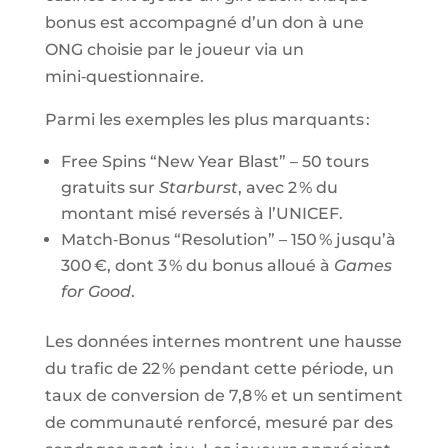
bonus est accompagné d’un don à une
ONG choisie par le joueur via un
mini‑questionnaire.
Parmi les exemples les plus marquants :
Free Spins “New Year Blast” – 50 tours
gratuits sur
Starburst
, avec 2 % du
montant misé reversés à l’UNICEF.
Match‑Bonus “Resolution” – 150 % jusqu’à
300 €, dont 3 % du bonus alloué à
Games
for Good
.
Les données internes montrent une hausse
du trafic de 22 % pendant cette période, un
taux de conversion de 7,8 % et un sentiment
de communauté renforcé, mesuré par des