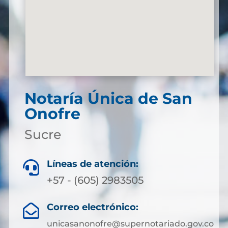
Notaría Única de San
Onofre
Sucre
Líneas de atención:

+57 - (605) 2983505
Correo electrónico:

unicasanonofre@supernotariado.gov.co