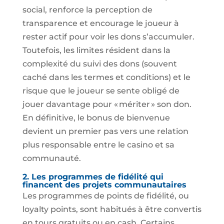
social, renforce la perception de
transparence et encourage le joueur à
rester actif pour voir les dons s’accumuler.
Toutefois, les limites résident dans la
complexité du suivi des dons (souvent
caché dans les termes et conditions) et le
risque que le joueur se sente obligé de
jouer davantage pour « mériter » son don.
En définitive, le bonus de bienvenue
devient un premier pas vers une relation
plus responsable entre le casino et sa
communauté.
2. Les programmes de fidélité qui
financent des projets communautaires
Les programmes de points de fidélité, ou
loyalty points, sont habitués à être convertis
en tours gratuits ou en cash. Certains