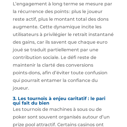
L’engagement à long terme se mesure par
la récurrence des points : plus le joueur
reste actif, plus le montant total des dons
augmente. Cette dynamique incite les
utilisateurs à privilégier le retrait instantané
des gains, car ils savent que chaque euro
joué se traduit partiellement par une
contribution sociale. Le défi reste de
maintenir la clarté des conversions
points‑dons, afin d’éviter toute confusion
qui pourrait entamer la confiance du
joueur.
3. Les tournois à enjeu caritatif : le pari
qui fait du bien
Les tournois de machines à sous ou de
poker sont souvent organisés autour d’un
prize pool attractif. Certains casinos ont