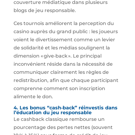
couverture médiatique dans plusieurs
blogs de jeu responsable.
Ces tournois améliorent la perception du
casino auprès du grand public : les joueurs
voient le divertissement comme un levier
de solidarité et les médias soulignent la
dimension « give‑back ». Le principal
inconvénient réside dans la nécessité de
communiquer clairement les règles de
redistribution, afin que chaque participant
comprenne comment son inscription
alimente le don.
4. Les bonus “cash‑back” réinvestis dans
l’éducation du jeu responsable
Le cashback classique rembourse un
pourcentage des pertes nettes (souvent