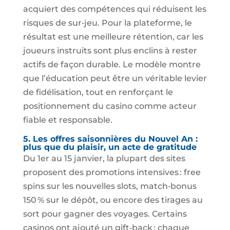
acquiert des compétences qui réduisent les
risques de sur‑jeu. Pour la plateforme, le
résultat est une meilleure rétention, car les
joueurs instruits sont plus enclins à rester
actifs de façon durable. Le modèle montre
que l’éducation peut être un véritable levier
de fidélisation, tout en renforçant le
positionnement du casino comme acteur
fiable et responsable.
5. Les offres saisonnières du Nouvel An :
plus que du plaisir, un acte de gratitude
Du 1er au 15 janvier, la plupart des sites
proposent des promotions intensives : free
spins sur les nouvelles slots, match‑bonus
150 % sur le dépôt, ou encore des tirages au
sort pour gagner des voyages. Certains
casinos ont ajouté un gift‑back : chaque