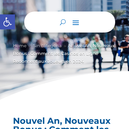
Abrir barra de herramientas
Home
Sin categoría
Nouvel An, Nouveaux
9
9
Bonus : Comment les Casinos en Ligne
Redonnent aux Joueurs en 2024
Nouvel An, Nouveaux