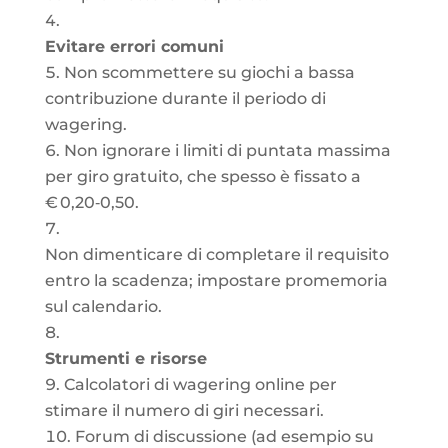
Evitare errori comuni
Non scommettere su giochi a bassa
contribuzione durante il periodo di
wagering.
Non ignorare i limiti di puntata massima
per giro gratuito, che spesso è fissato a
€ 0,20‑0,50.
Non dimenticare di completare il requisito
entro la scadenza; impostare promemoria
sul calendario.
Strumenti e risorse
Calcolatori di wagering online per
stimare il numero di giri necessari.
Forum di discussione (ad esempio su