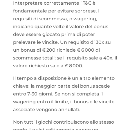
Interpretare correttamente i T&C è
fondamentale per evitare sorprese. I
requisiti di scommessa, o wagering,
indicano quante volte il valore del bonus
deve essere giocato prima di poter
prelevare le vincite. Un requisito di 30x su
un bonus di € 200 richiede € 6 000 di
scommesse totali; se il requisito sale a 40x, il
valore richiesto sale a € 8 000.
Il tempo a disposizione è un altro elemento
chiave: la maggior parte dei bonus scade
entro 7‑30 giorni. Se non si completa il
wagering entro il limite, il bonus e le vincite
associate vengono annullati.
Non tutti i giochi contribuiscono allo stesso
modo. Le slot solitamente hanno un