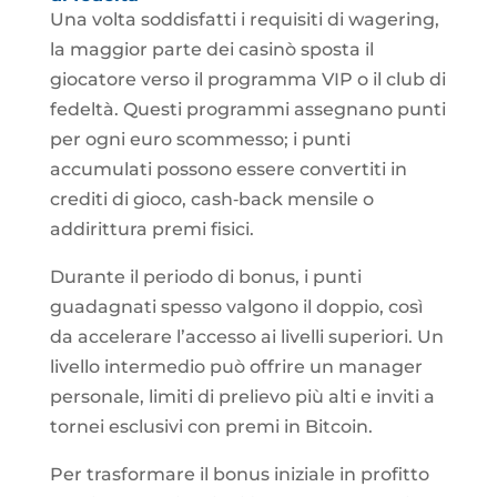
Una volta soddisfatti i requisiti di wagering,
la maggior parte dei casinò sposta il
giocatore verso il programma VIP o il club di
fedeltà. Questi programmi assegnano punti
per ogni euro scommesso; i punti
accumulati possono essere convertiti in
crediti di gioco, cash‑back mensile o
addirittura premi fisici.
Durante il periodo di bonus, i punti
guadagnati spesso valgono il doppio, così
da accelerare l’accesso ai livelli superiori. Un
livello intermedio può offrire un manager
personale, limiti di prelievo più alti e inviti a
tornei esclusivi con premi in Bitcoin.
Per trasformare il bonus iniziale in profitto