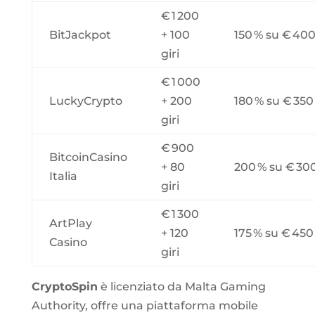
€ 1 200
BitJackpot
+ 100
150 % su € 40
giri
€ 1 000
LuckyCrypto
+ 200
180 % su € 350
giri
€ 900
BitcoinCasino
+ 80
200 % su € 30
Italia
giri
€ 1 300
ArtPlay
+ 120
175 % su € 450
Casino
giri
CryptoSpin
è licenziato da Malta Gaming
Authority, offre una piattaforma mobile