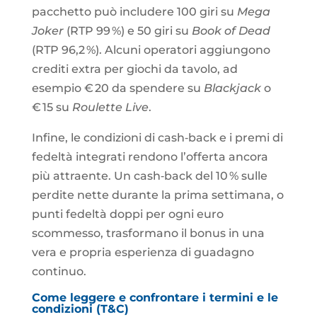
pacchetto può includere 100 giri su
Mega
Joker
(RTP 99 %) e 50 giri su
Book of Dead
(RTP 96,2 %). Alcuni operatori aggiungono
crediti extra per giochi da tavolo, ad
esempio € 20 da spendere su
Blackjack
o
€ 15 su
Roulette Live
.
Infine, le condizioni di cash‑back e i premi di
fedeltà integrati rendono l’offerta ancora
più attraente. Un cash‑back del 10 % sulle
perdite nette durante la prima settimana, o
punti fedeltà doppi per ogni euro
scommesso, trasformano il bonus in una
vera e propria esperienza di guadagno
continuo.
Come leggere e confrontare i termini e le
condizioni (T&C)