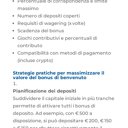
Percentuale di corrispondenza e limite
massimo
Numero di depositi coperti
Requisiti di wagering (x volte)
Scadenza del bonus
Giochi contributivi e percentuali di
contributo
Compatibilità con metodi di pagamento
(incluse crypto)
Strategie pratiche per massimizzare il
valore del bonus di benvenuto
Pianificazione dei depositi
Suddividere il capitale iniziale in più tranche
permette di attivare tutti i bonus di
deposito. Ad esempio, con € 500 a
disposizione, si può depositare € 200, € 150