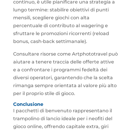
continuo, è utile pianificare una strategia a
lungo termine: stabilire obiettivi di punti
mensili, scegliere giochi con alta
percentuale di contributo al wagering e
sfruttare le promozioni ricorrenti (reload
bonus, cash‑back settimanale).
Consultare risorse come Artphototravel può
aiutare a tenere traccia delle offerte attive
e a confrontare i programmi fedeltà dei
diversi operatori, garantendo che la scelta
rimanga sempre orientata al valore più alto
per il proprio stile di gioco.
Conclusione
I pacchetti di benvenuto rappresentano il
trampolino di lancio ideale per i neofiti del
gioco online, offrendo capitale extra, giri