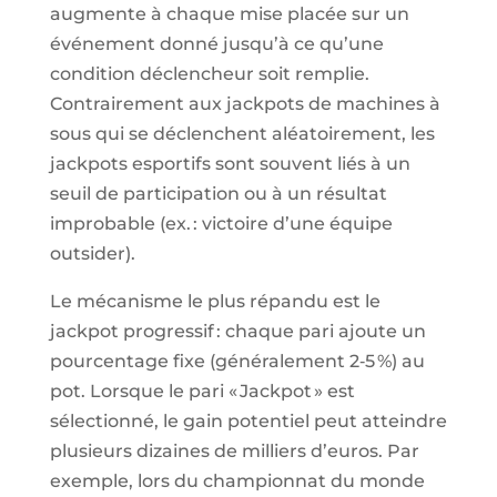
augmente à chaque mise placée sur un
événement donné jusqu’à ce qu’une
condition déclencheur soit remplie.
Contrairement aux jackpots de machines à
sous qui se déclenchent aléatoirement, les
jackpots esportifs sont souvent liés à un
seuil de participation ou à un résultat
improbable (ex. : victoire d’une équipe
outsider).
Le mécanisme le plus répandu est le
jackpot progressif : chaque pari ajoute un
pourcentage fixe (généralement 2‑5 %) au
pot. Lorsque le pari « Jackpot » est
sélectionné, le gain potentiel peut atteindre
plusieurs dizaines de milliers d’euros. Par
exemple, lors du championnat du monde