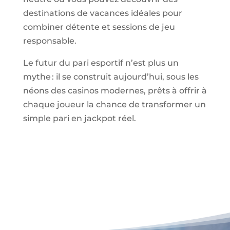
destinations de vacances idéales pour
combiner détente et sessions de jeu
responsable.
Le futur du pari esportif n’est plus un
mythe : il se construit aujourd’hui, sous les
néons des casinos modernes, prêts à offrir à
chaque joueur la chance de transformer un
simple pari en jackpot réel.