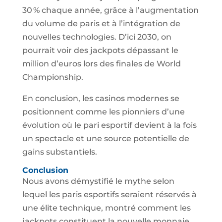
30 % chaque année, grâce à l’augmentation
du volume de paris et à l’intégration de
nouvelles technologies. D’ici 2030, on
pourrait voir des jackpots dépassant le
million d’euros lors des finales de World
Championship.
En conclusion, les casinos modernes se
positionnent comme les pionniers d’une
évolution où le pari esportif devient à la fois
un spectacle et une source potentielle de
gains substantiels.
Conclusion
Nous avons démystifié le mythe selon
lequel les paris esportifs seraient réservés à
une élite technique, montré comment les
jackpots constituent la nouvelle monnaie