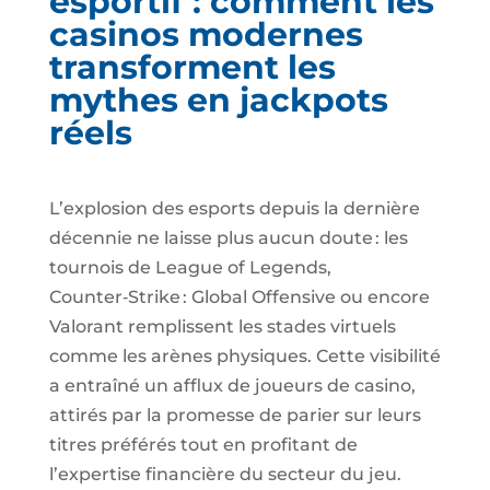
esportif : comment les
casinos modernes
transforment les
mythes en jackpots
réels
L’explosion des esports depuis la dernière
décennie ne laisse plus aucun doute : les
tournois de League of Legends,
Counter‑Strike : Global Offensive ou encore
Valorant remplissent les stades virtuels
comme les arènes physiques. Cette visibilité
a entraîné un afflux de joueurs de casino,
attirés par la promesse de parier sur leurs
titres préférés tout en profitant de
l’expertise financière du secteur du jeu.