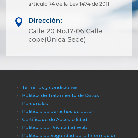
artículo 74 de la Ley 1474 de 2011
Dirección:

Calle 20 No.17-06 Calle
cope(Única Sede)
Términos y condiciones
Política de Tratamiento de Datos
Personales
Políticas de derechos de autor
Certificado de Accesibilidad
Políticas de Privacidad Web
Políticas de Seguridad de la Información