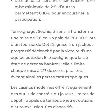
Mise de base : certains casinos fixent une
mise minimale de 2 €, d’autres
permettent 0,10 € pour encourager la
participation.
Témoignage : Sophie, 34 ans, a transformé
une mise de 3 € en un gain de 78 000 € lors
d’un tournoi de Dota 2, grâce à un jackpot
progressif déclenché par la victoire d’une
équipe outsider. Elle souligne que la clé
était de gérer sa bankroll : elle a limité
chaque mise à 2 % de son capital total,
évitant ainsi les pertes catastrophiques.
Les casinos modernes offrent également
des outils de contrôle du joueur : limites de
dépôt, rappels de temps de jeu et options
d’auto‑exclusion. Ces dispositifs