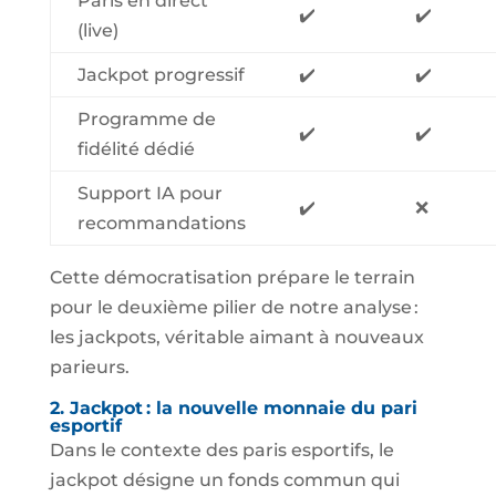
Paris en direct
✔️
✔️
(live)
Jackpot progressif
✔️
✔️
Programme de
✔️
✔️
fidélité dédié
Support IA pour
✔️
❌
recommandations
Cette démocratisation prépare le terrain
pour le deuxième pilier de notre analyse :
les jackpots, véritable aimant à nouveaux
parieurs.
2. Jackpot : la nouvelle monnaie du pari
esportif
Dans le contexte des paris esportifs, le
jackpot désigne un fonds commun qui