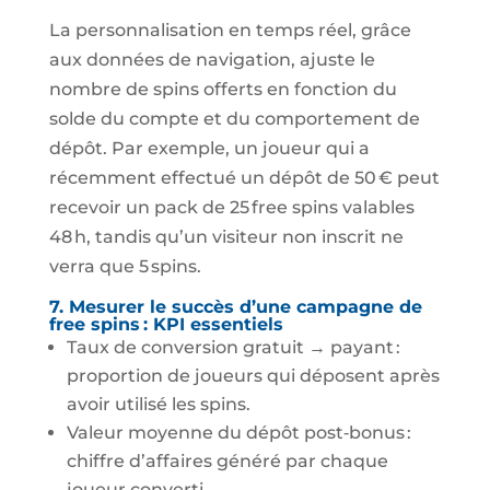
La personnalisation en temps réel, grâce
aux données de navigation, ajuste le
nombre de spins offerts en fonction du
solde du compte et du comportement de
dépôt. Par exemple, un joueur qui a
récemment effectué un dépôt de 50 € peut
recevoir un pack de 25 free spins valables
48 h, tandis qu’un visiteur non inscrit ne
verra que 5 spins.
7. Mesurer le succès d’une campagne de
free spins : KPI essentiels
Taux de conversion gratuit → payant :
proportion de joueurs qui déposent après
avoir utilisé les spins.
Valeur moyenne du dépôt post‑bonus :
chiffre d’affaires généré par chaque
joueur converti.