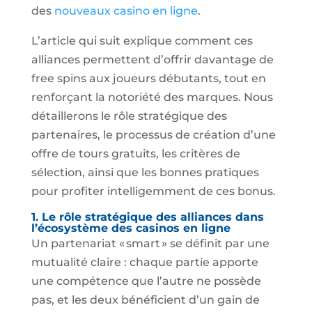
des
nouveaux casino en ligne
.
L’article qui suit explique comment ces
alliances permettent d’offrir davantage de
free spins aux joueurs débutants, tout en
renforçant la notoriété des marques. Nous
détaillerons le rôle stratégique des
partenaires, le processus de création d’une
offre de tours gratuits, les critères de
sélection, ainsi que les bonnes pratiques
pour profiter intelligemment de ces bonus.
1. Le rôle stratégique des alliances dans
l’écosystème des casinos en ligne
Un partenariat « smart » se définit par une
mutualité claire : chaque partie apporte
une compétence que l’autre ne possède
pas, et les deux bénéficient d’un gain de