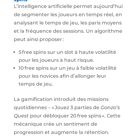
L’intelligence artificielle permet aujourd’hui
de segmenter les joueurs en temps réel, en
analysant le temps de jeu, les paris moyens
et la fréquence des sessions. Un algorithme
peut ainsi proposer :
5 free spins sur un slot à haute volatilité
pour les joueurs à haut risque.
10 free spins sur un jeu à faible volatilité
pour les novices afin d’allonger leur
temps de jeu.
La gamification introduit des missions
quotidiennes – « Jouez 3 parties de
Gonzo’s
Quest
pour débloquer 20 free spins ». Cette
mécanique crée un sentiment de
progression et augmente la rétention.