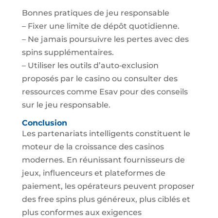
Bonnes pratiques de jeu responsable
– Fixer une limite de dépôt quotidienne.
– Ne jamais poursuivre les pertes avec des
spins supplémentaires.
– Utiliser les outils d’auto‑exclusion
proposés par le casino ou consulter des
ressources comme Esav pour des conseils
sur le jeu responsable.
Conclusion
Les partenariats intelligents constituent le
moteur de la croissance des casinos
modernes. En réunissant fournisseurs de
jeux, influenceurs et plateformes de
paiement, les opérateurs peuvent proposer
des free spins plus généreux, plus ciblés et
plus conformes aux exigences