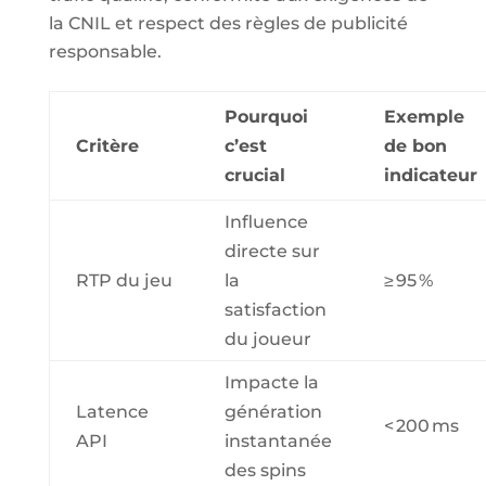
la CNIL et respect des règles de publicité
responsable.
Pourquoi
Exemple
Critère
c’est
de bon
crucial
indicateur
Influence
directe sur
RTP du jeu
la
≥ 95 %
satisfaction
du joueur
Impacte la
Latence
génération
< 200 ms
API
instantanée
des spins