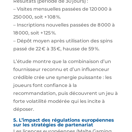
Résultats (période de 30 jours) :
– Visites mensuelles passées de 120 000 à
250 000, soit + 108 %.
– Inscriptions nouvelles passées de 8 000 à
18 000, soit + 125 %.
– Dépôt moyen après utilisation des spins
passé de 22 € à 35 €, hausse de 59 %.
L’étude montre que la combinaison d’un
fournisseur reconnu et d’un influenceur
crédible crée une synergie puissante : les
joueurs font confiance à la
recommandation, puis découvrent un jeu à
forte volatilité modérée qui les incite à
déposer.
5. L’impact des régulations européennes
sur les stratégies de partenariat
Les licences européennes (Malte Gaming