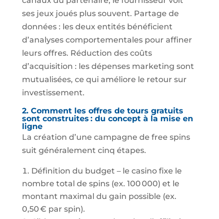
canaux du partenaire, le fournisseur voit
ses jeux joués plus souvent. Partage de
données : les deux entités bénéficient
d’analyses comportementales pour affiner
leurs offres. Réduction des coûts
d’acquisition : les dépenses marketing sont
mutualisées, ce qui améliore le retour sur
investissement.
2. Comment les offres de tours gratuits
sont construites : du concept à la mise en
ligne
La création d’une campagne de free spins
suit généralement cinq étapes.
Définition du budget – le casino fixe le
nombre total de spins (ex. 100 000) et le
montant maximal du gain possible (ex.
0,50 € par spin).