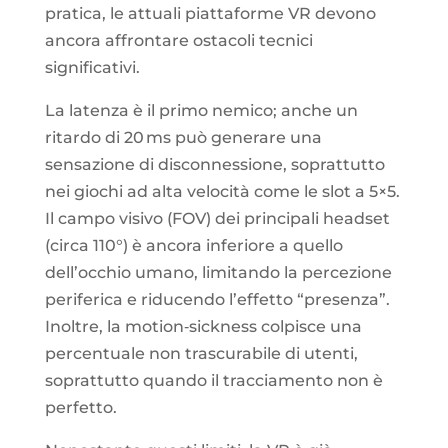
pratica, le attuali piattaforme VR devono
ancora affrontare ostacoli tecnici
significativi.
La latenza è il primo nemico; anche un
ritardo di 20 ms può generare una
sensazione di disconnessione, soprattutto
nei giochi ad alta velocità come le slot a 5×5.
Il campo visivo (FOV) dei principali headset
(circa 110°) è ancora inferiore a quello
dell’occhio umano, limitando la percezione
periferica e riducendo l’effetto “presenza”.
Inoltre, la motion‑sickness colpisce una
percentuale non trascurabile di utenti,
soprattutto quando il tracciamento non è
perfetto.