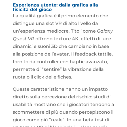
Esperienza utente: dalla grafica alla
fisicità del gioco
La qualità grafica è il primo elemento che
distingue una slot VR di alto livello da
un’esperienza mediocre. Titoli come
Galaxy
Quest VR
offrono texture 4K, effetti di luce
dinamici e suoni 3D che cambiano in base
alla posizione dell’avatar. Il feedback tattile,
fornito da controller con haptic avanzato,
permette di “sentire” la vibrazione della
ruota o il click delle fiches.
Queste caratteristiche hanno un impatto
diretto sulla percezione del rischio: studi di
usabilità mostrano che i giocatori tendono a
scommettere di più quando percepiscono il
gioco come più “reale”. In una beta test di