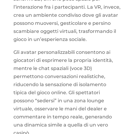
l’interazione fra i partecipanti. La VR, invece,
crea un ambiente condiviso dove gli avatar
possono muoversi, gesticolare e persino
scambiare oggetti virtuali, trasformando il
gioco in un’esperienza sociale.
Gli avatar personalizzabili consentono ai
giocatori di esprimere la propria identità,
mentre le chat spaziali (voce 3D)
permettono conversazioni realistiche,
riducendo la sensazione di isolamento
tipica del gioco online. Gli spettatori
possono “sedersi” in una zona lounge
virtuale, osservare le mani del dealer e
commentare in tempo reale, generando
una dinamica simile a quella di un vero
casinò.