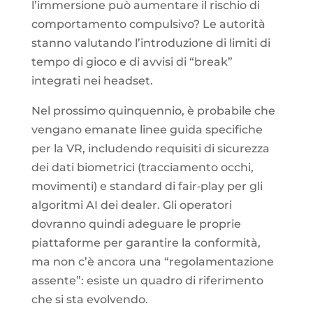
l’immersione può aumentare il rischio di
comportamento compulsivo? Le autorità
stanno valutando l’introduzione di limiti di
tempo di gioco e di avvisi di “break”
integrati nei headset.
Nel prossimo quinquennio, è probabile che
vengano emanate linee guida specifiche
per la VR, includendo requisiti di sicurezza
dei dati biometrici (tracciamento occhi,
movimenti) e standard di fair‑play per gli
algoritmi AI dei dealer. Gli operatori
dovranno quindi adeguare le proprie
piattaforme per garantire la conformità,
ma non c’è ancora una “regolamentazione
assente”: esiste un quadro di riferimento
che si sta evolvendo.