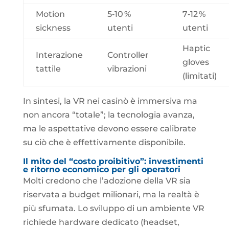
Motion
5‑10 %
7‑12 %
sickness
utenti
utenti
Haptic
Interazione
Controller
gloves
tattile
vibrazioni
(limitati)
In sintesi, la VR nei casinò è immersiva ma
non ancora “totale”; la tecnologia avanza,
ma le aspettative devono essere calibrate
su ciò che è effettivamente disponibile.
Il mito del “costo proibitivo”: investimenti
e ritorno economico per gli operatori
Molti credono che l’adozione della VR sia
riservata a budget milionari, ma la realtà è
più sfumata. Lo sviluppo di un ambiente VR
richiede hardware dedicato (headset,