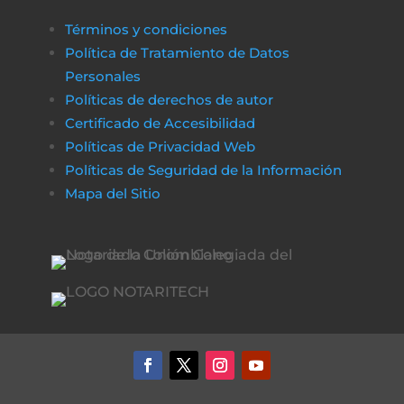
Términos y condiciones
Política de Tratamiento de Datos
Personales
Políticas de derechos de autor
Certificado de Accesibilidad
Políticas de Privacidad Web
Políticas de Seguridad de la Información
Mapa del Sitio