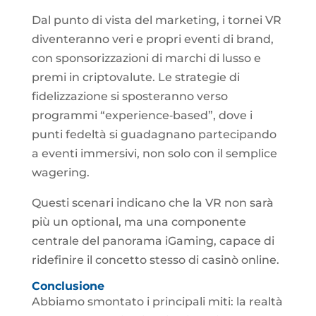
Dal punto di vista del marketing, i tornei VR
diventeranno veri e propri eventi di brand,
con sponsorizzazioni di marchi di lusso e
premi in criptovalute. Le strategie di
fidelizzazione si sposteranno verso
programmi “experience‑based”, dove i
punti fedeltà si guadagnano partecipando
a eventi immersivi, non solo con il semplice
wagering.
Questi scenari indicano che la VR non sarà
più un optional, ma una componente
centrale del panorama iGaming, capace di
ridefinire il concetto stesso di casinò online.
Conclusione
Abbiamo smontato i principali miti: la realtà