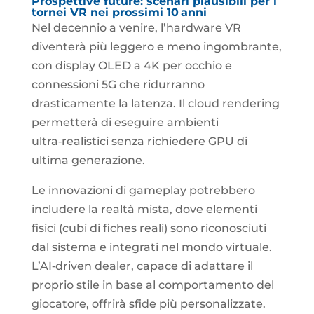
Prospettive future: scenari plausibili per i
tornei VR nei prossimi 10 anni
Nel decennio a venire, l’hardware VR
diventerà più leggero e meno ingombrante,
con display OLED a 4K per occhio e
connessioni 5G che ridurranno
drasticamente la latenza. Il cloud rendering
permetterà di eseguire ambienti
ultra‑realistici senza richiedere GPU di
ultima generazione.
Le innovazioni di gameplay potrebbero
includere la realtà mista, dove elementi
fisici (cubi di fiches reali) sono riconosciuti
dal sistema e integrati nel mondo virtuale.
L’AI‑driven dealer, capace di adattare il
proprio stile in base al comportamento del
giocatore, offrirà sfide più personalizzate.