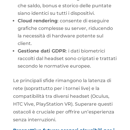
che saldo, bonus e storico delle puntate
siano identici su tutti i dispositivi.
Cloud rendering
: consente di eseguire
grafiche complesse su server, riducendo
la necessità di hardware potente sul
client.
Gestione dati GDPR
: i dati biometrici
raccolti dal headset sono criptati e trattati
secondo le normative europee.
Le principali sfide rimangono la latenza di
rete (soprattutto per i tornei live) e la
compatibilità tra diversi headset (Oculus,
HTC Vive, PlayStation VR). Superare questi
ostacoli è cruciale per offrire un’esperienza
senza interruzioni.