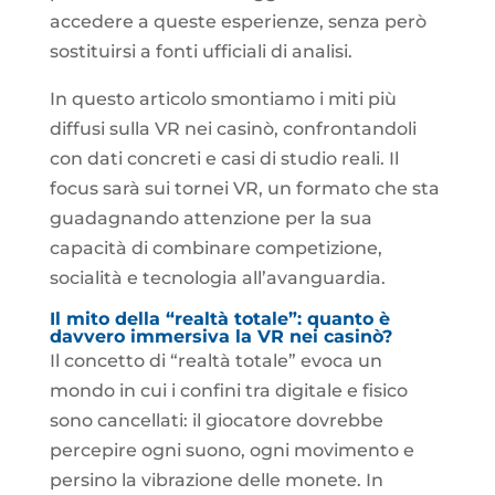
accedere a queste esperienze, senza però
sostituirsi a fonti ufficiali di analisi.
In questo articolo smontiamo i miti più
diffusi sulla VR nei casinò, confrontandoli
con dati concreti e casi di studio reali. Il
focus sarà sui tornei VR, un formato che sta
guadagnando attenzione per la sua
capacità di combinare competizione,
socialità e tecnologia all’avanguardia.
Il mito della “realtà totale”: quanto è
davvero immersiva la VR nei casinò?
Il concetto di “realtà totale” evoca un
mondo in cui i confini tra digitale e fisico
sono cancellati: il giocatore dovrebbe
percepire ogni suono, ogni movimento e
persino la vibrazione delle monete. In