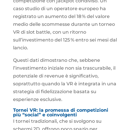
competizione con jackpot condiviso. Un
caso studio di un operatore europeo ha
registrato un aumento del 18 % del valore
medio delle scommesse durante un torneo
VR di slot battle, con un ritorno
sull’investimento del 125 % entro sei mesi dal
lancio.
Questi dati dimostrano che, sebbene
l’investimento iniziale non sia trascurabile, il
potenziale di revenue è significativo,
soprattutto quando la VR è integrata in una
strategia di fidelizzazione basata su
esperienze esclusive.
Tornei VR: la promessa di competizioni
più “social” e coinvolgenti
I tornei tradizionali, che si svolgono su
schermi 2D, offrono poco spazio per