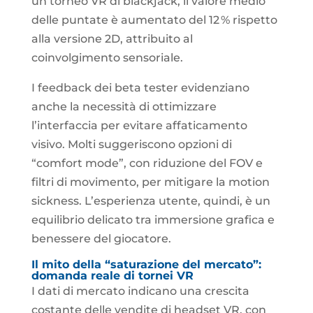
un torneo VR di blackjack, il valore medio
delle puntate è aumentato del 12 % rispetto
alla versione 2D, attribuito al
coinvolgimento sensoriale.
I feedback dei beta tester evidenziano
anche la necessità di ottimizzare
l’interfaccia per evitare affaticamento
visivo. Molti suggeriscono opzioni di
“comfort mode”, con riduzione del FOV e
filtri di movimento, per mitigare la motion
sickness. L’esperienza utente, quindi, è un
equilibrio delicato tra immersione grafica e
benessere del giocatore.
Il mito della “saturazione del mercato”:
domanda reale di tornei VR
I dati di mercato indicano una crescita
costante delle vendite di headset VR, con