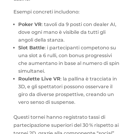
Esempi concreti includono:
Poker VR
: tavoli da 9 posti con dealer AI,
dove ogni mano è visibile da tutti gli
angoli della stanza.
Slot Battle
: i partecipanti competono su
una slot a 6 rulli, con bonus progressivi
che aumentano in base al numero di spin
simultanei.
Roulette Live VR
: la pallina è tracciata in
3D, e gli spettatori possono osservare il
giro da diverse prospettive, creando un
vero senso di suspense.
Questi tornei hanno registrato tassi di
partecipazione superiori del 30 % rispetto ai
tornei 2D, grazie alla componente “social”