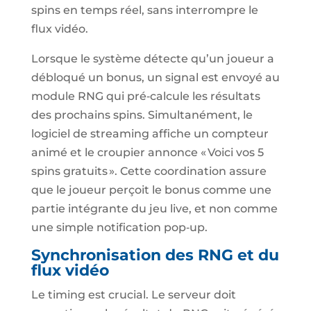
spins en temps réel, sans interrompre le
flux vidéo.
Lorsque le système détecte qu’un joueur a
débloqué un bonus, un signal est envoyé au
module RNG qui pré‑calcule les résultats
des prochains spins. Simultanément, le
logiciel de streaming affiche un compteur
animé et le croupier annonce « Voici vos 5
spins gratuits ». Cette coordination assure
que le joueur perçoit le bonus comme une
partie intégrante du jeu live, et non comme
une simple notification pop‑up.
Synchronisation des RNG et du
flux vidéo
Le timing est crucial. Le serveur doit