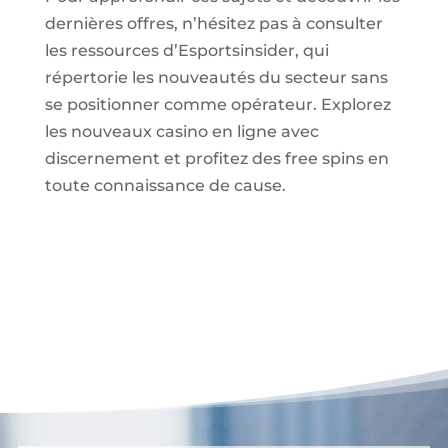
dernières offres, n’hésitez pas à consulter
les ressources d’Esportsinsider, qui
répertorie les nouveautés du secteur sans
se positionner comme opérateur. Explorez
les nouveaux casino en ligne avec
discernement et profitez des free spins en
toute connaissance de cause.