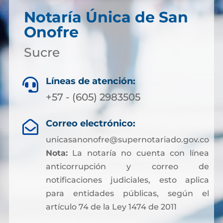
Notaría Única de San
Onofre
Sucre
Líneas de atención:

+57 - (605) 2983505
Correo electrónico:

unicasanonofre@supernotariado.gov.co
Nota:
La notaría no cuenta con línea
anticorrupción y correo de
notificaciones judiciales, esto aplica
para entidades públicas, según el
artículo 74 de la Ley 1474 de 2011