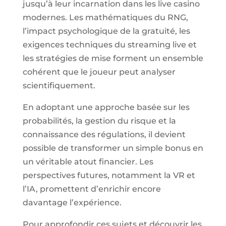
jusqu’à leur incarnation dans les live casino
modernes. Les mathématiques du RNG,
l’impact psychologique de la gratuité, les
exigences techniques du streaming live et
les stratégies de mise forment un ensemble
cohérent que le joueur peut analyser
scientifiquement.
En adoptant une approche basée sur les
probabilités, la gestion du risque et la
connaissance des régulations, il devient
possible de transformer un simple bonus en
un véritable atout financier. Les
perspectives futures, notamment la VR et
l’IA, promettent d’enrichir encore
davantage l’expérience.
Pour approfondir ces sujets et découvrir les