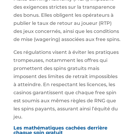
des exigences strictes sur la transparence
des bonus. Elles obligent les opérateurs à
publier le taux de retour au joueur (RTP)
des jeux concernés, ainsi que les conditions
de mise (wagering) associées aux free spins.
Ces régulations visent à éviter les pratiques
trompeuses, notamment les offres qui
promettent des spins gratuits mais
imposent des limites de retrait impossibles
à atteindre. En respectant les licences, les
casinos garantissent que chaque free spin
est soumis aux mêmes règles de RNG que
les spins payants, assurant ainsi l’équité du
jeu.
Les mathématiques cachées derrière
chaque spin gratuit