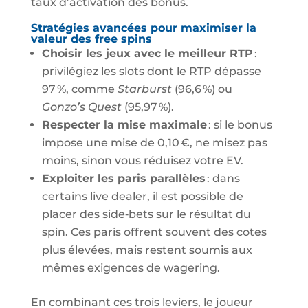
taux d’activation des bonus.
Stratégies avancées pour maximiser la
valeur des free spins
Choisir les jeux avec le meilleur RTP
:
privilégiez les slots dont le RTP dépasse
97 %, comme
Starburst
(96,6 %) ou
Gonzo’s Quest
(95,97 %).
Respecter la mise maximale
: si le bonus
impose une mise de 0,10 €, ne misez pas
moins, sinon vous réduisez votre EV.
Exploiter les paris parallèles
: dans
certains live dealer, il est possible de
placer des side‑bets sur le résultat du
spin. Ces paris offrent souvent des cotes
plus élevées, mais restent soumis aux
mêmes exigences de wagering.
En combinant ces trois leviers, le joueur