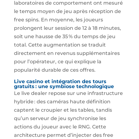
laboratoires de comportement ont mesuré
le temps moyen de jeu après réception de
free spins. En moyenne, les joueurs
prolongent leur session de 12 à 18 minutes,
soit une hausse de 35 % du temps de jeu
total. Cette augmentation se traduit
directement en revenus supplémentaires
pour l’opérateur, ce qui explique la
popularité durable de ces offres.
Live casino et intégration des tours
gratuits : une symbiose technologique
Le live dealer repose sur une infrastructure
hybride : des caméras haute définition
captent le croupier et les tables, tandis
qu’un serveur de jeu synchronise les
actions du joueur avec le RNG. Cette
architecture permet d’injecter des free