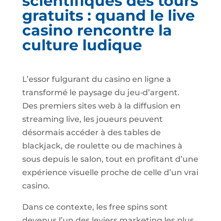
scientifiques des tours
gratuits : quand le live
casino rencontre la
culture ludique
L’essor fulgurant du casino en ligne a
transformé le paysage du jeu‑d’argent.
Des premiers sites web à la diffusion en
streaming live, les joueurs peuvent
désormais accéder à des tables de
blackjack, de roulette ou de machines à
sous depuis le salon, tout en profitant d’une
expérience visuelle proche de celle d’un vrai
casino.
Dans ce contexte, les free spins sont
devenus l’un des leviers marketing les plus