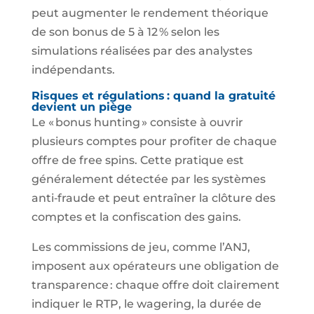
peut augmenter le rendement théorique
de son bonus de 5 à 12 % selon les
simulations réalisées par des analystes
indépendants.
Risques et régulations : quand la gratuité
devient un piège
Le « bonus hunting » consiste à ouvrir
plusieurs comptes pour profiter de chaque
offre de free spins. Cette pratique est
généralement détectée par les systèmes
anti‑fraude et peut entraîner la clôture des
comptes et la confiscation des gains.
Les commissions de jeu, comme l’ANJ,
imposent aux opérateurs une obligation de
transparence : chaque offre doit clairement
indiquer le RTP, le wagering, la durée de