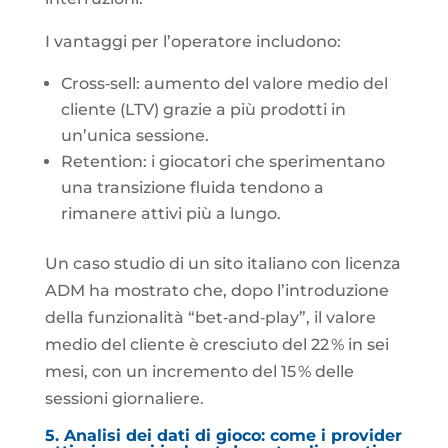
I vantaggi per l’operatore includono:
Cross‑sell: aumento del valore medio del
cliente (LTV) grazie a più prodotti in
un’unica sessione.
Retention: i giocatori che sperimentano
una transizione fluida tendono a
rimanere attivi più a lungo.
Un caso studio di un sito italiano con licenza
ADM ha mostrato che, dopo l’introduzione
della funzionalità “bet‑and‑play”, il valore
medio del cliente è cresciuto del 22 % in sei
mesi, con un incremento del 15 % delle
sessioni giornaliere.
5. Analisi dei dati di gioco: come i provider