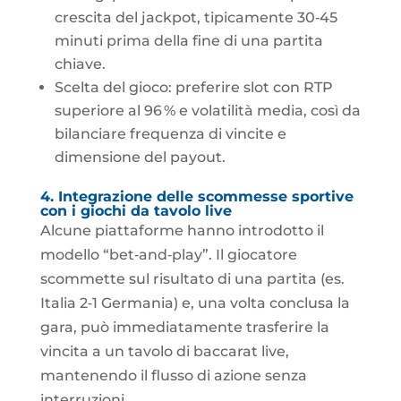
crescita del jackpot, tipicamente 30‑45
minuti prima della fine di una partita
chiave.
Scelta del gioco: preferire slot con RTP
superiore al 96 % e volatilità media, così da
bilanciare frequenza di vincite e
dimensione del payout.
4. Integrazione delle scommesse sportive
con i giochi da tavolo live
Alcune piattaforme hanno introdotto il
modello “bet‑and‑play”. Il giocatore
scommette sul risultato di una partita (es.
Italia 2‑1 Germania) e, una volta conclusa la
gara, può immediatamente trasferire la
vincita a un tavolo di baccarat live,
mantenendo il flusso di azione senza
interruzioni.