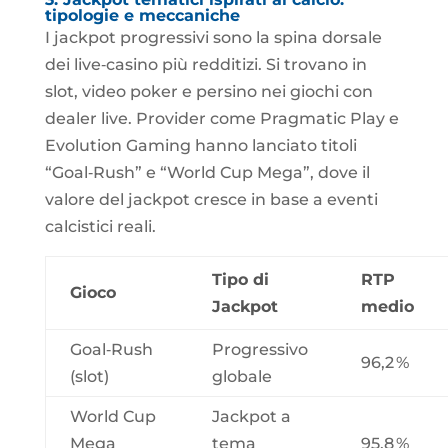
tipologie e meccaniche
I jackpot progressivi sono la spina dorsale
dei live‑casino più redditizi. Si trovano in
slot, video poker e persino nei giochi con
dealer live. Provider come Pragmatic Play e
Evolution Gaming hanno lanciato titoli
“Goal‑Rush” e “World Cup Mega”, dove il
valore del jackpot cresce in base a eventi
calcistici reali.
Tipo di
RTP
Gioco
Jackpot
medio
Goal‑Rush
Progressivo
96,2 %
(slot)
globale
World Cup
Jackpot a
Mega
tema
95,8 %