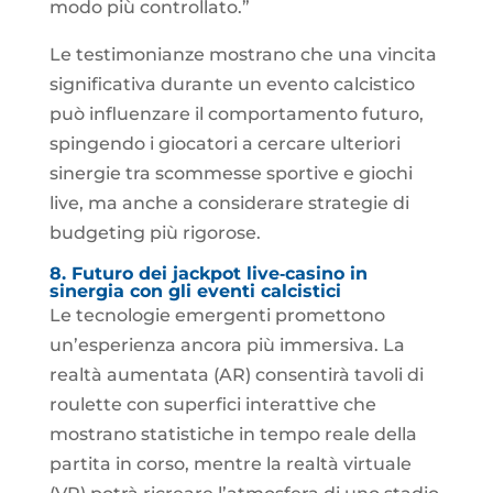
modo più controllato.”
Le testimonianze mostrano che una vincita
significativa durante un evento calcistico
può influenzare il comportamento futuro,
spingendo i giocatori a cercare ulteriori
sinergie tra scommesse sportive e giochi
live, ma anche a considerare strategie di
budgeting più rigorose.
8. Futuro dei jackpot live‑casino in
sinergia con gli eventi calcistici
Le tecnologie emergenti promettono
un’esperienza ancora più immersiva. La
realtà aumentata (AR) consentirà tavoli di
roulette con superfici interattive che
mostrano statistiche in tempo reale della
partita in corso, mentre la realtà virtuale