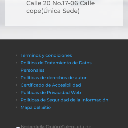
Calle 20 No.17-06 Calle
cope(Única Sede)
Términos y condiciones
Política de Tratamiento de Datos
Personales
Políticas de derechos de autor
Certificado de Accesibilidad
Políticas de Privacidad Web
Políticas de Seguridad de la Información
Mapa del Sitio