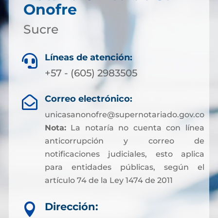
Onofre
Sucre
Líneas de atención:

+57 - (605) 2983505
Correo electrónico:

unicasanonofre@supernotariado.gov.co
Nota:
La notaría no cuenta con línea
anticorrupción y correo de
notificaciones judiciales, esto aplica
para entidades públicas, según el
artículo 74 de la Ley 1474 de 2011
Dirección:
