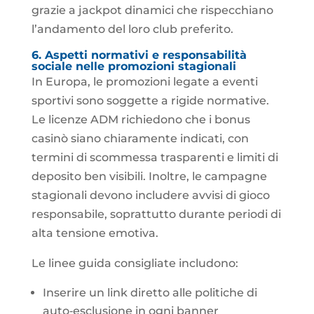
grazie a jackpot dinamici che rispecchiano
l’andamento del loro club preferito.
6. Aspetti normativi e responsabilità
sociale nelle promozioni stagionali
In Europa, le promozioni legate a eventi
sportivi sono soggette a rigide normative.
Le licenze ADM richiedono che i bonus
casinò siano chiaramente indicati, con
termini di scommessa trasparenti e limiti di
deposito ben visibili. Inoltre, le campagne
stagionali devono includere avvisi di gioco
responsabile, soprattutto durante periodi di
alta tensione emotiva.
Le linee guida consigliate includono:
Inserire un link diretto alle politiche di
auto‑esclusione in ogni banner